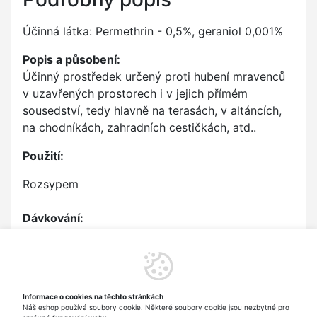
Účinná látka: Permethrin - 0,5%, geraniol 0,001%
Popis a působení:
Účinný prostředek určený proti hubení mravenců
v uzavřených prostorech i v jejich přímém
sousedství, tedy hlavně na terasách, v altáncích,
na chodníkách, zahradních cestičkách, atd..
Použití:
Rozsypem
Dávkování:
Granulát nasypat v místě výskytu mravenců,
odkud jej přenáší do hnízda. Do jednoho
místa nasypat cca 10 g přípravku.
Úhyn mravenců následuje po přibližně 24
Informace o cookies na těchto stránkách
Náš eshop používá soubory cookie. Některé soubory cookie jsou nezbytné pro
hodinách od nasypání.