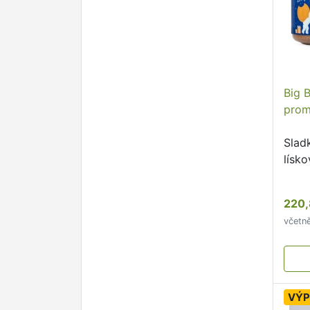
Big 
prom
Slad
lísko
220,
včetn
VÝP