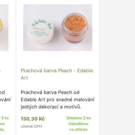
-
Prachová barva Peach - Edable
Art
od
Prachová barva Peach od
ování
Edable Art pro snadné malování
jedlých dekorací a motivů.
 5 ks
150,30 Kč
Skladem 2 ks
áme
Odesíláme
včetně DPH
du
ve středu