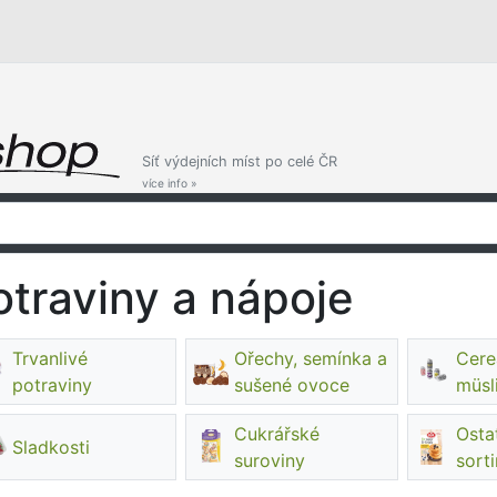
Síť výdejních míst po celé ČR
více info »
otraviny a nápoje
Trvanlivé
Ořechy, semínka a
Cereá
potraviny
sušené ovoce
müsl
Cukrářské
Ostat
Sladkosti
suroviny
sort