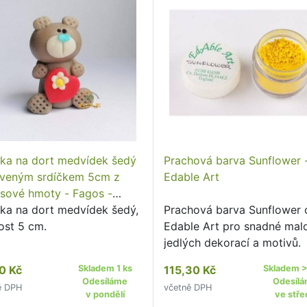
rka na dort medvídek šedý
Prachová barva Sunflower 
rveným srdíčkem 5cm z
Edable Art
sové hmoty - Fagos -
RODEJ
rka na dort medvídek šedý,
Prachová barva Sunflower 
ost 5 cm.
Edable Art pro snadné mal
jedlých dekorací a motivů.
0 Kč
Skladem 1 ks
115,30 Kč
Skladem >
Odesíláme
Odesíl
ě DPH
včetně DPH
v pondělí
ve stře