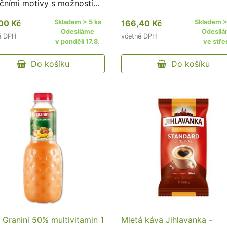
čními motivy s možností
šením na vánoční
00 Kč
Skladem > 5 ks
166,40 Kč
Skladem >
meček.
Odesíláme
Odesíl
ě DPH
včetně DPH
v pondělí 17.8.
ve stře
Do košíku
Do košíku
 Granini 50% multivitamin 1
Mletá káva Jihlavanka -