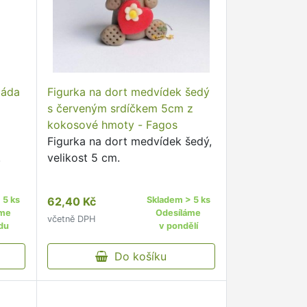
láda
Figurka na dort medvídek šedý
s červeným srdíčkem 5cm z
kokosové hmoty - Fagos
Figurka na dort medvídek šedý,
.
velikost 5 cm.
 5 ks
62,40 Kč
Skladem > 5 ks
áme
Odesíláme
včetně DPH
du
v pondělí
Do košíku