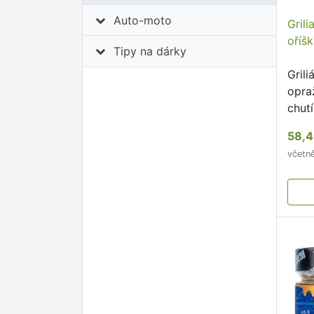
Auto-moto
Gril
oříš
Tipy na dárky
Gril
opra
chutí
58,4
včetn