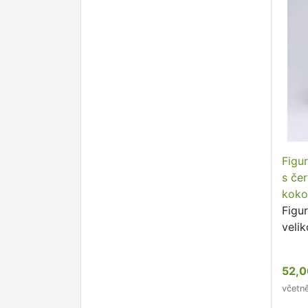
Figu
s če
koko
VÝP
Figu
velik
52,0
včetn