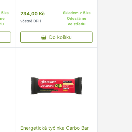
 5 ks
234,00 Kč
Skladem > 5 ks
áme
Odesíláme
včetně DPH
du
ve středu
Do košíku
Energetická tyčinka Carbo Bar