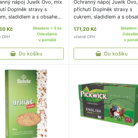
anný nápoj Juwik Ovo, mix
Ochranný nápoj Juwik Ovo,
utí Doplněk stravy s
příchutí Doplněk stravy s
em, sladidlem a s obsahem
cukrem, sladidlem a s obs
inu C, E a jod a quercetin,
vitaminu C, E a jod a querce
60 Kč
Skladem > 5 ks
171,20 Kč
Skladem 
n, cholin a fosfor V každém
taurin, cholin a fosfor V k
Odesíláme
Odesíl
ě DPH
včetně DPH
u najdete směs s ovocnou
sáčku najdete směs s ovoc
v pondělí
v pondě
utí pro přípravu …
příchutí pro přípravu …
Do košíku
Do košíku