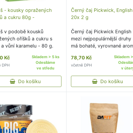
iaš - kousky opražených
Černý čaj Pickwick, English
ků a cukru 80g -
20x 2 g
iáš v podobě kousků
Černý čaj Pickwick English 
žených oříšků a cukru s
mezi nejpopulárnější druhy 
 a vůní karamelu - 80 g.
má bohaté, vyrovnané aro
které lze osvěžit citrónem,
0 Kč
Skladem > 5 ks
78,70 Kč
Skladem >
zjemnit mlékem Hodí se pr
Odesíláme
Odesíl
ě DPH
včetně DPH
každou příležitost po celý 
ve středu
v úter
Obsahuje fluorid, …
Do košíku
Do košíku