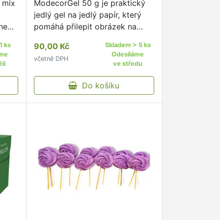
 mix
ModecorGel 50 g je praktický
jedlý gel na jedlý papír, který
ahem
pomáhá přilepit obrázek na
tin,
dort, zvýraznit jeho barvy a
1 ks
90,00 Kč
Skladem > 5 ks
aždém
ochránit ho před vlhkostí z
áme
Odesíláme
včetně DPH
nou
krému nebo potahové hmoty.
lí
ve středu
Do košíku