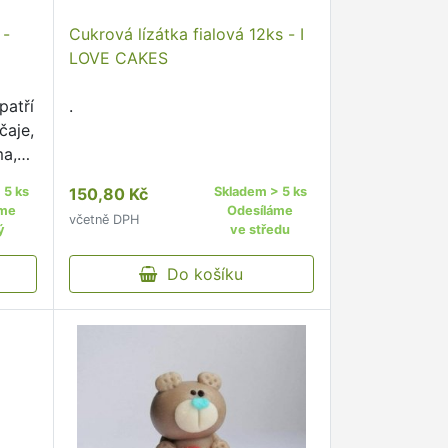
 -
Cukrová lízátka fialová 12ks - I
LOVE CAKES
patří
.
čaje,
ma,
 nebo
 5 ks
150,80 Kč
Skladem > 5 ks
o
áme
Odesíláme
včetně DPH
den
ý
ve středu
Do košíku