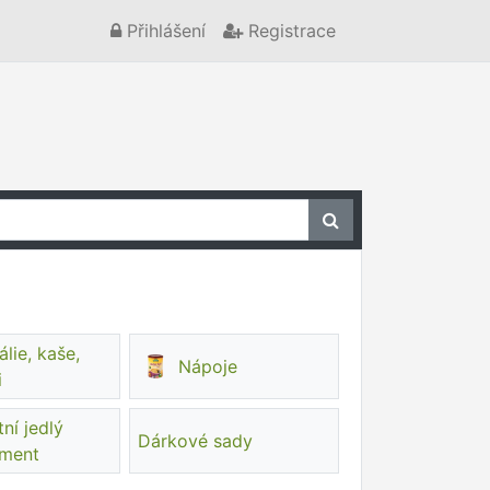
Přihlášení
Registrace
lie, kaše,
Nápoje
i
ní jedlý
Dárkové sady
iment