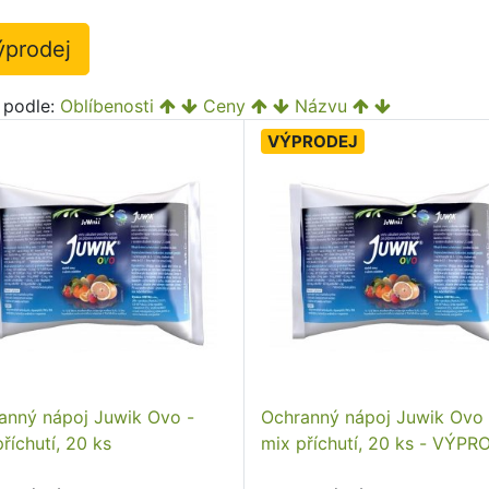
ýprodej
t podle:
Oblíbenosti
Ceny
Názvu
VÝPRODEJ
anný nápoj Juwik Ovo -
Ochranný nápoj Juwik Ovo 
říchutí, 20 ks
mix příchutí, 20 ks - VÝP