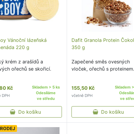
Boy Vánoční lázeňská
Dafit Granola Protein Čoko
enáda 220 g
350 g
ký krém z arašídů a
Zapečené směs ovesných
vých ořechů se skořicí.
vloček, ořechů s proteinem
80 Kč
Skladem > 5 ks
155,50 Kč
Skladem >
Odesíláme
Odesíl
ě DPH
včetně DPH
ve středu
ve stře
Do košíku
Do košíku
RODEJ