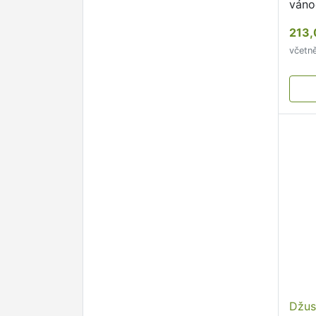
váno
zavě
213,
stro
včetn
Džus