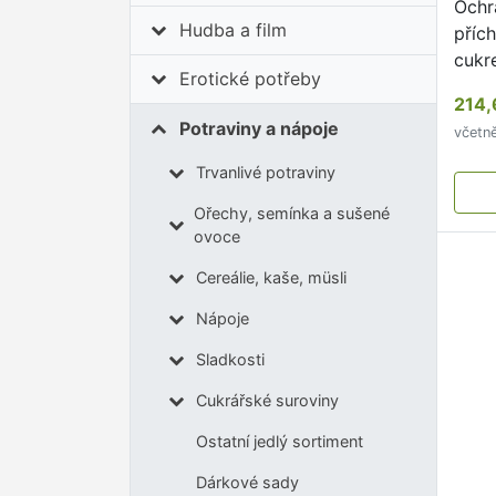
Ochr
Hudba a film
přích
cukr
Erotické potřeby
vitam
214,
tauri
Potraviny a nápoje
včetn
sáčk
přích
Trvanlivé potraviny
Ořechy, semínka a sušené
ovoce
Cereálie, kaše, müsli
Nápoje
Sladkosti
Cukrářské suroviny
Ostatní jedlý sortiment
Dárkové sady