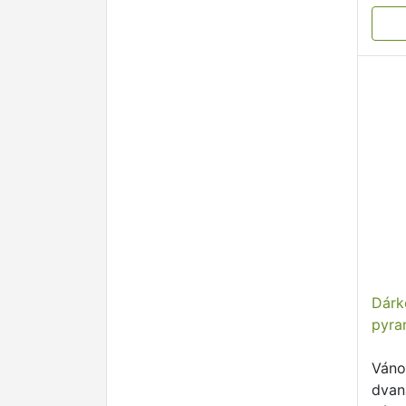
Dárk
pyra
Váno
dvan