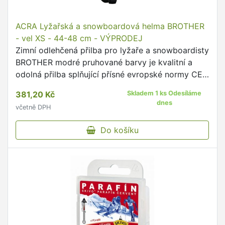
ACRA Lyžařská a snowboardová helma BROTHER
- vel XS - 44-48 cm - VÝPRODEJ
Zimní odlehčená přilba pro lyžaře a snowboardisty
BROTHER modré pruhované barvy je kvalitní a
odolná přilba splňující přísné evropské normy CE
EN 1077 a je určená pro sjezdové lyžování a
381,20 Kč
Skladem 1 ks Odesíláme
snowboarding.
dnes
včetně DPH
Do košíku