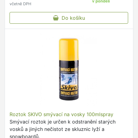
v pondělí
včetně DPH
Do košíku
Roztok SKIVO smývací na vosky 100mlspray
Smývací roztok je určen k odstranění starých
vosků a jiných nečistot ze skluznic lyží a
snowboardů.