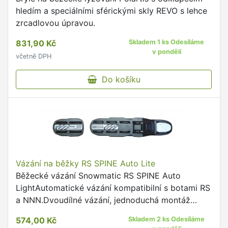
hledím a speciálními sférickými skly REVO s lehce
zrcadlovou úpravou.
831,90 Kč
Skladem 1 ks Odesíláme
v pondělí
včetně DPH
Do košíku
Vázání na běžky RS SPINE Auto Lite
Běžecké vázání Snowmatic RS SPINE Auto
LightAutomatické vázání kompatibilní s botami RS
a NNN.Dvoudílné vázání, jednoduchá montáž
přímo na lyže, velikost lze nastavit pro všechny
574,00 Kč
Skladem 2 ks Odesíláme
velikosti bot.