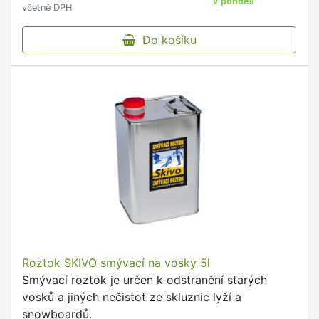
v pondělí
včetně DPH
Do košíku
Roztok SKIVO smývací na vosky 5l
Smývací roztok je určen k odstranění starých
vosků a jiných nečistot ze skluznic lyží a
snowboardů.