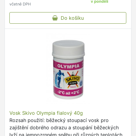
v pondělí
včetně DPH
Do košíku
Vosk Skivo Olympia fialový 40g
Rozsah použití: běžecký stoupací vosk pro
zajištění dobrého odrazu a stoupání běžeckých
lyží na jemnozrnném sněhu při různých teplotách.