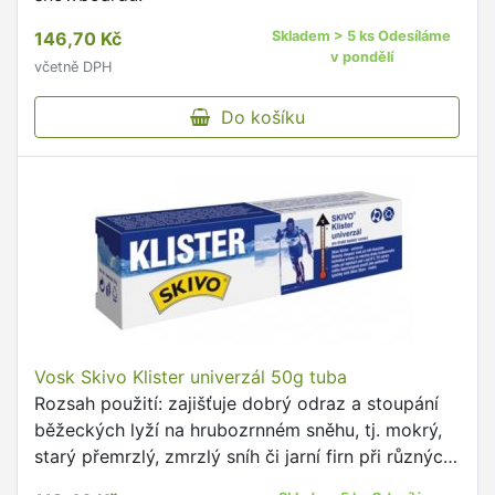
146,70 Kč
Skladem > 5 ks Odesíláme
v pondělí
včetně DPH
Do košíku
Vosk Skivo Klister univerzál 50g tuba
Rozsah použití: zajišťuje dobrý odraz a stoupání
běžeckých lyží na hrubozrnném sněhu, tj. mokrý,
starý přemrzlý, zmrzlý sníh či jarní firn při různých
teplotách.