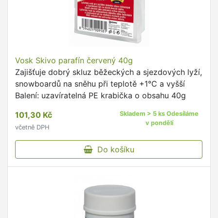
Vosk Skivo parafín červený 40g
Zajišťuje dobrý skluz běžeckých a sjezdových lyží,
snowboardů na sněhu při teplotě +1°C a vyšší
Balení: uzavíratelná PE krabička o obsahu 40g
101,30 Kč
Skladem > 5 ks Odesíláme
v pondělí
včetně DPH
Do košíku