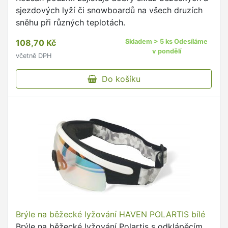
sjezdových lyží či snowboardů na všech druzích
sněhu při různých teplotách.
108,70 Kč
Skladem > 5 ks Odesíláme
v pondělí
včetně DPH
Do košíku
Brýle na běžecké lyžování HAVEN POLARTIS bílé
Brýle na běžecké lyžování Polartis s odklápěcím