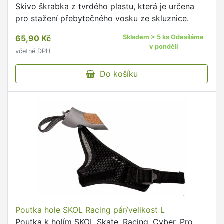
Skivo škrabka z tvrdého plastu, která je určena
pro stažení přebytečného vosku ze skluznice.
65,90 Kč
Skladem > 5 ks Odesíláme
v pondělí
včetně DPH
Do košíku
Poutka hole SKOL Racing pár/velikost L
Poutka k holím SKOL Skate, Racing, Cyber, Pro