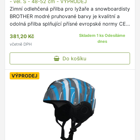
- vel. S - 48-52 cm - VÝPRODEJ
Zimní odlehčená přilba pro lyžaře a snowboardisty
BROTHER modré pruhované barvy je kvalitní a
odolná přilba splňující přísné evropské normy CE
EN 1077 a je určená pro sjezdové lyžování a
381,20 Kč
Skladem 1 ks Odesíláme
snowboarding.
dnes
včetně DPH
Do košíku
VÝPRODEJ