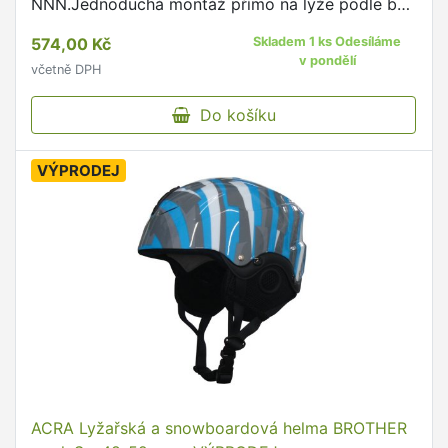
NNN.Jednoduchá montáž přímo na lyže podle bez
nutnosti dalších doplňků (podložek NIS
574,00 Kč
Skladem 1 ks Odesíláme
apod.).Montáž podle šablony Salomon …
v pondělí
včetně DPH
Do košíku
VÝPRODEJ
ACRA Lyžařská a snowboardová helma BROTHER