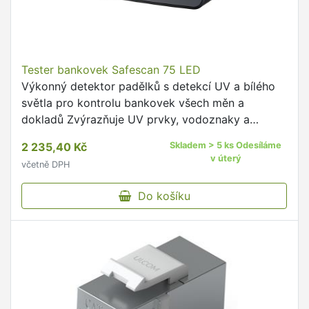
Tester bankovek Safescan 75 LED
Výkonný detektor padělků s detekcí UV a bílého
světla pro kontrolu bankovek všech měn a
dokladů Zvýrazňuje UV prvky, vodoznaky a
mikrotisky pomocí tří jasných UV LED a velké
2 235,40 Kč
Skladem > 5 ks Odesíláme
plochy bílého světla Automatický …
v úterý
včetně DPH
Do košíku