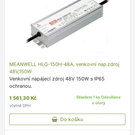
MEANWELL HLG-150H-48A, venkovní nap.zdroj
48V,150W
Venkovní napájecí zdroj 48V 150W s IP65
ochranou.
1 561,30 Kč
Skladem 1 ks Odesíláme
v úterý
včetně DPH
Do košíku