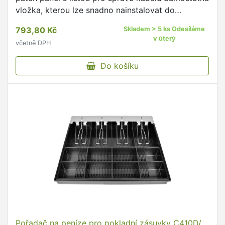
vložka, kterou lze snadno nainstalovat do
stávajícího racku síťového zařízení a vytvořit tak
793,80 Kč
Skladem > 5 ks Odesíláme
čistý a jednotný …
v úterý
včetně DPH
Do košíku
Pořadač na peníze pro pokladní zásuvky C410D/