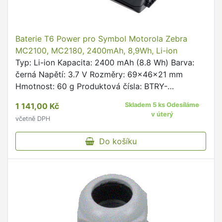
Baterie T6 Power pro Symbol Motorola Zebra
MC2100, MC2180, 2400mAh, 8,9Wh, Li-ion
Typ: Li-ion Kapacita: 2400 mAh (8.8 Wh) Barva:
černá Napětí: 3.7 V Rozměry: 69x46x21 mm
Hmotnost: 60 g Produktová čísla: BTRY-
MC21EAB0E, 82-105612-01 Kompatibilní modely:
1 141,00 Kč
Skladem 5 ks Odesíláme
Symbol MC2100, Symbol MC2180, …
v úterý
včetně DPH
Do košíku