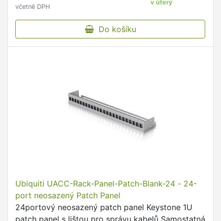
v úterý
včetně DPH
Do košíku
Ubiquiti UACC-Rack-Panel-Patch-Blank-24 - 24-
port neosazený Patch Panel
24portový neosazený patch panel Keystone 1U
patch panel s lištou pro správu kabelů Samostatná