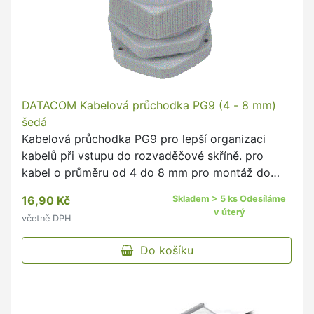
DATACOM Kabelová průchodka PG9 (4 - 8 mm)
šedá
Kabelová průchodka PG9 pro lepší organizaci
kabelů při vstupu do rozvaděčové skříně. pro
kabel o průměru od 4 do 8 mm pro montáž do
otvoru 16 mm barva šedá IP krytí IP68 materiál:
16,90 Kč
Skladem > 5 ks Odesíláme
nylon
v úterý
včetně DPH
Do košíku