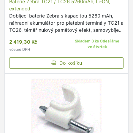
Baterie Zebra TC21 / TC26 5260mAh, Li-ON,
extended
Dobíjecí baterie Zebra s kapacitou 5260 mAh,
náhradní akumulátor pro platební terminály TC21 a
TC26, téměř nulový paměťový efekt, samovybíjení
do 5 %, životnost až 1200 nabíjecích cyklů, nízká
2 419,30 Kč
Skladem 3 ks Odesíláme
hmotnost …
ve čtvrtek
včetně DPH
Do košíku