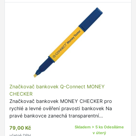
Značkovač bankovek Q-Connect MONEY
CHECKER
Značkovač bankovek MONEY CHECKER pro
rychlé a levné ověření pravosti bankovek Na
pravé bankovce zanechá transparentní
neviditelnou stopu, na případné nepravé bankovce
79,00 Kč
Skladem > 5 ks Odesíláme
zanechá šedou nebo hnědou stopu
v úterý
včetně DPH