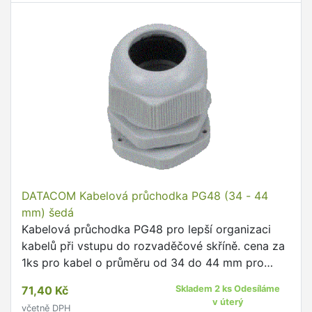
DATACOM Kabelová průchodka PG48 (34 - 44
mm) šedá
Kabelová průchodka PG48 pro lepší organizaci
kabelů při vstupu do rozvaděčové skříně. cena za
1ks pro kabel o průměru od 34 do 44 mm pro
montáž do otvoru 60 mm barva šedá IP krytí IP65
71,40 Kč
Skladem 2 ks Odesíláme
v úterý
včetně DPH