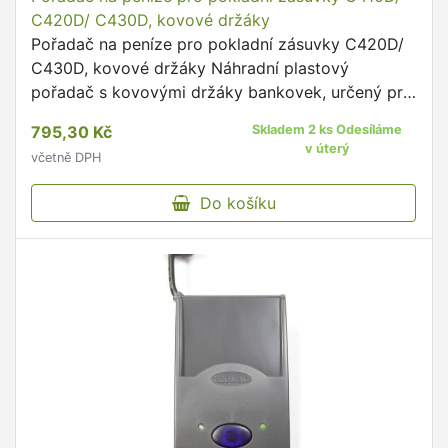
C420D/ C430D, kovové držáky
Pořadač na peníze pro pokladní zásuvky C420D/
C430D, kovové držáky Náhradní plastový
pořadač s kovovými držáky bankovek, určený pro
pokladní zásuvky Virtuos C420D a C430D.
795,30 Kč
Skladem 2 ks Odesíláme
v úterý
včetně DPH
Do košíku