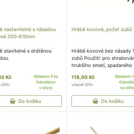
ě nastavitelné s násadou
Hrábě kovové, počet zubů 
ěné 200-610mm
ě stavitelné s drátěnou
Hrábě kovové bez násady 
dou.
zubů Použití: pro shrabová
hrubšího smetí, spadaného li
uřezaných haluzí a zarovná
10 Kč
Skladem 5 ks
118,00 Kč
Skladem >
zeminy Materiál: železo Vá
Odesíláme
Odesíl
ě DPH
včetně DPH
0,4 kg
v úterý
ve stře
Do košíku
Do košíku