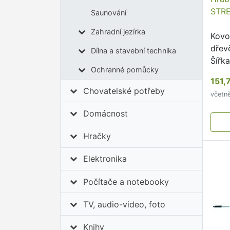
STR
Saunování
Zahradní jezírka
Kovo
dřev
Dílna a stavební technika
Šířk
Ochranné pomůcky
151,
Chovatelské potřeby
včetn
Domácnost
Hračky
Elektronika
Počítače a notebooky
TV, audio-video, foto
Knihy