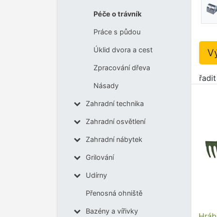
Péče o trávník
Práce s půdou
Úklid dvora a cest
V
Zpracování dřeva
řadi
Násady
Zahradní technika
Zahradní osvětlení
Zahradní nábytek
Grilování
Udírny
Přenosná ohniště
Bazény a vířivky
Hráb