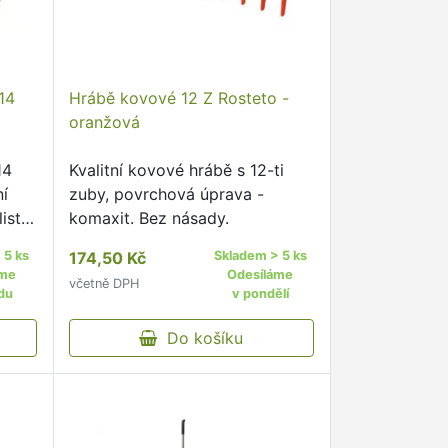
14
Hrábě kovové 12 Z Rosteto -
oranžová
14
Kvalitní kovové hrábě s 12-ti
ní
zuby, povrchová úprava -
stí,
komaxit. Bez násady.
ní
 5 ks
174,50 Kč
Skladem > 5 ks
ha:
áme
Odesíláme
včetně DPH
du
v pondělí
Do košíku