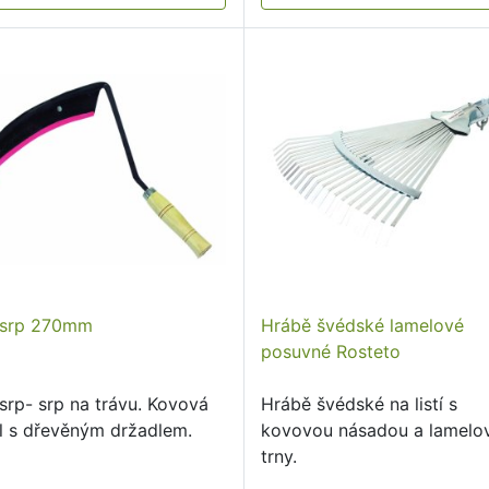
srp 270mm
Hrábě švédské lamelové
posuvné Rosteto
srp- srp na trávu. Kovová
Hrábě švédské na listí s
l s dřevěným držadlem.
kovovou násadou a lamelo
trny.