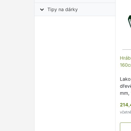
Tipy na dárky
Hráb
160c
Lako
dřev
mm, 
celk
214,
včetn