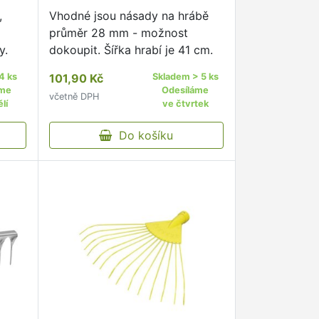
,
Vhodné jsou násady na hrábě
průměr 28 mm - možnost
y.
dokoupit. Šířka hrabí je 41 cm.
4 ks
101,90 Kč
Skladem > 5 ks
áme
Odesíláme
včetně DPH
lí
ve čtvrtek
Do košíku