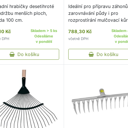
adní hrabičky desetihroté
Ideální pro přípravu záhonů
údržbu menších ploch,
zarovnávání půdy i pro
da 100 cm.
rozprostírání mulčovací kůr
10 Kč
Skladem > 5 ks
788,30 Kč
Skladem 
Odesíláme
Odesíl
ě DPH
včetně DPH
v pondělí
v pondě
Do košíku
Do košíku