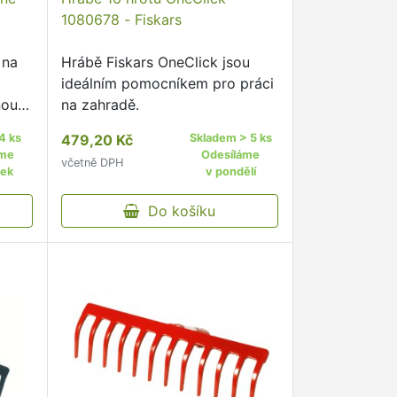
1080678 - Fiskars
 na
Hrábě Fiskars OneClick jsou
ideálním pomocníkem pro práci
nou
na zahradě.
a.
4 ks
479,20 Kč
Skladem > 5 ks
áme
Odesíláme
včetně DPH
tek
v pondělí
Do košíku