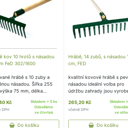
ě kov 10 hrotů s násadou
Hrábě, 14 zubů, s násadou 
m FeD 302/1600
cm, FED
vané hrábě s 10 zuby a
kvalitní kovové hrábě s pe
ěnou násadou. Šířka 255
násadou ideální volba pro
výška 75 mm, délka
údržbu zahrady jsou vyrob
em 1600 mm.
odolného materiálu, který
40 Kč
Skladem > 5 ks
265,20 Kč
Skladem >
zajišťuje dlouhou životnost
Odesíláme
Odesíl
ě DPH
včetně DPH
spolehlivost při práci
ve čtvrtek
ve stře
ergonomická násada posky
Do košíku
pohodlný …
Do košíku