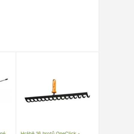
lné
Hrábě 16 hrotů OneClick -