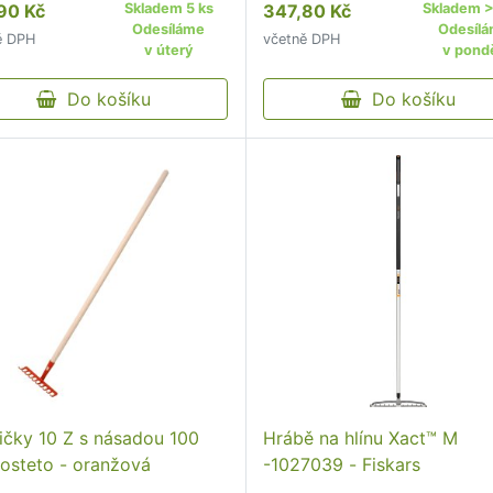
90 Kč
Skladem 5 ks
347,80 Kč
Skladem >
Odesíláme
Odesíl
ě DPH
včetně DPH
v úterý
v pondě
Do košíku
Do košíku
ičky 10 Z s násadou 100
Hrábě na hlínu Xact™ M
osteto - oranžová
-1027039 - Fiskars