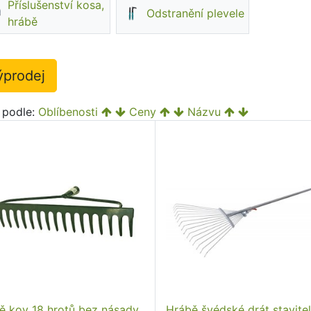
Příslušenství kosa,
Odstranění plevele
hrábě
ýprodej
t podle:
Oblíbenosti
Ceny
Názvu
ě kov 18 hrotů bez násady
Hrábě švédské drát stavite