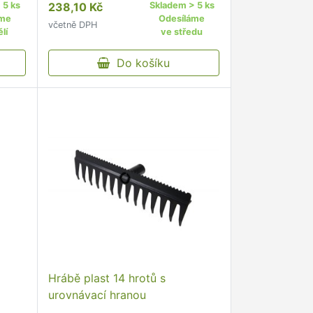
 5 ks
238,10 Kč
Skladem > 5 ks
trávnatých ploch, shrabování
áme
Odesíláme
včetně DPH
listí.
lí
ve středu
Do košíku
Hrábě plast 14 hrotů s
urovnávací hranou