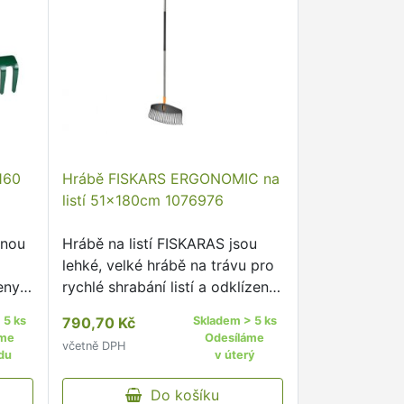
160
Hrábě FISKARS ERGONOMIC na
listí 51x180cm 1076976
vnou
Hrábě na listí FISKARAS jsou
lehké, velké hrábě na trávu pro
eny z
rychlé shrabání listí a odklízení
odpadu na větších plochách.
 5 ks
790,70 Kč
Skladem > 5 ks
 a
áme
Odesíláme
včetně DPH
du
v úterý
tuje
Do košíku