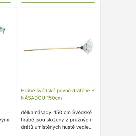
Hrábě švédské pevné drátěné S
NÁSADOU 150cm
délka násady: 150 cm Švédské
vými
hrábě jsou složeny z pružných
drátů umístěných hustě vedle
sebe k snadnému hrabání