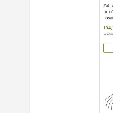
Zahr
pro 
nása
194,
včetn