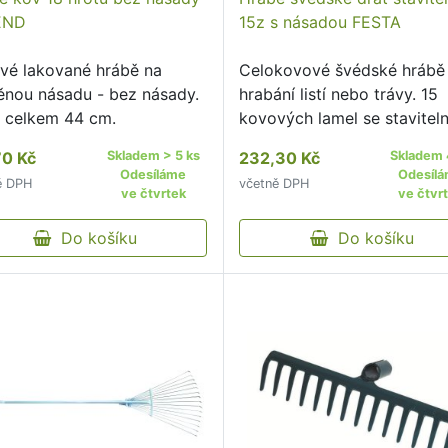
END
15z s násadou FESTA
vé lakované hrábě na
Celokovové švédské hrábě
ěnou násadu - bez násady.
hrabání listí nebo trávy. 15
a celkem 44 cm.
kovových lamel se stavitel
šířkou záběru, kovová spon
70 Kč
Skladem > 5 ks
232,30 Kč
Skladem 
Odesíláme
Odesíl
ě DPH
včetně DPH
ve čtvrtek
ve čtvr
Do košíku
Do košíku