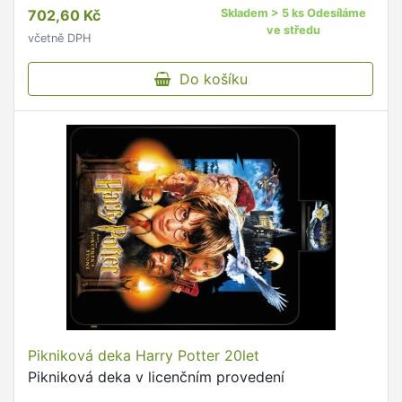
doplňky barva: modrá dekor: pruhy nosnost: 100
702,60 Kč
Skladem > 5 ks Odesíláme
kg Plážové lehátko …
ve středu
včetně DPH
Do košíku
Pikniková deka Harry Potter 20let
Pikniková deka v licenčním provedení