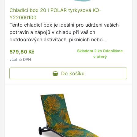
Chladící box 20 l POLAR tyrkysová KO-
Y22000100
Tento chladicí box je ideální pro udržení vašich
potravin a nápojů v chladu při vašich
outdoorových aktivitách, piknicích nebo
cestách.Specifikace:Kapacita: 20 litrůBarva:
579,80 Kč
Skladem 2 ks Odesíláme
TyrkysováMateriál: PP (polypropylen), …
v úterý
včetně DPH
Do košíku