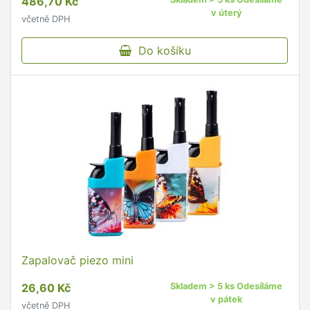
486,70 Kč
v úterý
včetně DPH
Do košíku
Zapalovač piezo mini
26,60 Kč
Skladem > 5 ks Odesíláme
v pátek
včetně DPH