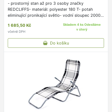
- prostorný stan až pro 3 osoby značky
REDCLIFFS- materiál: polyester 180 T- potah
eliminující pronikající světlo- vodní sloupec 2000
mm- kostra z laminátových prutů- stabilní
1 685,50 Kč
Skladem 4 ks Odesíláme
konstrukce pro upevnění …
v úterý
včetně DPH
Do košíku