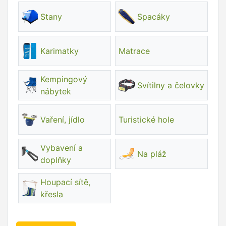
Stany
Spacáky
Karimatky
Matrace
Kempingový
Svítilny a čelovky
nábytek
Vaření, jídlo
Turistické hole
Vybavení a
Na pláž
doplňky
Houpací sítě,
křesla