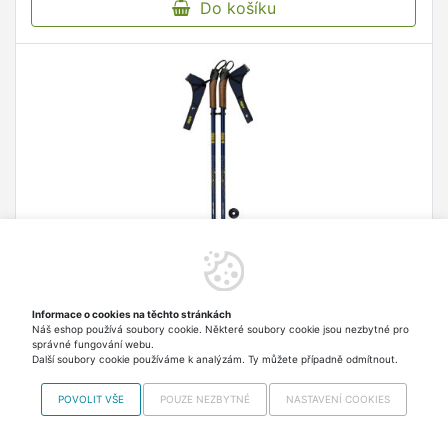
Do košíku
Informace o cookies na těchto stránkách
Geneva nordic walking hole navy balení 1 pár
Náš eshop používá soubory cookie. Některé soubory cookie jsou nezbytné pro
Nastavitelné hole Nordic Walking s délkou od 86
správné fungování webu.
Další soubory cookie používáme k analýzám. Ty můžete případně odmítnout.
do 140 cm.
POVOLIT VŠE
POUZE NEZBYTNÉ
NASTAVENÍ COOKIES
599,00 Kč
Skladem > 5 ks Odesíláme
ve středu
včetně DPH