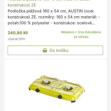
konstrukce) ZE
Podložka plážová 160 x 54 cm, AUSTIN (ocel.
konstrukce) ZE. rozměry: 160 x 54 cm materiál: -
potah:100 % polyester - konstrukce: ocelové
trubky, průměr 13 mm barva: zelená Příjemná a
240,80 Kč
Skladem > 5 ks Odesíláme
pohodlná podložka …
ve středu
včetně DPH
Do košíku