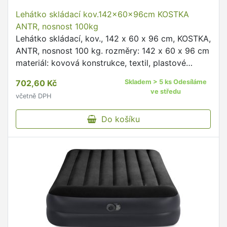
Lehátko skládací kov.142x60x96cm KOSTKA
ANTR, nosnost 100kg
Lehátko skládací, kov., 142 x 60 x 96 cm, KOSTKA,
ANTR, nosnost 100 kg. rozměry: 142 x 60 x 96 cm
materiál: kovová konstrukce, textil, plastové
doplňky barva: antracitová dekor: kostka.
702,60 Kč
Skladem > 5 ks Odesíláme
nosnost: 100 …
ve středu
včetně DPH
Do košíku