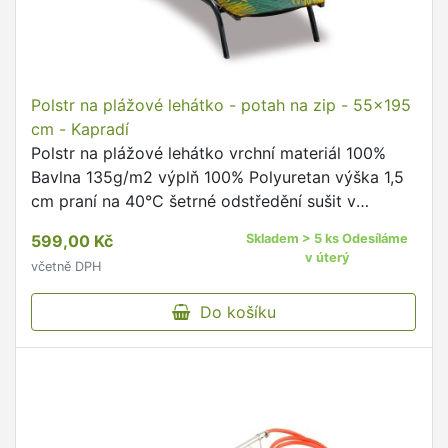
Polstr na plážové lehátko - potah na zip - 55x195
cm - Kapradí
Polstr na plážové lehátko vrchní materiál 100%
Bavlna 135g/m2 výplň 100% Polyuretan výška 1,5
cm praní na 40°C šetrné odstředění sušit v
sušičce nedoporučujeme žehlit do 110°C vrchní
599,00 Kč
Skladem > 5 ks Odesíláme
materiál je na zip, …
v úterý
včetně DPH
Do košíku