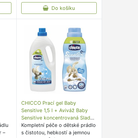
e
profesionálnímu složení
poskytuje vynikající …
Do košíku
CHICCO Prací gel Baby
Sensitive 1,5 l + Aviváž Baby
Sensitive koncentrovaná Sladký
ádlu
pudr 750 ml
Kompletní péče o dětské prádlo
r –
s čistotou, hebkostí a jemnou