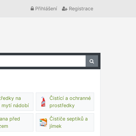
Přihlášení
Registrace
tředky na
Čistící a ochranné
í mytí nádobí
prostředky
ana před
Čističe septiků a
zem
jímek