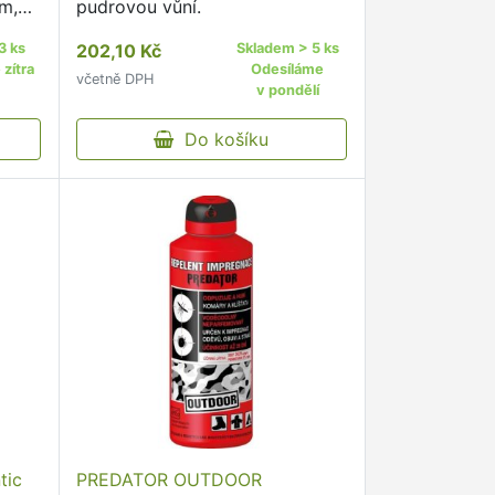
m,
pudrovou vůní.
vrny
3 ks
202,10 Kč
Skladem > 5 ks
veň
zítra
Odesíláme
včetně DPH
t
v pondělí
Do košíku
tic
PREDATOR OUTDOOR