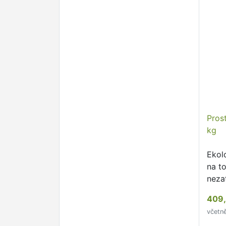
Pros
kg
Ekol
na to
neza
409,
včetn