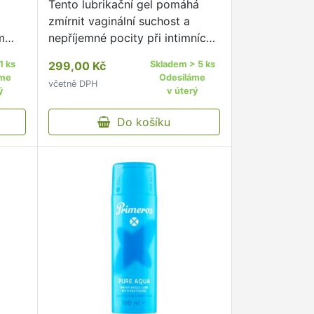
Tento lubrikační gel pomáhá
zmírnit vaginální suchost a
m
nepříjemné pocity při intimních
t
chvílích, ať už při vaginálním,
1 ks
299,00 Kč
Skladem > 5 ks
orálním nebo análním styku.
áme
Odesíláme
včetně DPH
ý
v úterý
Do košíku