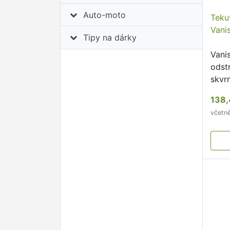
Auto-moto
Teku
Vanis
Tipy na dárky
Vani
odst
skvrn
účin
138,
skvr
včetn
rych
předč
namo