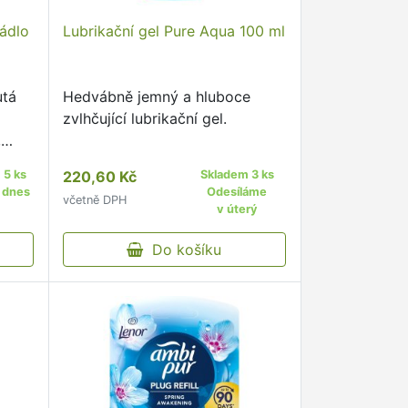
ádlo
Lubrikační gel Pure Aqua 100 ml
utá
Hedvábně jemný a hluboce
zvlhčující lubrikační gel.
,
 5 ks
220,60 Kč
Skladem 3 ks
 dnes
Odesíláme
včetně DPH
v úterý
Do košíku