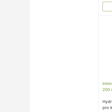
Inti
200 
Hydr
pro 