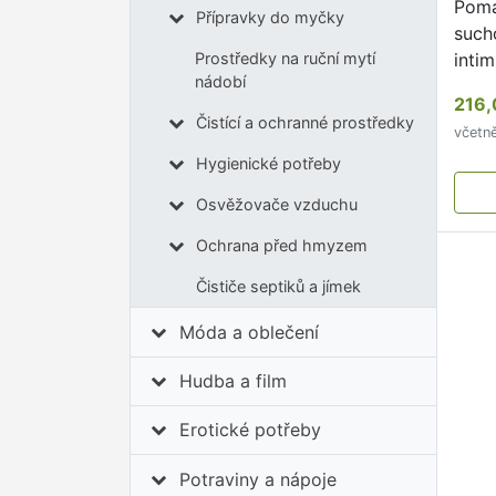
Pomá
Přípravky do myčky
such
intim
Prostředky na ruční mytí
nádobí
vagi
216,
anál
Čistící a ochranné prostředky
včetn
Hygienické potřeby
Osvěžovače vzduchu
Ochrana před hmyzem
Čističe septiků a jímek
Móda a oblečení
Hudba a film
Erotické potřeby
Potraviny a nápoje