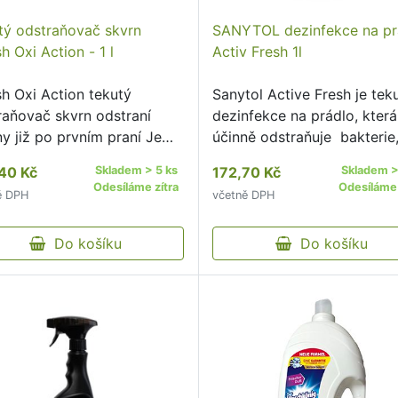
tý odstraňovač skvrn
SANYTOL dezinfekce na pr
h Oxi Action - 1 l
Activ Fresh 1l
sh Oxi Action tekutý
Sanytol Active Fresh je tek
raňovač skvrn odstraní
dezinfekce na prádlo, která
y již po prvním praní Je
účinně odstraňuje bakterie
ný na velké spektrum
plísně a viry již při praní na
40 Kč
Skladem > 5 ks
172,70 Kč
Skladem >
ny Pro dosažení maximální
nízké teploty od 20 °C.
Odesíláme zítra
Odesíláme
ě DPH
včetně DPH
losti a účinku proveďte
ištění nebo textilii
čte …
Do košíku
Do košíku