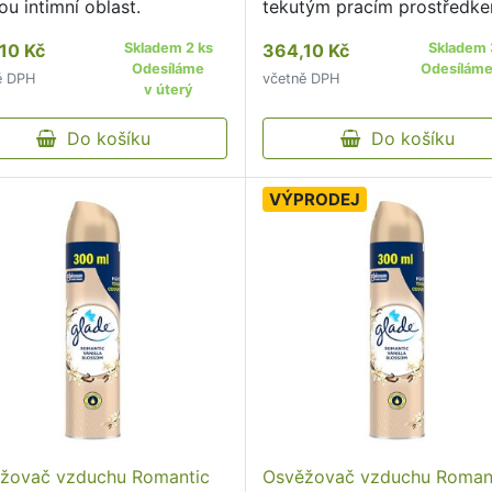
vou intimní oblast.
tekutým pracím prostředke
který účinně odstraňuje sk
10 Kč
Skladem 2 ks
364,10 Kč
Skladem 
už při prvním praní, a záro
Odesíláme
Odesíláme 
ě DPH
včetně DPH
chrání a zachovává zářivos
v úterý
barev.
Do košíku
Do košíku
VÝPRODEJ
žovač vzduchu Romantic
Osvěžovač vzduchu Roman