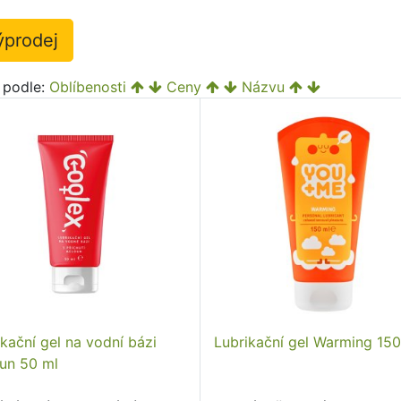
ýprodej
t podle:
Oblíbenosti
Ceny
Názvu
ikační gel na vodní bázi
Lubrikační gel Warming 150
un 50 ml