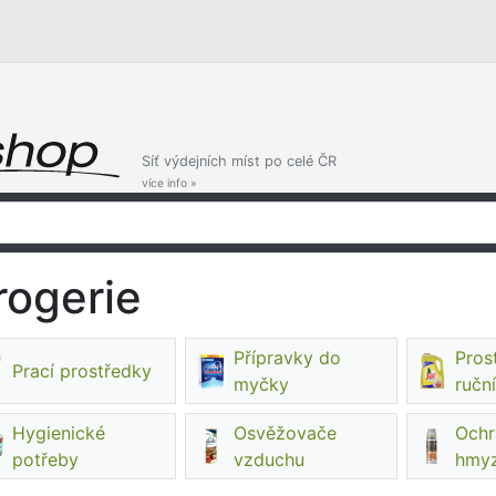
Síť výdejních míst po celé ČR
více info »
rogerie
Přípravky do
Pros
Prací prostředky
myčky
ručn
Hygienické
Osvěžovače
Ochr
potřeby
vzduchu
hmy