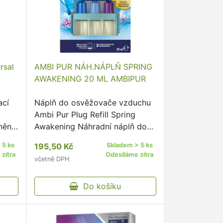
rsal
AMBI PUR NÁH.NÁPLŇ SPRING
AWAKENING 20 ML AMBIPUR
ací
Náplň do osvěžovače vzduchu
Ambi Pur Plug Refill Spring
nění
Awakening Náhradní náplň do
C při
osvěžovače vzduchu Ambi Pur
 5 ks
195,50 Kč
Skladem > 5 ks
3volution s technologií
zítra
Odesíláme zítra
včetně DPH
OdourClear neustále eliminuje
nepříjemný vytrvalý zápach
Náhradní …
Do košíku