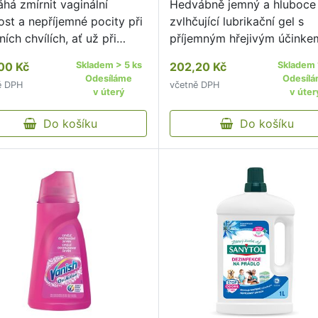
há zmírnit vaginální
Hedvábně jemný a hluboce
ost a nepříjemné pocity při
zvlhčující lubrikační gel s
ních chvílích, ať už při
příjemným hřejivým účinke
nálním, orálním nebo
pro nebesky uvolňující poci
00 Kč
Skladem > 5 ks
202,20 Kč
Skladem 
ním styku.
blízkosti.
Odesíláme
Odesíl
ě DPH
včetně DPH
v úterý
v úter
Do košíku
Do košíku