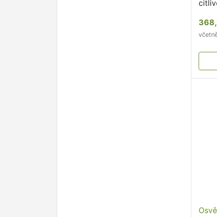
citli
368,
včetn
Osvě