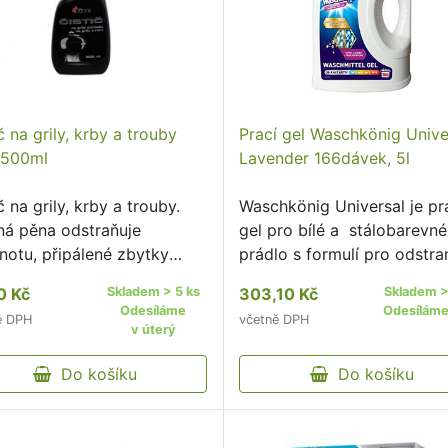
č na grily, krby a trouby
Prací gel Waschkönig Unive
 500ml
Lavender 166dávek, 5l
č na grily, krby a trouby.
Waschkönig Universal je pr
ná pěna odstraňuje
gel pro bílé a stálobarevné
notu, připálené zbytky
prádlo s formulí pro odstra
avin, usazeniny kouře a
nečistot a skvrn již od 20 °
0 Kč
Skladem > 5 ks
303,10 Kč
Skladem >
 prach a ostatní nečistoty.
zachování barev.
Odesíláme
Odesíláme 
ě DPH
včetně DPH
v úterý
Do košíku
Do košíku