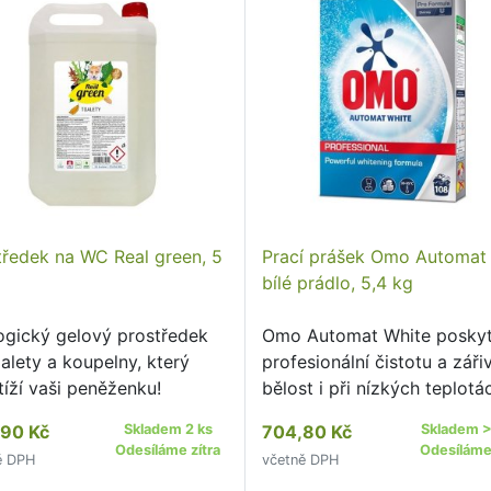
tředek na WC Real green, 5
Prací prášek Omo Automat 
bílé prádlo, 5,4 kg
ogický gelový prostředek
Omo Automat White poskyt
alety a koupelny, který
profesionální čistotu a záři
tíží vaši peněženku!
bělost i při nízkých teplotá
Moderní složení účinně
90 Kč
Skladem 2 ks
704,80 Kč
Skladem >
odstraňuje skvrny, chrání v
Odesíláme zítra
Odesíláme 
ě DPH
včetně DPH
a udržuje bílé prádlo