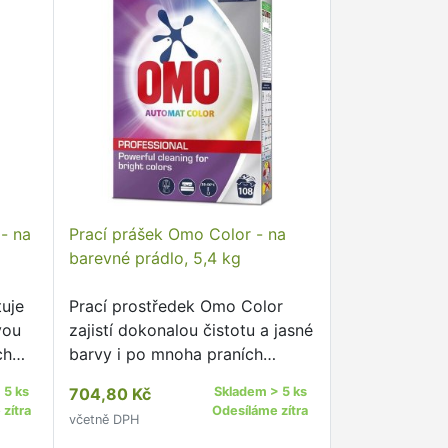
- na
Prací prášek Omo Color - na
barevné prádlo, 5,4 kg
uje
Prací prostředek Omo Color
vou
zajistí dokonalou čistotu a jasné
ch
barvy i po mnoha praních
Spolehlivě odstraňuje skvrny,
 5 ks
704,80 Kč
Skladem > 5 ks
lákna
chrání vlákna a zabraňuje
zítra
Odesíláme zítra
včetně DPH
zapírání barev Díky