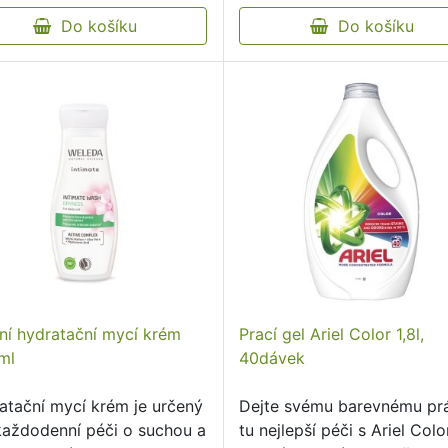
dlouhodobě jasné a svěží J
Do košíku
vhodný …
Do košíku
mní hydratační mycí krém
Prací gel Ariel Color 1,8l,
ml
40dávek
atační mycí krém je určený
Dejte svému barevnému pr
každodenní péči o suchou a
tu nejlepší péči s Ariel Colo