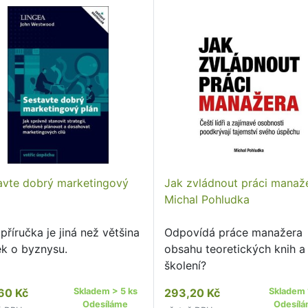
avte dobrý marketingový
Jak zvládnout práci manaž
Michal Pohludka
příručka je jiná než většina
Odpovídá práce manažera
ek o byznysu.
obsahu teoretických knih a
školení?
60 Kč
Skladem > 5 ks
293,20 Kč
Skladem 
Odesíláme
Odesíl