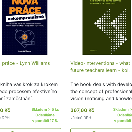
 práce - Lynn Williams
Video-interventions - what
future teachers learn - kol.
 kniha vás krok za krokem
The book deals with devel
ede procesem efektivního
the concept of professiona
ání zaměstnání.
vision (noticing and knowl
based reasoning) among fu
10 Kč
Skladem > 5 ks
367,60 Kč
Skladem >
primary and secondary sch
Odesíláme
Odesíl
ě DPH
včetně DPH
teachers of Biology,
v pondělí 17.8.
v pondělí 
Mathematics, English as a