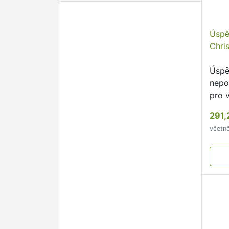
Úspě
Chri
Úspě
nepo
pro 
kter
291,
se v 
včetn
přec
zamě
prac