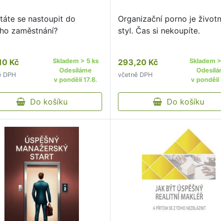
táte se nastoupit do
Organizační porno je životn
ho zaměstnání?
styl. Čas si nekoupíte.
10 Kč
Skladem > 5 ks
293,20 Kč
Skladem >
Odesíláme
Odesíl
ě DPH
včetně DPH
v pondělí 17.8.
v pondělí 
Do košíku
Do košíku