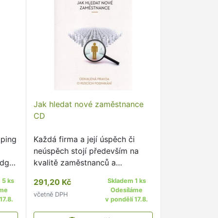
Jak hledat nové zaměstnance
CD
oping
Každá firma a její úspěch či
l
neúspěch stojí především na
edge-
kvalitě zaměstnanců a
ture
spolupráci celého týmu.
 5 ks
291,20 Kč
Skladem 1 ks
ool
áme
Odesíláme
včetně DPH
17.8.
v pondělí 17.8.