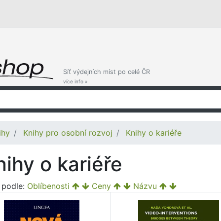
Síť výdejních míst po celé ČR
více info »
ihy
Knihy pro osobní rozvoj
Knihy o kariéře
nihy o kariéře
t podle:
Oblíbenosti
Ceny
Názvu