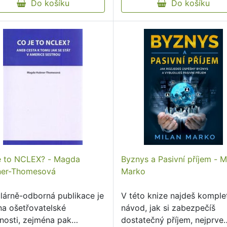
Do košíku
foreign …
Do košíku
e to NCLEX? - Magda
Byznys a Pasivní příjem - M
er-Thomesová
Marko
lárně-odborná publikace je
V této knize najdeš komple
na ošetřovatelské
návod, jak si zabezpečíš
jnosti, zejména pak
dostatečný příjem, nejprve