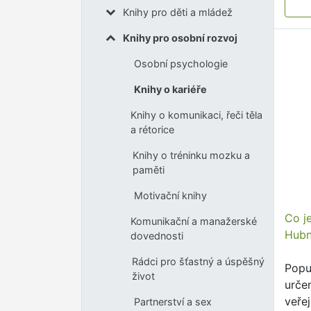
Knihy pro děti a mládež
Knihy pro osobní rozvoj
Osobní psychologie
Knihy o kariéře
Knihy o komunikaci, řeči těla
a rétorice
Knihy o tréninku mozku a
paměti
Motivační knihy
Co j
Komunikační a manažerské
Hubn
dovednosti
Rádci pro šťastný a úspěšný
Popu
život
urče
veře
Partnerství a sex