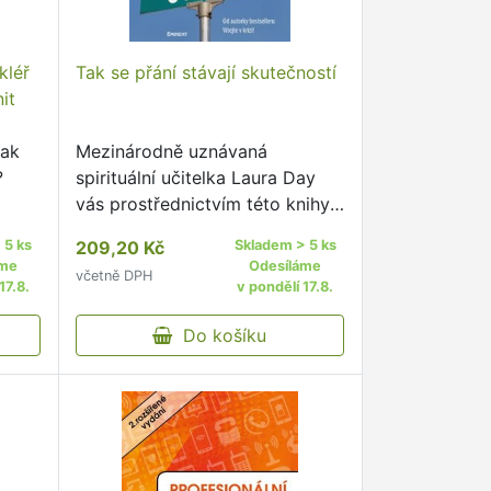
kléř
Tak se přání stávají skutečností
it
Jak
Mezinárodně uznávaná
?
spirituální učitelka Laura Day
vás prostřednictvím této knihy
je
naučí, jak být úspěšný v každé
 5 ks
209,20 Kč
Skladem > 5 ks
í
oblasti svého života.
áme
Odesíláme
včetně DPH
Také
17.8.
v pondělí 17.8.
…
Do košíku