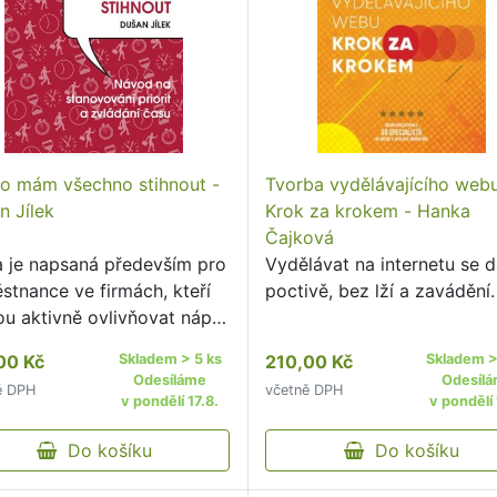
to mám všechno stihnout -
Tvorba vydělávajícího webu
n Jílek
Krok za krokem - Hanka
Čajková
a je napsaná především pro
Vydělávat na internetu se 
stnance ve firmách, kteří
poctivě, bez lží a zavádění.
u aktivně ovlivňovat náplň
ůběh svého pracovního dne.
00 Kč
Skladem > 5 ks
210,00 Kč
Skladem >
Odesíláme
Odesíl
ě DPH
včetně DPH
v pondělí 17.8.
v pondělí 
Do košíku
Do košíku