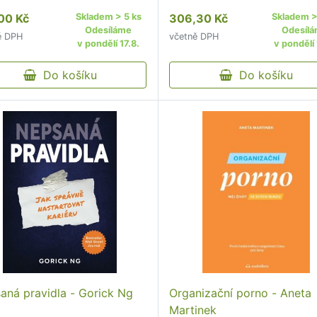
pajícímu počtu zájemců o
aktivní a potom pasivní, kt
00 Kč
Skladem > 5 ks
306,30 Kč
Skladem >
ru v zahraničí.
pokryje všechny tvé náklad
Odesíláme
Odesíl
ě DPH
včetně DPH
živobytí, zábavu, hobby a
v pondělí 17.8.
v pondělí 
partnerský život.
Do košíku
Do košíku
aná pravidla - Gorick Ng
Organizační porno - Aneta
Martinek