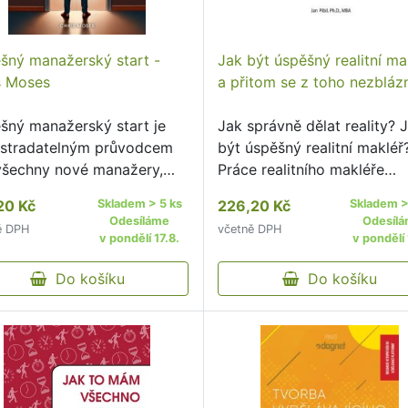
šný manažerský start -
Jak být úspěšný realitní ma
s Moses
a přitom se z toho nezblázn
šný manažerský start je
Jak správně dělat reality? 
stradatelným průvodcem
být úspěšný realitní makléř
všechny nové manažery,
Práce realitního makléře
ý jim pomůže zorientovat
opravdu není jednoduchá a 
20 Kč
Skladem > 5 ks
226,20 Kč
Skladem >
nové roli a zvládnout
toho mnoho, co jako realitn
Odesíláme
Odesíl
ě DPH
včetně DPH
hod z řadového
makléř musíte znát a umět.
v pondělí 17.8.
v pondělí 
stnance na vedoucího
byste se chtěli dozvědět, 
ovníka.
Do košíku
Do košíku