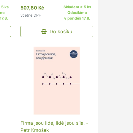
erý
studenta marketingu, který
 5 ks
507,80 Kč
Skladem > 5 ks
y na
potřebuje vybudovat racionální
áme
Odesíláme
včetně DPH
marketingovou strategii pro
17.8.
v pondělí 17.8.
dosažení měřitelných a
optimalizovaných …
Do košíku
Firma jsou lidé, lidé jsou síla! -
Petr Kmošek