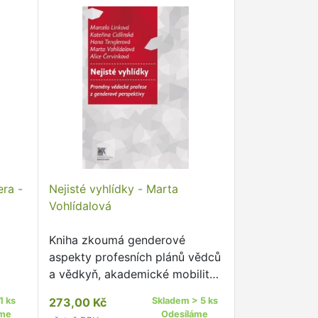
era -
Nejisté vyhlídky - Marta
Vohlídalová
Kniha zkoumá genderové
aspekty profesních plánů vědců
a vědkyň, akademické mobility,
kombinace vědecké profese a
1 ks
273,00 Kč
Skladem > 5 ks
rodičovství, obrazu vědy v
áme
Odesíláme