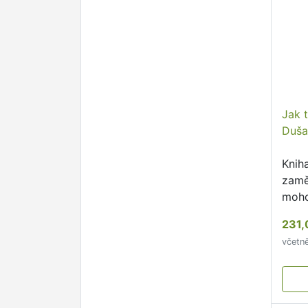
Jak 
Duša
Knih
zamě
moho
a pr
231,
včetn