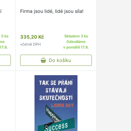
í
Firma jsou lidé, lidé jsou síla!
 5 ks
335,20 Kč
Skladem 3 ks
áme
Odesíláme
včetně DPH
17.8.
v pondělí 17.8.
Do košíku