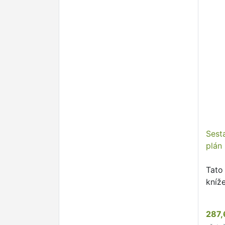
Sest
plán
Tato 
kníž
287,