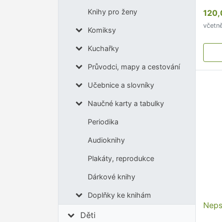
stou
Knihy pro ženy
120,
karié
včetn
Komiksy
Kuchařky
Průvodci, mapy a cestování
Učebnice a slovníky
Naučné karty a tabulky
Periodika
Audioknihy
Plakáty, reprodukce
Dárkové knihy
Doplňky ke knihám
Neps
Děti