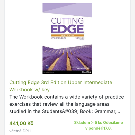
Cutting Edge 3rd Edition Upper Intermediate
Workbook w/ key
The Workbook contains a wide variety of practice
exercises that review all the language areas
studied in the Students&#039; Book: Grammar,
vocabulary and pronunciation exercises help to
441,00 Kč
Skladem > 5 ks Odesíláme
consolidate new …
v pondělí 17.8.
včetně DPH