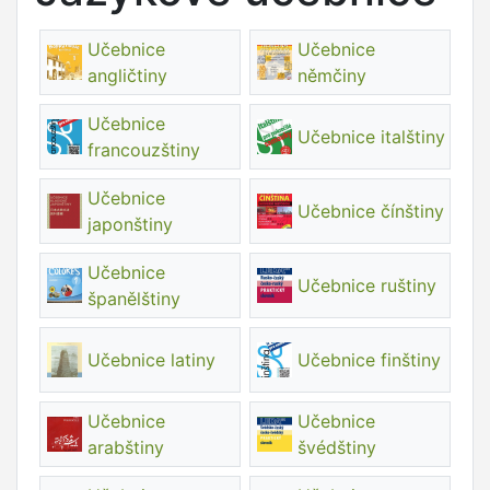
Učebnice
Učebnice
angličtiny
němčiny
Učebnice
Učebnice italštiny
francouzštiny
Učebnice
Učebnice čínštiny
japonštiny
Učebnice
Učebnice ruštiny
španělštiny
Učebnice latiny
Učebnice finštiny
Učebnice
Učebnice
arabštiny
švédštiny