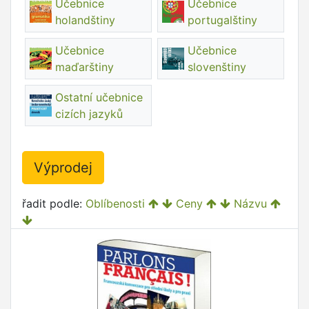
Učebnice
Učebnice
holandštiny
portugalštiny
Učebnice
Učebnice
maďarštiny
slovenštiny
Ostatní učebnice
cizích jazyků
Výprodej
řadit podle:
Oblíbenosti
Ceny
Názvu