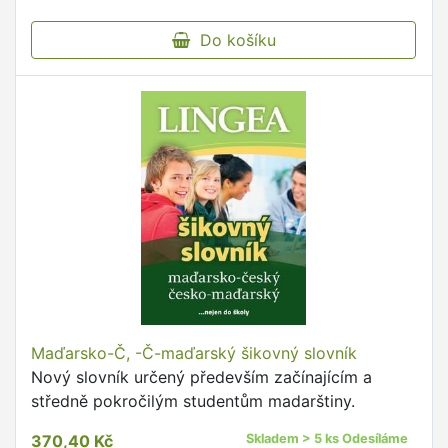
Do košíku
Maďarsko-Č, -Č-maďarský šikovný slovník
Nový slovník určený především začínajícím a
středně pokročilým studentům madarštiny.
370,40 Kč
Skladem > 5 ks Odesíláme