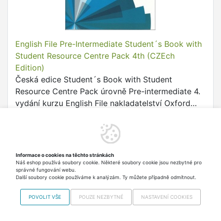
English File Pre-Intermediate Student´s Book with
Student Resource Centre Pack 4th (CZEch
Edition)
Česká edice Student´s Book with Student
Resource Centre Pack úrovně Pre-intermediate 4.
vydání kurzu English File nakladatelství Oxford
University Press.
749,80 Kč
Skladem > 5 ks Odesíláme
v pondělí 17.8.
včetně DPH
Informace o cookies na těchto stránkách
Do košíku
Náš eshop používá soubory cookie. Některé soubory cookie jsou nezbytné pro
správné fungování webu.
Další soubory cookie používáme k analýzám. Ty můžete případně odmítnout.
POVOLIT VŠE
POUZE NEZBYTNÉ
NASTAVENÍ COOKIES