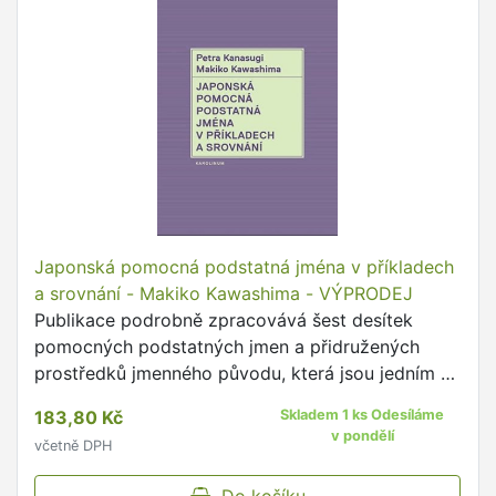
Japonská pomocná podstatná jména v příkladech
a srovnání - Makiko Kawashima - VÝPRODEJ
Publikace podrobně zpracovává šest desítek
pomocných podstatných jmen a přidružených
prostředků jmenného původu, která jsou jedním ze
stěžejních prostředků gramatiky japonštiny.
183,80 Kč
Skladem 1 ks Odesíláme
v pondělí
včetně DPH