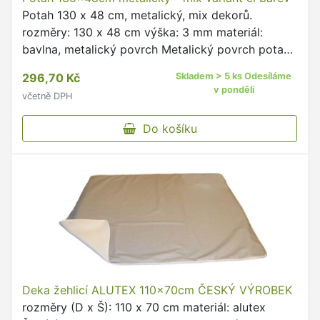
Potah 130 x 48 cm, metalický, mix dekorů.
rozměry: 130 x 48 cm výška: 3 mm materiál:
bavlna, metalický povrch Metalický povrch potahu
odráží teplo, čímž urychluje žehlení.
296,70 Kč
Skladem > 5 ks Odesíláme
v pondělí
včetně DPH
Do košíku
Deka žehlicí ALUTEX 110x70cm ČESKÝ VÝROBEK
rozměry (D x Š): 110 x 70 cm materiál: alutex