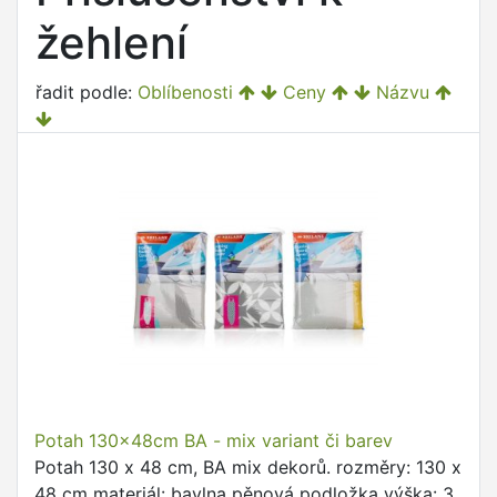
žehlení
řadit podle:
Oblíbenosti
Ceny
Názvu
Potah 130x48cm BA - mix variant či barev
Potah 130 x 48 cm, BA mix dekorů. rozměry: 130 x
48 cm materiál: bavlna pěnová podložka výška: 3