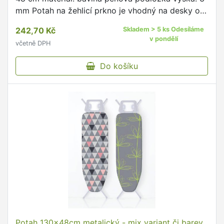
mm Potah na žehlicí prkno je vhodný na desky o
rozměru 130 x 48 cm Potah je paropropustný,
242,70 Kč
Skladem > 5 ks Odesíláme
žáruvzdorný …
v pondělí
včetně DPH
Do košíku
Potah 130x48cm metalický - mix variant či barev