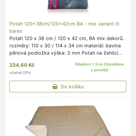
Potah 120x38cm/120x42cm BA - mix variant či
barev
Potah 120 x 38 cm / 120 x 42 cm, BA mix dekorů.
rozměry: 110 x 30 / 114 x 34 cm materiál: bavlna
pěnová podložka výška: 3 mm Potah na žehlicí
prkno je vhodný na desky o rozměru 120 x 38 /
234,60 Kč
Skladem > 5 ks Odesíláme
120 x 42 cm, …
v pondělí
včetně DPH
Do košíku