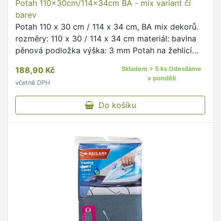
Potah 110x30cm/114x34cm BA - mix variant či
barev
Potah 110 x 30 cm / 114 x 34 cm, BA mix dekorů.
rozměry: 110 x 30 / 114 x 34 cm materiál: bavlna
pěnová podložka výška: 3 mm Potah na žehlicí
prkno je vhodný na desky o rozměru 110 x 30 cm
188,90 Kč
Skladem > 5 ks Odesíláme
/ 114 x 34 …
v pondělí
včetně DPH
Do košíku