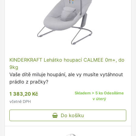
KINDERKRAFT Lehátko houpací CALMEE 0m+, do
9kg
Vaše dítě miluje houpání, ale vy musíte vytáhnout
prádlo z pračky?
1 383,20 Kč
Skladem > 5 ks Odesíláme
v úterý
včetně DPH
Do košíku