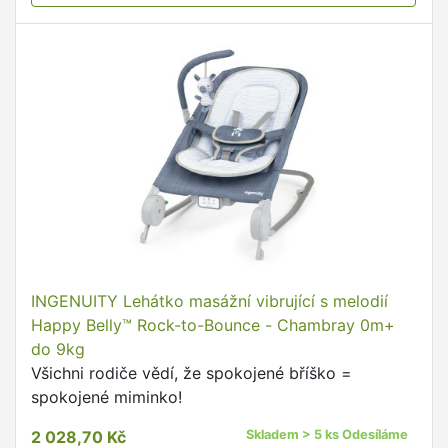
INGENUITY Lehátko masážní vibrující s melodií
Happy Belly™ Rock-to-Bounce - Chambray 0m+
do 9kg
Všichni rodiče vědí, že spokojené bříško =
spokojené miminko!
2 028,70 Kč
Skladem > 5 ks Odesíláme