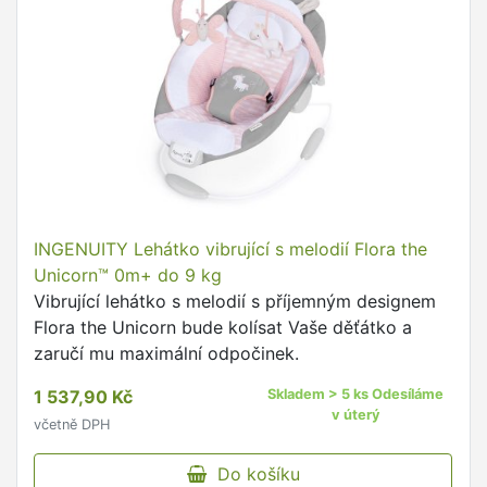
INGENUITY Lehátko vibrující s melodií Flora the
Unicorn™ 0m+ do 9 kg
Vibrující lehátko s melodií s příjemným designem
Flora the Unicorn bude kolísat Vaše děťátko a
zaručí mu maximální odpočinek.
1 537,90 Kč
Skladem > 5 ks Odesíláme
v úterý
včetně DPH
Do košíku