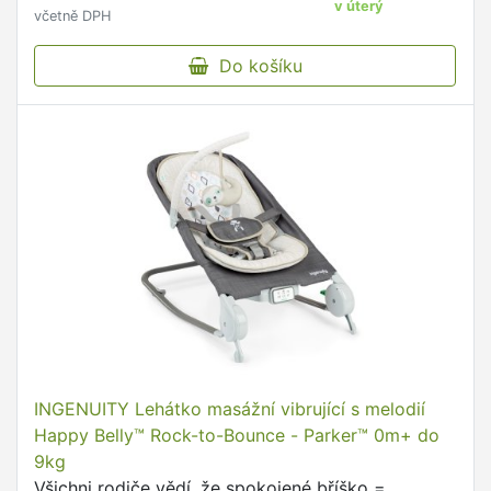
v úterý
včetně DPH
Do košíku
INGENUITY Lehátko masážní vibrující s melodií
Happy Belly™ Rock-to-Bounce - Parker™ 0m+ do
9kg
Všichni rodiče vědí, že spokojené bříško =