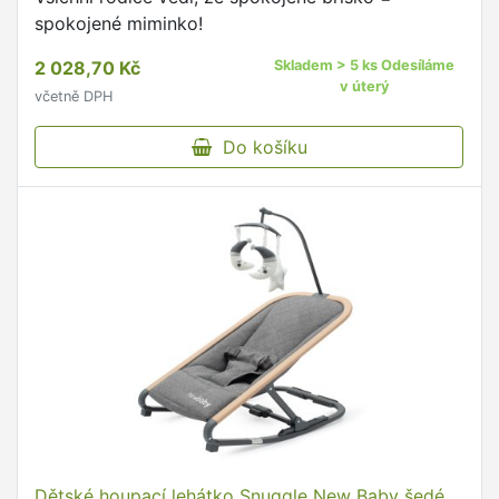
spokojené miminko!
2 028,70 Kč
Skladem > 5 ks Odesíláme
v úterý
včetně DPH
Do košíku
Dětské houpací lehátko Snuggle New Baby šedé