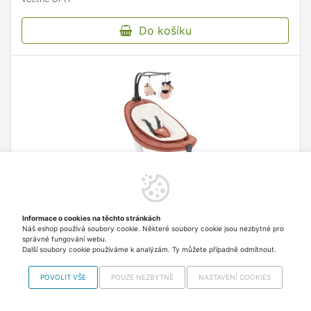
Do košíku
Informace o cookies na těchto stránkách
Náš eshop používá soubory cookie. Některé soubory cookie jsou nezbytné pro
správné fungování webu.
Lehačka Swoon Motion Terracotta
Další soubory cookie používáme k analýzám. Ty můžete případně odmítnout.
Houpačka se 2 režimy houpání: do stran nebo
POVOLIT VŠE
POUZE NEZBYTNÉ
NASTAVENÍ COOKIES
zepředu dozadu.
5 053,60 Kč
Skladem 3 ks Odesíláme