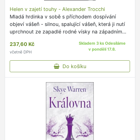
Helen v zajetí touhy - Alexander Trocchi
Mladá hrdinka v sobě s příchodem dospívání
objeví vášeň - silnou, spalující vášeň, která ji nutí
uprchnout ze zapadlé rodné vísky na západním
pobřeží Austrálie a vrhat se do milostných
237,60 Kč
Skladem 3 ks Odesíláme
dobrodružství, …
v pondělí 17.8.
včetně DPH
Do košíku