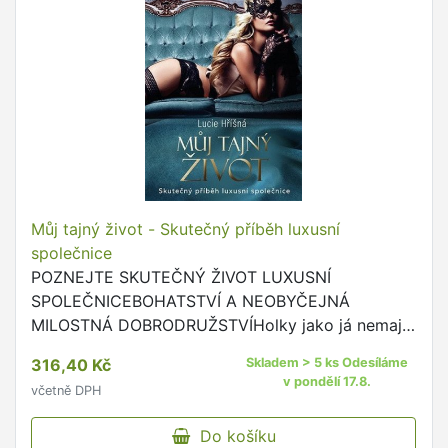
Můj tajný život - Skutečný příběh luxusní
společnice
POZNEJTE SKUTEČNÝ ŽIVOT LUXUSNÍ
SPOLEČNICEBOHATSTVÍ A NEOBYČEJNÁ
MILOSTNÁ DOBRODRUŽSTVÍHolky jako já nemají
na čele napsáno prostitutka a rozhodně tak ani
316,40 Kč
Skladem > 5 ks Odesíláme
nevypadámeLuxusní společnici na první pohled …
v pondělí 17.8.
včetně DPH
Do košíku