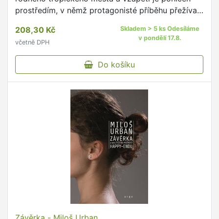
prostředím, v němž protagonisté příběhu přežívají
jen díky almužně za služby poskytované
208,30 Kč
Skladem > 5 ks Odesíláme
sexuálním turistům …
v pondělí 17.8.
včetně DPH
Do košíku
Závěrka - Miloš Urban