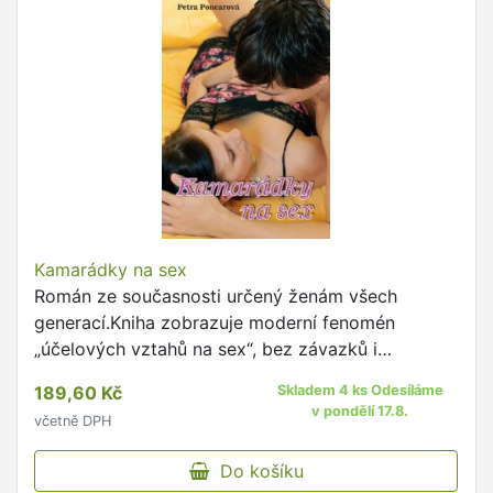
Kamarádky na sex
Román ze současnosti určený ženám všech
generací.Kniha zobrazuje moderní fenomén
„účelových vztahů na sex“, bez závazků i
klasického chození.Dává nám nahlédnout do
189,60 Kč
Skladem 4 ks Odesíláme
osudu mladíka Davida, který udržuje …
v pondělí 17.8.
včetně DPH
Do košíku