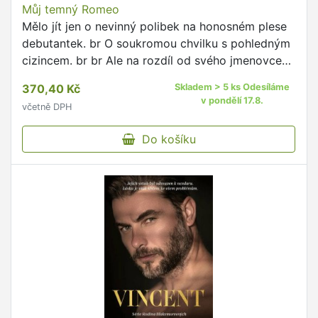
Můj temný Romeo
Mělo jít jen o nevinný polibek na honosném plese
debutantek. br O soukromou chvilku s pohledným
cizincem. br br Ale na rozdíl od svého jmenovce
není můj Romeo poháněn láskou. br Vpřed ho
370,40 Kč
Skladem > 5 ks Odesíláme
žene pomsta. …
v pondělí 17.8.
včetně DPH
Do košíku