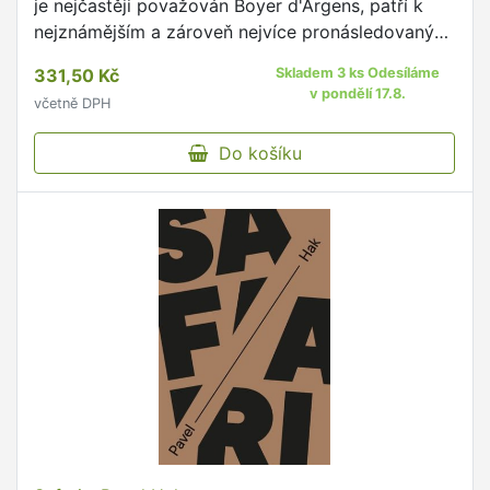
je nejčastěji považován Boyer d'Argens, patří k
nejznámějším a zároveň nejvíce pronásledovaným
textům 18. století.
331,50 Kč
Skladem 3 ks Odesíláme
v pondělí 17.8.
včetně DPH
Do košíku