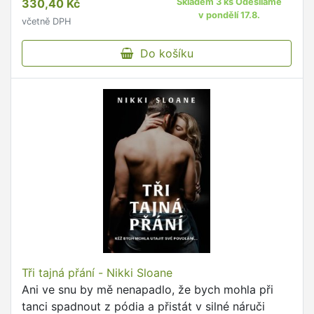
330,40 Kč
Skladem 3 ks Odesíláme
v pondělí 17.8.
včetně DPH
Do košíku
Tři tajná přání - Nikki Sloane
Ani ve snu by mě nenapadlo, že bych mohla při
tanci spadnout z pódia a přistát v silné náruči