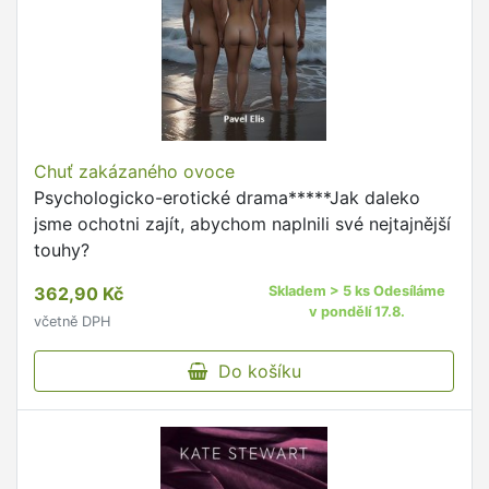
Chuť zakázaného ovoce
Psychologicko-erotické drama*****Jak daleko
jsme ochotni zajít, abychom naplnili své nejtajnější
touhy?
362,90 Kč
Skladem > 5 ks Odesíláme
v pondělí 17.8.
včetně DPH
Do košíku