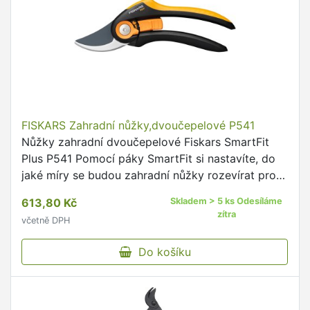
FISKARS Zahradní nůžky,dvoučepelové P541
Nůžky zahradní dvoučepelové Fiskars SmartFit
Plus P541 Pomocí páky SmartFit si nastavíte, do
jaké míry se budou zahradní nůžky rozevírat pro
snadné zastřihování stonků a větví Maximální
613,80 Kč
Skladem > 5 ks Odesíláme
průměr střihu …
zítra
včetně DPH
Do košíku