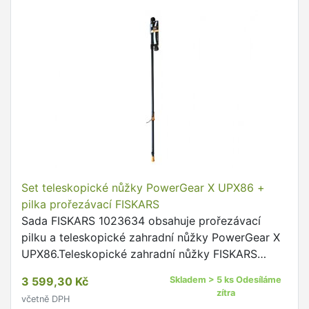
Set teleskopické nůžky PowerGear X UPX86 +
pilka prořezávací FISKARS
Sada FISKARS 1023634 obsahuje prořezávací
pilku a teleskopické zahradní nůžky PowerGear X
UPX86.Teleskopické zahradní nůžky FISKARS
PowerGear X UPX86Zahradní teleskopické nůžky
3 599,30 Kč
Skladem > 5 ks Odesíláme
UPX86 jsou jako stvořené …
zítra
včetně DPH