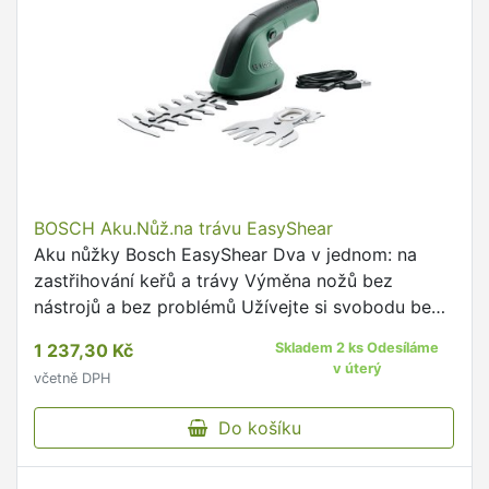
BOSCH Aku.Nůž.na trávu EasyShear
Aku nůžky Bosch EasyShear Dva v jednom: na
zastřihování keřů a trávy Výměna nožů bez
nástrojů a bez problémů Užívejte si svobodu bez
kabelů a skvělou manévrovatelnost po celé
1 237,30 Kč
Skladem 2 ks Odesíláme
zahradě Nízká hmotnost 530 …
v úterý
včetně DPH
Do košíku