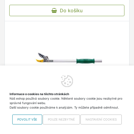
Do košíku
Informace o cookies na těchto stránkách
Náš eshop používá soubory cookie. Některé soubory cookie jsou nezbytné pro
správné fungování webu.
Nůžky prodloužené, 150 cm
Další soubory cookie používáme k analýzám. Ty můžete případně odmítnout.
nůžky prodloužené 1500 mm prodloužená tyč s
rukojetí vyrobeny z hliníku rukojeť se hladce
POVOLIT VŠE
POUZE NEZBYTNÉ
NASTAVENÍ COOKIES
posouvá po celé délce nůžek zubové úchyty za
čepelí pro snadné uchycení větví doporučené