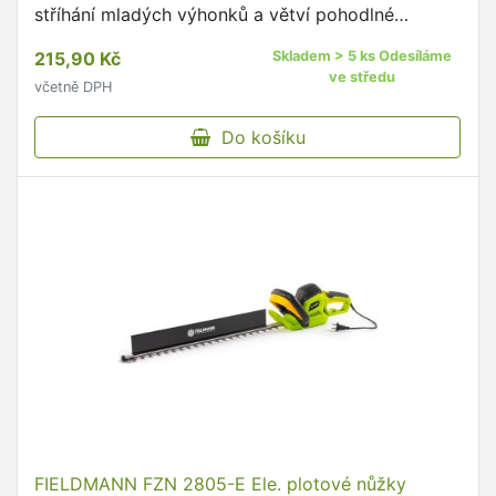
stříhání mladých výhonků a větví pohodlné
hliníkové rukojeti bezpečnostní zámek k péči o
215,90 Kč
Skladem > 5 ks Odesíláme
rostliny a jejich …
ve středu
včetně DPH
Do košíku
FIELDMANN FZN 2805-E Ele. plotové nůžky