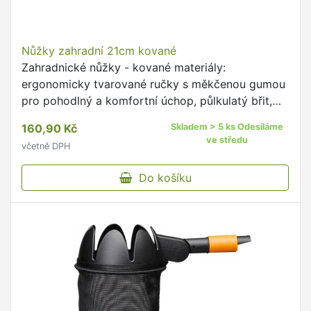
Nůžky zahradní 21cm kované
Zahradnické nůžky - kované materiály:
ergonomicky tvarované ručky s měkčenou gumou
pro pohodlný a komfortní úchop, půlkulatý břit,
celková délka 21 cm balení: blistr s eurootvorem
160,90 Kč
Skladem > 5 ks Odesíláme
Zahradnické nůžky se …
ve středu
včetně DPH
Do košíku