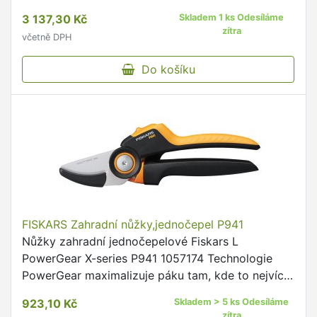
PowerGear X UPX86Zahradní teleskopické nůžky
3 137,30 Kč
Skladem 1 ks Odesíláme
UPX86 jsou jako stvořené …
zítra
včetně DPH
Do košíku
FISKARS Zahradní nůžky,jednočepel P941
Nůžky zahradní jednočepelové Fiskars L
PowerGear X-series P941 1057174 Technologie
PowerGear maximalizuje páku tam, kde to nejvíce
potřebujete, a poskytuje vám 3x větší sílu
923,10 Kč
Skladem > 5 ks Odesíláme
Maximální průměr střihu 24 …
zítra