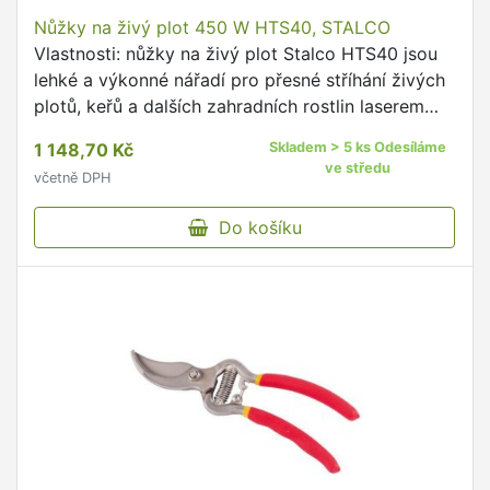
Nůžky na živý plot 450 W HTS40, STALCO
Vlastnosti: nůžky na živý plot Stalco HTS40 jsou
lehké a výkonné nářadí pro přesné stříhání živých
plotů, keřů a dalších zahradních rostlin laserem
broušená čepel zajišťuje vysokou přesnost a
1 148,70 Kč
Skladem > 5 ks Odesíláme
dlouhotrvající …
ve středu
včetně DPH
Do košíku