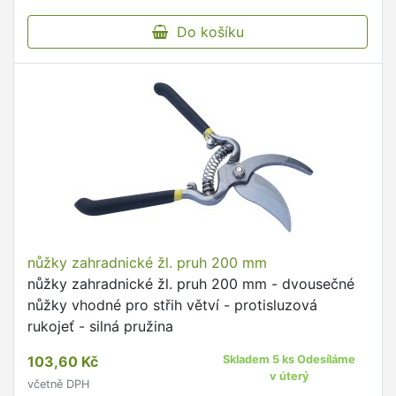
Do košíku
nůžky zahradnické žl. pruh 200 mm
nůžky zahradnické žl. pruh 200 mm - dvousečné
nůžky vhodné pro střih větví - protisluzová
rukojeť - silná pružina
103,60 Kč
Skladem 5 ks Odesíláme
v úterý
včetně DPH