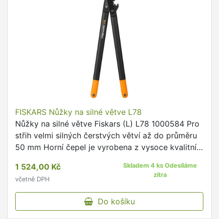
FISKARS Nůžky na silné větve L78
Nůžky na silné větve Fiskars (L) L78 1000584 Pro
střih velmi silných čerstvých větví až do průměru
50 mm Horní čepel je vyrobena z vysoce kvalitní
kalené uhlíkové oceli Spodní čepel je zakřivena
1 524,00 Kč
Skladem 4 ks Odesíláme
pro …
zítra
včetně DPH
Do košíku