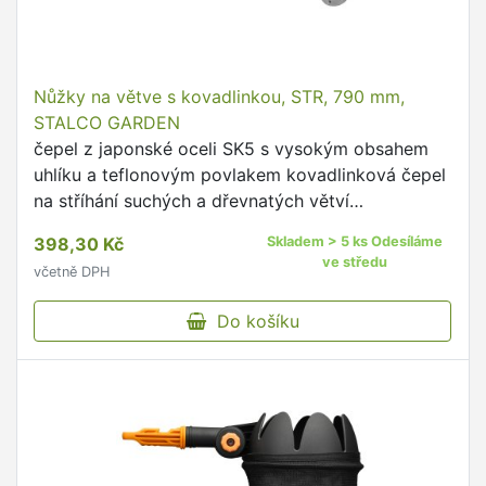
Nůžky na větve s kovadlinkou, STR, 790 mm,
STALCO GARDEN
čepel z japonské oceli SK5 s vysokým obsahem
uhlíku a teflonovým povlakem kovadlinková čepel
na stříhání suchých a dřevnatých větví
převodovka pro zvýšení řezného výkonu lehké
398,30 Kč
Skladem > 5 ks Odesíláme
hliníkové rukojeti pohodlné …
ve středu
včetně DPH
Do košíku