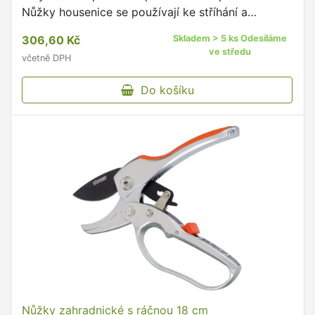
Nůžky housenice se používají ke stříhání a
prořezávání větví v koruně stromů, převodové
306,60 Kč
Skladem > 5 ks Odesíláme
ovládaní břitu usnadňuje …
ve středu
včetně DPH
Do košíku
Nůžky zahradnické s ráčnou 18 cm