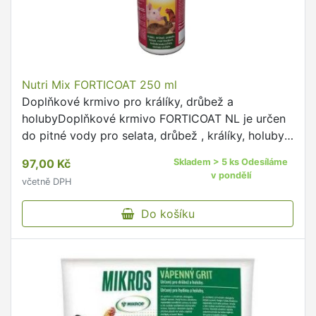
Nutri Mix FORTICOAT 250 ml
Doplňkové krmivo pro králíky, drůbež a
holubyDoplňkové krmivo FORTICOAT NL je určen
do pitné vody pro selata, drůbež , králíky, holuby,
kožešinová zvířata, okrasné ptáky a domácí
97,00 Kč
Skladem > 5 ks Odesíláme
zvířata jako prostředek …
v pondělí
včetně DPH
Do košíku