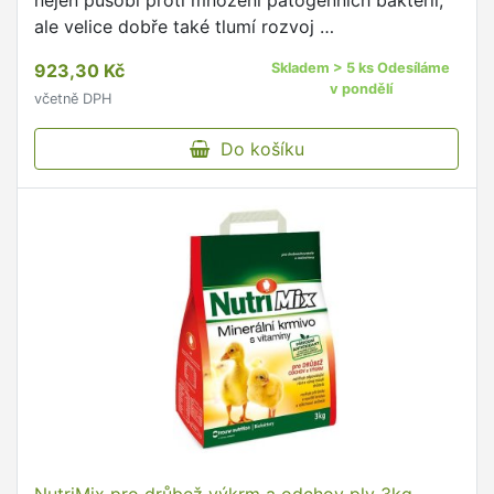
nejen působí proti množení patogenních bakterií,
ale velice dobře také tlumí rozvoj …
923,30 Kč
Skladem > 5 ks Odesíláme
v pondělí
včetně DPH
Do košíku