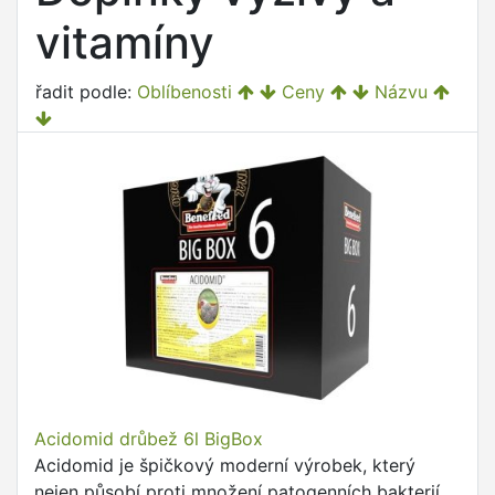
vitamíny
řadit podle:
Oblíbenosti
Ceny
Názvu
Acidomid drůbež 6l BigBox
Acidomid je špičkový moderní výrobek, který
nejen působí proti množení patogenních bakterií,