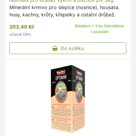
NutriMix pro drůbež výkrm a odchov plv 3kg
Minerální krmivo pro slepice (nosnice), housata,
husy, kachny, krůty, křepelky a ostatní drůbež.
203,40 Kč
Skladem > 5 ks Odesíláme
v pondělí
včetně DPH
Do košíku