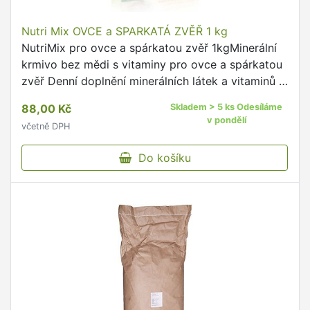
Nutri Mix OVCE a SPARKATÁ ZVĚŘ 1 kg
NutriMix pro ovce a spárkatou zvěř 1kgMinerální
krmivo bez mědi s vitaminy pro ovce a spárkatou
zvěř Denní doplnění minerálních látek a vitaminů •
zajišťuje odpovídající růst a vývoj mladých zvířat•
88,00 Kč
Skladem > 5 ks Odesíláme
…
v pondělí
včetně DPH
Do košíku