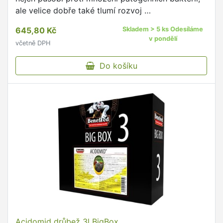
ale velice dobře také tlumí rozvoj …
645,80 Kč
Skladem > 5 ks Odesíláme
v pondělí
včetně DPH
Do košíku
Acidomid drůbež 3l BigBox