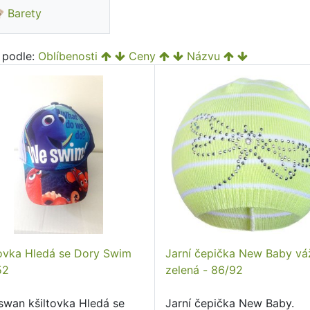
Barety
t podle:
Oblíbenosti
Ceny
Názvu
tovka Hledá se Dory Swim
Jarní čepička New Baby vá
52
zelená - 86/92
swan kšiltovka Hledá se
Jarní čepička New Baby.