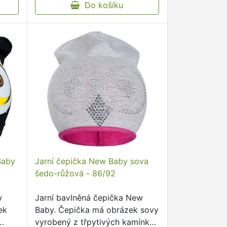
Do košíku
Baby
Jarní čepička New Baby sova
šedo-růžová - 86/92
w
Jarní bavlněná čepička New
ek
Baby. Čepička má obrázek sovy
vyrobený z třpytivých kamínků.