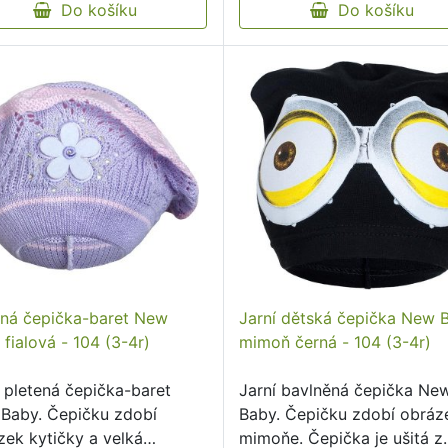
Do košíku
Do košíku
ená čepička-baret New
Jarní dětská čepička New 
fialová - 104 (3-4r)
mimoň černá - 104 (3-4r)
í pletená čepička-baret
Jarní bavlněná čepička Ne
Baby. Čepičku zdobí
Baby. Čepičku zdobí obráz
zek kytičky a velká
mimoňe. Čepička je ušitá z