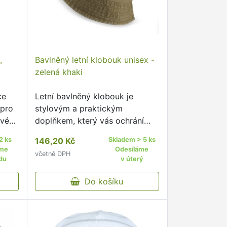
,
Bavlněný letní klobouk unisex -
zelená khaki
ce
Letní bavlněný klobouk je
 pro
stylovým a praktickým
nivém
doplňkem, který vás ochrání
před slunečními paprsky.
2 ks
146,20 Kč
Skladem > 5 ks
áme
Odesíláme
včetně DPH
du
v úterý
Do košíku