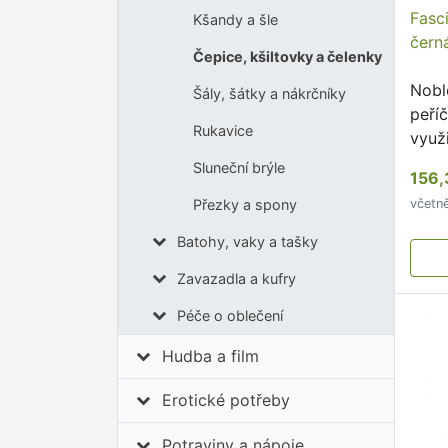
Fasci
Kšandy a šle
čern
Čepice, kšiltovky a čelenky
Nobl
Šály, šátky a nákrčníky
peří
Rukavice
využ
jako 
Sluneční brýle
156,
návš
Přezky a spony
včetn
Batohy, vaky a tašky
Zavazadla a kufry
Péče o oblečení
Hudba a film
Erotické potřeby
Potraviny a nápoje