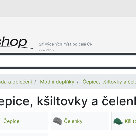
Síť výdejních míst po celé ČR
více info »
da a oblečení
Módní doplňky
Čepice, kšiltovky a če
epice, kšiltovky a čelen
Čepice
Čelenky
Kšil