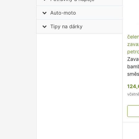
Auto-moto
Tipy na dárky
čele
zava
petr
Zava
bamb
směs
124,
včetn