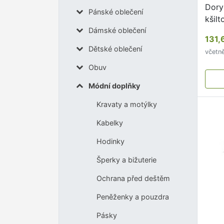
Dory
Pánské oblečení
kšil
Dámské oblečení
nabí
131,
barv
Dětské oblečení
včetn
Obuv
Módní doplňky
Kravaty a motýlky
Kabelky
Hodinky
Šperky a bižuterie
Ochrana před deštěm
Peněženky a pouzdra
Pásky