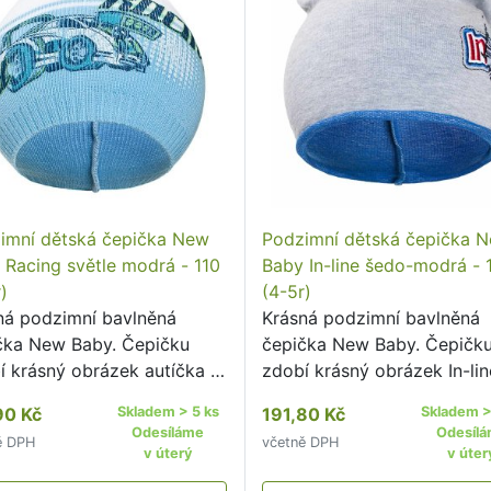
imní dětská čepička New
Podzimní dětská čepička 
 Racing světle modrá - 110
Baby In-line šedo-modrá - 
)
(4-5r)
ná podzimní bavlněná
Krásná podzimní bavlněná
čka New Baby. Čepičku
čepička New Baby. Čepičk
í krásný obrázek autíčka s
zdobí krásný obrázek In-lin
sem Racing. Čepička je
Čepička je ušitá z prodyšn
90 Kč
Skladem > 5 ks
191,80 Kč
Skladem >
á z prodyšného materiálu,
materiálu, proto je vhodná 
Odesíláme
Odesíl
ě DPH
včetně DPH
o je vhodná pro podzimní
podzimní dny.
v úterý
v úter