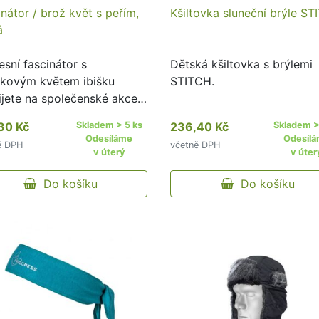
nátor / brož květ s peřím,
Kšiltovka sluneční brýle S
á
esní fascinátor s
Dětská kšiltovka s brýlemi
čkovým květem ibišku
STITCH.
ijete na společenské akce
jsou plesy, svatby či
30 Kč
Skladem > 5 ks
236,40 Kč
Skladem >
těvy divadla.
Odesíláme
Odesíl
ě DPH
včetně DPH
v úterý
v úter
Do košíku
Do košíku