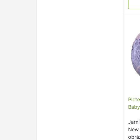
Plet
Baby 
Jarn
New 
obrá