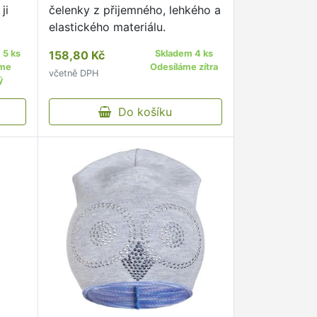
ji
čelenky z přijemného, lehkého a
elastického materiálu.
ky.
 5 ks
158,80 Kč
Skladem 4 ks
ého
áme
Odesíláme zítra
včetně DPH
pro
ý
Do košíku