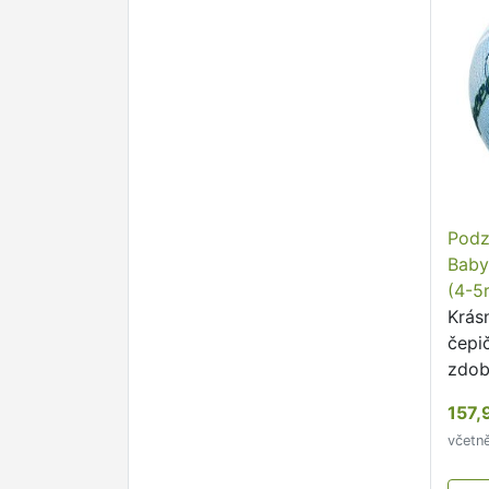
Podz
Baby
(4-5r
Krás
čepi
zdob
nápi
157,
ušit
včetn
prot
dny.