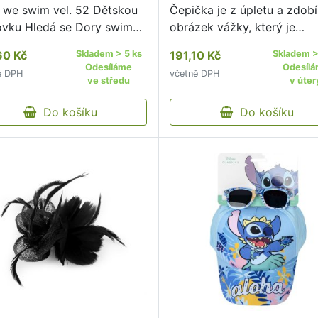
 we swim vel. 52 Dětskou
Čepička je z úpletu a zdobí 
tovku Hledá se Dory swim
obrázek vážky, který je
zíme v modro - fialové
ozdobený třpytivými kamín
60 Kč
Skladem > 5 ks
191,10 Kč
Skladem >
ě.
Čepička je ušitá z prodyšn
Odesíláme
Odesíl
ě DPH
včetně DPH
materiálu, proto je vhodná 
ve středu
v úter
jarní i podzimní dny.
Do košíku
Do košíku