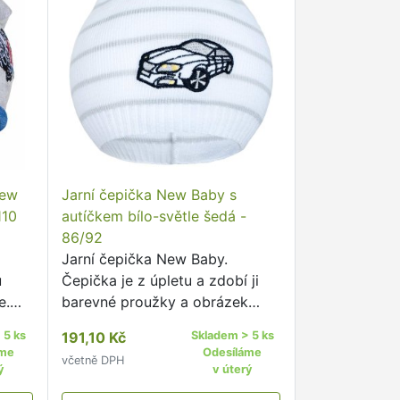
New
Jarní čepička New Baby s
110
autíčkem bílo-světle šedá -
86/92
Jarní čepička New Baby.
u
Čepička je z úpletu a zdobí ji
e.
barevné proužky a obrázek
ého
autíčka. Čepička je ušitá z
 5 ks
191,10 Kč
Skladem > 5 ks
pro
prodyšného materiálu, proto je
áme
Odesíláme
včetně DPH
vhodná pro jarní i podzimní dny.
ý
v úterý