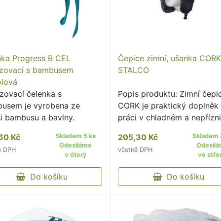
nka Progress B CEL
Čepice zimní, ušanka CORK
zovací s bambusem
STALCO
olová
zovací čelenka s
Popis produktu: Zimní čepi
usem je vyrobena ze
CORK je praktický doplněk
i bambusu a bavlny.
práci v chladném a nepříz
počasí.
60 Kč
Skladem 5 ks
205,30 Kč
Skladem 
Odesíláme
Odesíl
ě DPH
včetně DPH
v úterý
ve stře
Do košíku
Do košíku