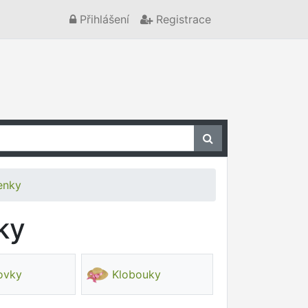
Přihlášení
Registrace
lenky
ky
tovky
Klobouky