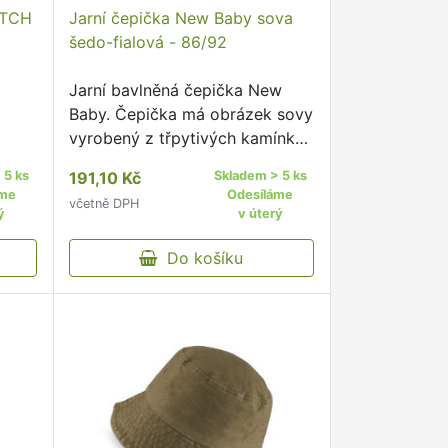
TITCH
Jarní čepička New Baby sova
šedo-fialová - 86/92
Jarní bavlněná čepička New
Baby. Čepička má obrázek sovy
vyrobený z třpytivých kamínků.
Čepička je ušitá z prodyšného
 5 ks
191,10 Kč
Skladem > 5 ks
materiálu, proto je vhodná pro
áme
Odesíláme
včetně DPH
jarní i podzimní dny.
ý
v úterý
Do košíku