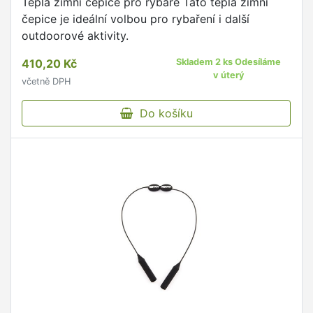
Teplá zimní čepice pro rybáře Tato teplá zimní
čepice je ideální volbou pro rybaření i další
outdoorové aktivity.
410,20 Kč
Skladem 2 ks Odesíláme
v úterý
včetně DPH
Do košíku