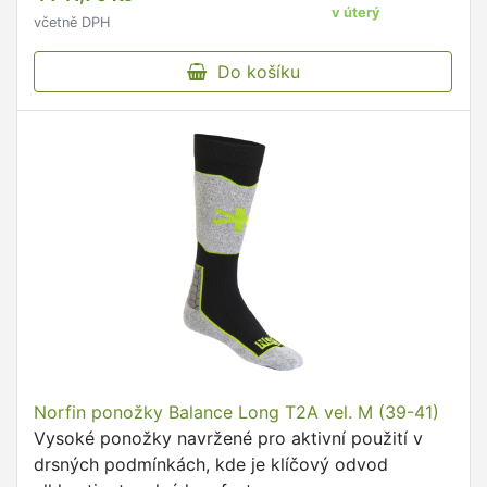
výpravách.
v úterý
včetně DPH
Do košíku
Norfin ponožky Balance Long T2A vel. M (39-41)
Vysoké ponožky navržené pro aktivní použití v
drsných podmínkách, kde je klíčový odvod