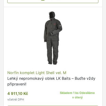
Norfin komplet Light Shell vel. M
Lehký nepromokavý oblek LK Baits – Buďte vždy
připraveni!
4 911,10 Kč
Skladem 1 ks Odesíláme
v úterý
včetně DPH