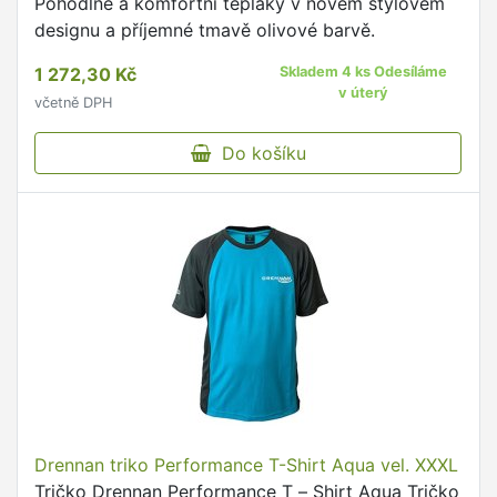
Pohodlné a komfortní tepláky v novém stylovém
designu a příjemné tmavě olivové barvě.
1 272,30 Kč
Skladem 4 ks Odesíláme
v úterý
včetně DPH
Do košíku
Drennan triko Performance T-Shirt Aqua vel. XXXL
Tričko Drennan Performance T – Shirt Aqua Tričko