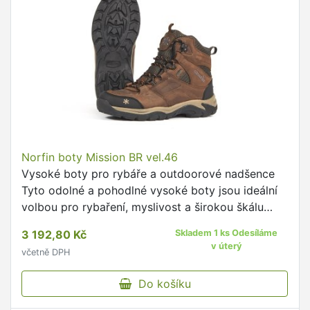
Norfin boty Mission BR vel.46
Vysoké boty pro rybáře a outdoorové nadšence
Tyto odolné a pohodlné vysoké boty jsou ideální
volbou pro rybaření, myslivost a širokou škálu
outdoorových aktivit v chladnějším období roku.
3 192,80 Kč
Skladem 1 ks Odesíláme
v úterý
včetně DPH
Do košíku