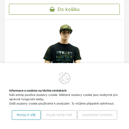
Do košíku
Informace o cookies na těchto stránkách
Náš eshop používá soubory cookie. Některé soubory cookie jsou nezbytné pro
LK Baits Street Hunter T-Shirt vel. S
správné fungování webu.
Další soubory cookie používáme k analýzám. Ty můžete případně odmítnout.
Triko Triko značky LK Baits z nové kolekce Street
Hunter. 100% bavlněné triko černé barvy s
POVOLIT VŠE
POUZE NEZBYTNÉ
NASTAVENÍ COOKIES
krátkým rukávem a kulatým výstřihem.