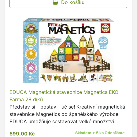
Do košíku
EDUCA Magnetická stavebnice Magnetics EKO
Farma 28 díků
Představ si - postav - uč se! Kreativní magnetická
stavebnice Magnetics od španělského výrobce
EDUCA umožňuje sestavovat velké množství
trojrozměrných objektů, pomocí dvourozměrných
599,00 Kč
Skladem > 5 ks Odesíláme
plastových …