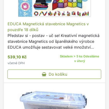
EDUCA Magnetická stavebnice Magnetics v
pouzdře 18 dílků
Představ si - postav - uč se! Kreativní magnetická
stavebnice Magnetics od španělského výrobce
EDUCA umožňuje sestavovat velké množství
trojrozměrných objektů, pomocí dvourozměrných
539,10 Kč
Skladem > 5 ks Odesíláme
plastových …
v úterý
včetně DPH
Do košíku