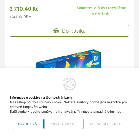
2 710,40 Kč
Skladem > 5 ks Odesíláme
ve středu
včetně DPH
Do košíku
Informace o cookies na těchto stránkách
Náš eshop používá soubory cookie. Některé soubory cookie jsou nezbytné pro
správné fungování webu.
Další soubory cookie používáme k analýzám. Ty můžete případně odmítnout.
POVOLIT VŠE
POUZE NEZBYTNÉ
NASTAVENÍ COOKIES
Geomag Magnetic Tiles 32 dílků
Geomag Magnetic Tiles 32 dílků představují