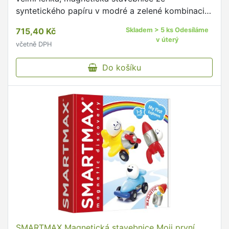
syntetického papíru v modré a zelené kombinaci,
která je inspirována origami a zároveň je to skvělá
715,40 Kč
Skladem > 5 ks Odesíláme
Montessori …
v úterý
včetně DPH
Do košíku
SMARTMAX Magnetická stavebnice Moji první