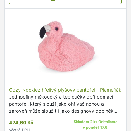
Cozy Noxxiez hřejivý plyšový pantofel - Plameňák
Jednodílný měkoučký a teploučký obří domácí
pantofel, který slouží jako ohřívač nohou a
zároveň může sloužit i jako designový doplněk
nebo hračka, protože děti milují roztomilé věci.
424,60 Kč
Skladem 2 ks Odesíláme
v pondělí 17.8.
včetně DPH