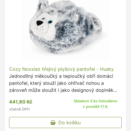
Cozy Noxxiez hřejivý plyšový pantofel - Husky
Jednodílný měkoučký a teploučký obří domácí
pantofel, který slouží jako ohřívač nohou a
zároveň může sloužit i jako designový doplněk
nebo hračka, protože děti milují roztomilé věci.
441,80 Kč
Skladem 3 ks Odesíláme
v pondělí 17.8.
včetně DPH
Do košíku