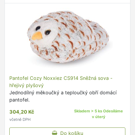
Pantofel Cozy Noxxiez CS914 Sněžná sova -
hřejivý plyšový
Jednodílný měkoučký a teploučký obří domácí
pantofel.
304,20 Kč
Skladem > 5 ks Odesíláme
v úterý
včetně DPH
Do košíku