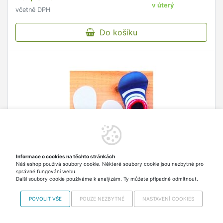
v úterý
včetně DPH
Do košíku
Informace o cookies na těchto stránkách
Náš eshop používá soubory cookie. Některé soubory cookie jsou nezbytné pro
správné fungování webu.
Další soubory cookie používáme k analýzám. Ty můžete případně odmítnout.
ATTIPAS Vložky do bot XXXL vel.25,5, 146-155
mm
POVOLIT VŠE
POUZE NEZBYTNÉ
NASTAVENÍ COOKIES
Speciální absorbující vložky do botiček Attipas,
který absorbuje vlhkost při nadměrném pocení