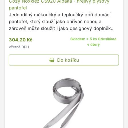
Cozy Noxxiez CS920 Alpaka - hřejivý plyšový
pantofel
Jednodílný měkoučký a teploučký obří domácí
pantofel, který slouží jako ohřívač nohou a
zároveň může sloužit i jako designový doplněk
nebo hračka, protože děti milují roztomilé věci.
304,20 Kč
Skladem > 5 ks Odesíláme
v úterý
včetně DPH
Do košíku