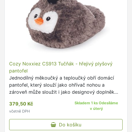
Cozy Noxxiez CS913 Tučňák - hřejivý plyšový
pantofel
Jednodílný měkoučký a teploučký obří domácí
pantofel, který slouží jako ohřívač nohou a
zároveň může sloužit i jako designový doplněk
nebo hračka, protože děti milují roztomilé věci.
379,50 Kč
Skladem 1 ks Odesíláme
v úterý
včetně DPH
Do košíku