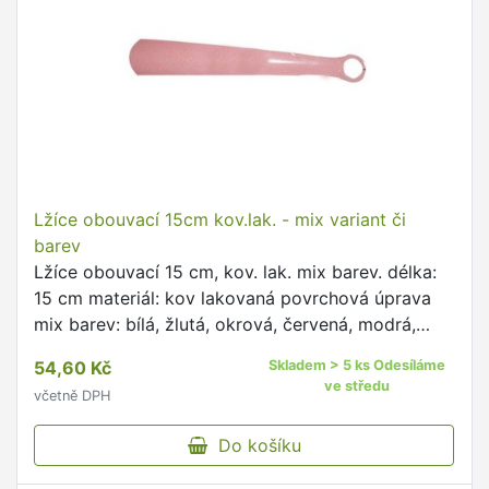
Lžíce obouvací 15cm kov.lak. - mix variant či
barev
Lžíce obouvací 15 cm, kov. lak. mix barev. délka:
15 cm materiál: kov lakovaná povrchová úprava
mix barev: bílá, žlutá, okrová, červená, modrá,
zelená Obouvací žíce je skvělým pomocníkem při
54,60 Kč
Skladem > 5 ks Odesíláme
nazouvání …
ve středu
včetně DPH
Do košíku