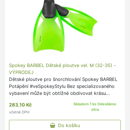
Spokey BARBEL Dětské ploutve vel. M (32-35) -
VÝPRODEJ
Dětské ploutve pro šnorchlování Spokey BARBEL
Potápění #veSpokeyStylu Bez specializovaného
vybavení může být obtížné obdivovat krásu
podmořského světa a jeho magickou flóru a
283,10 Kč
Skladem 1 ks Odesíláme
faunu.
zítra
včetně DPH
Do košíku