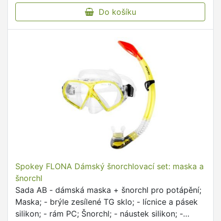
Do košíku
Spokey FLONA Dámský šnorchlovací set: maska a
šnorchl
Sada AB - dámská maska + šnorchl pro potápění;
Maska; - brýle zesílené TG sklo; - lícnice a pásek
silikon; - rám PC; Šnorchl; - náustek silikon; -