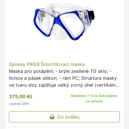
Spokey PIKER Šnorchlovací maska
Maska pro potápění; - brýle zesílené TG sklo; -
lícnice a pásek silikon; - rám PC; Struktura masky
ve tvaru slzy zajišťuje velký zorný úhel (vertikální i
horizontální)....
375,00 Kč
Skladem > 5 ks Odesíláme
ve středu
včetně DPH
Do košíku