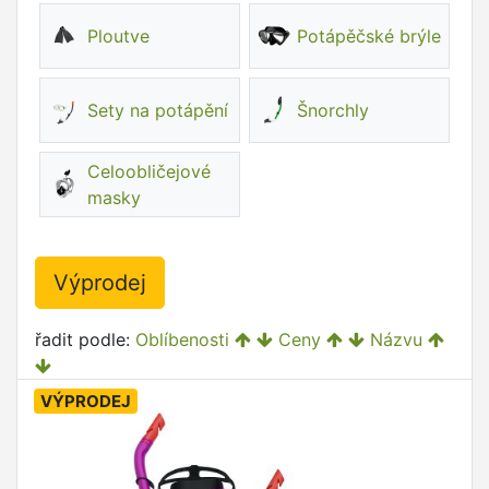
Ploutve
Potápěčské brýle
Sety na potápění
Šnorchly
Celoobličejové
masky
Výprodej
řadit podle:
Oblíbenosti
Ceny
Názvu
VÝPRODEJ