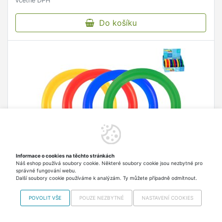
včetně DPH
Do košíku
Informace o cookies na těchto stránkách
Náš eshop používá soubory cookie. Některé soubory cookie jsou nezbytné pro
správné fungování webu.
Kroužky potápěcí 14 cm - mix barev (červená,
Další soubory cookie používáme k analýzám. Ty můžete případně odmítnout.
zelená, žlutá, modrá)
POVOLIT VŠE
POUZE NEZBYTNÉ
NASTAVENÍ COOKIES
47,20 Kč
Skladem > 5 ks Odesíláme
v pátek
včetně DPH