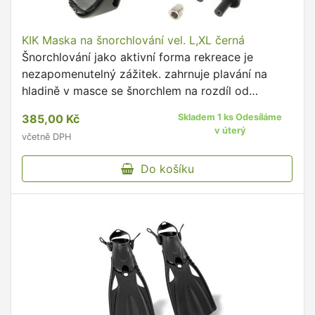
KIK Maska na šnorchlování vel. L,XL černá
Šnorchlování jako aktivní forma rekreace je
nezapomenutelný zážitek. zahrnuje plavání na
hladině v masce se šnorchlem na rozdíl od
potápění není nutné mít plavecké dovednosti
385,00 Kč
Skladem 1 ks Odesíláme
potěšení ze šnorchlování …
v úterý
včetně DPH
Do košíku