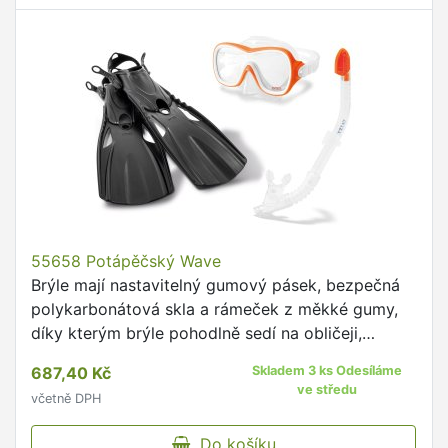
55658 Potápěčský Wave
Brýle mají nastavitelný gumový pásek, bezpečná
polykarbonátová skla a rámeček z měkké gumy,
díky kterým brýle pohodlně sedí na obličeji,
ochrana proti ultrafialovému záření a proti
687,40 Kč
Skladem 3 ks Odesíláme
zamlžování.
ve středu
včetně DPH
Do košíku