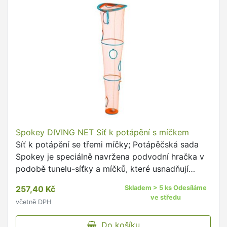
Spokey DIVING NET Síť k potápění s míčkem
Síť k potápění se třemi míčky; Potápěčská sada
Spokey je speciálně navržena podvodní hračka v
podobě tunelu-síťky a míčků, které usnadňují
výuku potápění formou hry.
257,40 Kč
Skladem > 5 ks Odesíláme
ve středu
včetně DPH
Do košíku