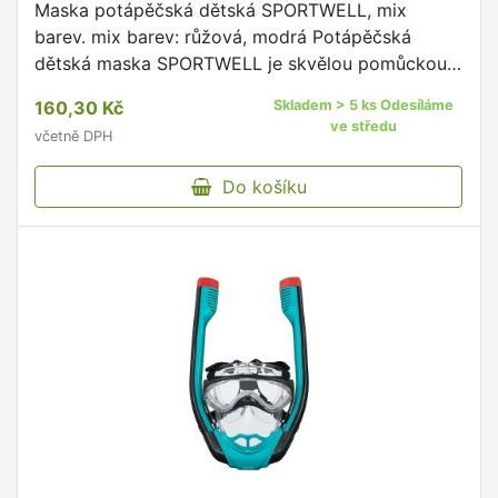
Maska potápěčská dětská SPORTWELL, mix
barev. mix barev: růžová, modrá Potápěčská
dětská maska SPORTWELL je skvělou pomůckou
pro výuku plavání i zábavu ve vodě.
160,30 Kč
Skladem > 5 ks Odesíláme
ve středu
včetně DPH
Do košíku