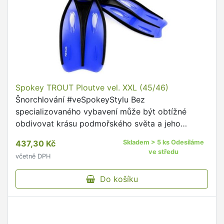
Spokey TROUT Ploutve vel. XXL (45/46)
Šnorchlování #veSpokeyStylu Bez
specializovaného vybavení může být obtížné
obdivovat krásu podmořského světa a jeho
magickou flóru a faunu.
437,30 Kč
Skladem > 5 ks Odesíláme
ve středu
včetně DPH
Do košíku