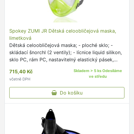
Spokey ZUMI JR Dětská celoobličejová maska,
limetková
Dětská celoobličejová maska; - ploché sklo; -
skládací šnorchl (2 ventily); - lícnice liquid silikon,
sklo PC, rám PC, nastavitelný elastický pásek,
uchycení pro kameru; - velikost XS; - baleno v...
715,40 Kč
Skladem > 5 ks Odesíláme
ve středu
včetně DPH
Do košíku