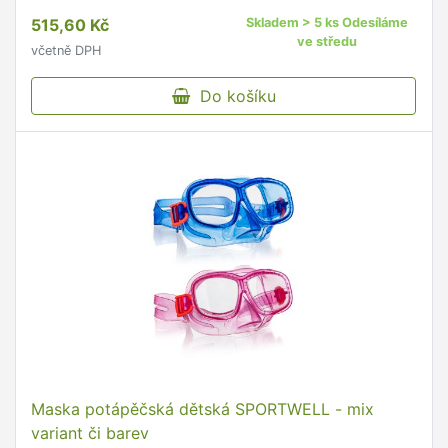
trubka PVC; Šnorchl má spodní venti, koncovku...
515,60 Kč
Skladem > 5 ks Odesíláme
ve středu
včetně DPH
Do košíku
Maska potápěčská dětská SPORTWELL - mix
variant či barev