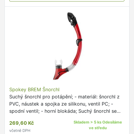
Spokey BREM Šnorchl
Suchý šnorchl pro potápění; - materiál: šnorchl z
PVC, náustek a spojka ze silikonu, ventil PC; -
spodní ventil; - horní blokáda; Suchý šnorchl se
spodním ventilem a blokádou proti vniknutí vody
269,60 Kč
Skladem > 5 ks Odesíláme
do...
ve středu
včetně DPH