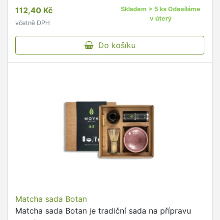
nejoblíbenější směsi: Lemon & Lime Twist, Peach &
112,40 Kč
Skladem > 5 ks Odesíláme
Passion Fruit, Strawberry …
v úterý
včetně DPH
Do košíku
Matcha sada Botan
Matcha sada Botan je tradiční sada na přípravu