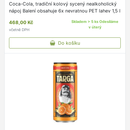
Coca-Cola, tradiční kolový sycený nealkoholický
nápoj Balení obsahuje 6x nevratnou PET lahev 1,5 l
468,00 Kč
Skladem > 5 ks Odesíláme
v úterý
včetně DPH
Do košíku