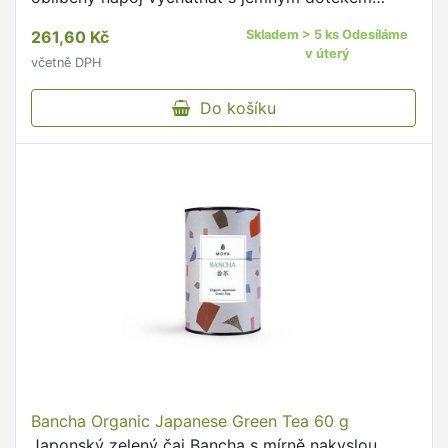
luxusu Jednotlivě balené porce pro snadné
261,60 Kč
Skladem > 5 ks Odesíláme
použití, každá porce zaručuje …
v úterý
včetně DPH
Do košíku
Bancha Organic Japanese Green Tea 60 g
Japonský zelený čaj Bancha s mírně nakyslou