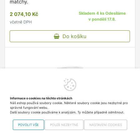
matchy.
2 074,10 Kč
Skladem 4 ks Odesíláme
v pondělí 17.8.
včetně DPH
Do košíku
Informace o cookies na těchto stránkách
Náš eshop používá soubory cookie. Některé soubory cookie jsou nezbytné pro
správné fungování webu.
Další soubory cookie používáme k analýzám. Ty můžete případně odmítnout.
POVOLIT VŠE
POUZE NEZBYTNÉ
NASTAVENÍ COOKIES
Matcha Daily Organic Green Tea 50 g