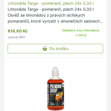
Limonáda Targa - pomeranč, plech 24x 0,33 l
Limonáda Targa - pomeranč, plech 24x 0,33 l
Osvěž se limonádou z pravých sicílskych
pomarančů, ktoré vyrostli v slnunečních sadoech v
krajině nádherných scenérií Jejich výraznou chuť
816,60 Kč
Skladem 2 ks Odesíláme
plnou sicílské nespoutanosti …
v úterý
včetně DPH
Do košíku