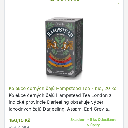
Kolekce černých čajů Hampstead Tea - bio, 20 ks
Kolekce černých čajů Hampstead Tea London z
indické provincie Darjeeling obsahuje výběr
lahodných čajů Darjeeling, Assam, Earl Grey a
English Breakfast Balení obsahuje 20 ks jednotlivě
150,10 Kč
Skladem > 5 ks Odesíláme
balených sáčků …
v úterý
včetně DPH