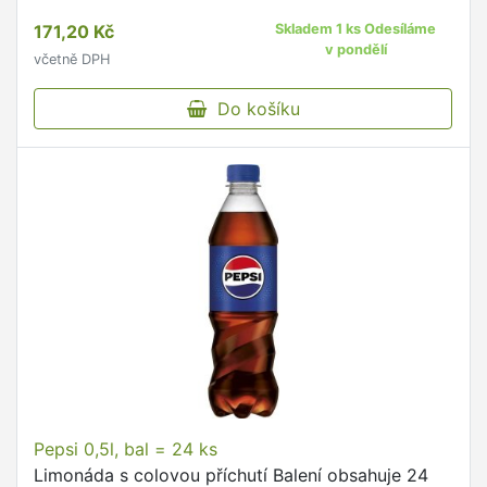
každém sáčku najdete směs s ovocnou příchutí
171,20 Kč
Skladem 1 ks Odesíláme
pro přípravu …
v pondělí
včetně DPH
Do košíku
Pepsi 0,5l, bal = 24 ks
Limonáda s colovou příchutí Balení obsahuje 24