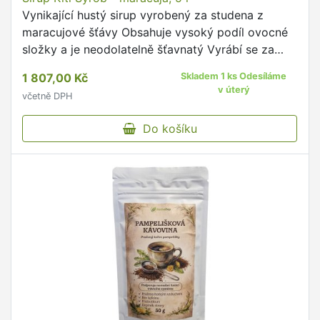
Vynikající hustý sirup vyrobený za studena z
maracujové šťávy Obsahuje vysoký podíl ovocné
složky a je neodolatelně šťavnatý Vyrábí se za
studena, aby si zachoval zdraví prospěšné látky
1 807,00 Kč
Skladem 1 ks Odesíláme
Je skvělý pro …
v úterý
včetně DPH
Do košíku