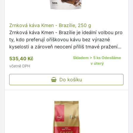
Zrnková káva Kmen - Brazílie, 250 g
Zrnková káva Kmen - Brazílie je ideální volbou pro
ty, kdo preferují oříškovou kávu bez výrazné
kyselosti a zároveň neocení příliš tmavé pražení
Hledáte kávu, která chutná jako ta nejlepší
535,40 Kč
Skladem > 5 ks Odesíláme
čokoláda a …
v úterý
včetně DPH
Do košíku