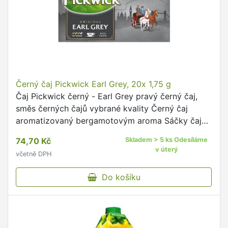
Černý čaj Pickwick Earl Grey, 20x 1,75 g
Čaj Pickwick černý - Earl Grey pravý černý čaj,
směs černých čajů vybrané kvality Černý čaj
aromatizovaný bergamotovým aroma Sáčky čajů
s přebalem Balení obsahuje 20 nálevových sáčků
74,70 Kč
Skladem > 5 ks Odesíláme
po 1,75 g
v úterý
včetně DPH
Do košíku