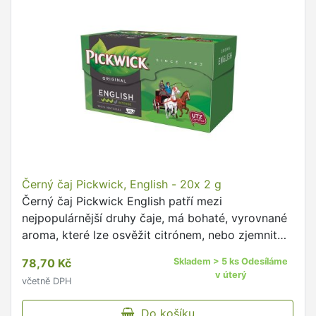
Černý čaj Pickwick, English - 20x 2 g
Černý čaj Pickwick English patří mezi
nejpopulárnější druhy čaje, má bohaté, vyrovnané
aroma, které lze osvěžit citrónem, nebo zjemnit
mlékem Hodí se pro každou příležitost po celý
78,70 Kč
Skladem > 5 ks Odesíláme
den Obsahuje fluorid, …
v úterý
včetně DPH
Do košíku