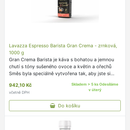
Lavazza Espresso Barista Gran Crema - zrnková,
1000 g
Gran Crema Barista je káva s bohatou a jemnou
chutí s tóny sušeného ovoce a květin a ořechů
Směs byla speciálně vytvořena tak, aby jste si
mohli připravit Váš šálek kávy přesně tak, jako
942,10 Kč
Skladem > 5 ks Odesíláme
profesionální, …
v úterý
včetně DPH
Do košíku