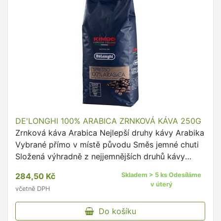
DE'LONGHI 100% ARABICA ZRNKOVÁ KÁVA 250G
Zrnková káva Arabica Nejlepší druhy kávy Arabika
Vybrané přímo v místě původu Směs jemné chuti
Složená výhradně z nejjemnějších druhů kávy
Arabika Z horních planin Střední a Jížní Ameriky
284,50 Kč
Skladem > 5 ks Odesíláme
Dokonalé pražení …
v úterý
včetně DPH
Do košíku