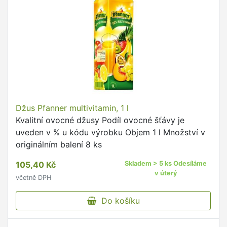
Džus Pfanner multivitamin, 1 l
Kvalitní ovocné džusy Podíl ovocné šťávy je
uveden v % u kódu výrobku Objem 1 l Množství v
originálním balení 8 ks
105,40 Kč
Skladem > 5 ks Odesíláme
v úterý
včetně DPH
Do košíku