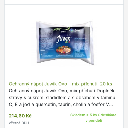
Ochranný nápoj Juwik Ovo - mix příchutí, 20 ks
Ochranný nápoj Juwik Ovo, mix příchutí Doplněk
stravy s cukrem, sladidlem a s obsahem vitaminu
C, E a jod a quercetin, taurin, cholin a fosfor V
každém sáčku najdete směs s ovocnou příchutí
214,60 Kč
Skladem > 5 ks Odesíláme
pro přípravu …
v pondělí
včetně DPH