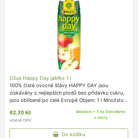
Džus Happy Day jablko 1 l
100% čisté ovocné šťávy HAPPY DAY jsou
získávány z nejlepších plodů bez přídavku cukru,
jsou oblíbené po celé Evropě Objem: 1 l Množství
v originálním balení 12 ks
82,20 Kč
Skladem > 5 ks Odesíláme
v úterý
včetně DPH
Do košíku