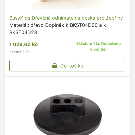
BusyKids Dřevěná odnímatelná deska pro žebřiny
Materiál: dřevo Doplněk k BKST04D00 a k
BKST04D23
1 029,60 Kč
Skladem 1 ks Odesíláme
v pondělí
včetně DPH
Do košíku