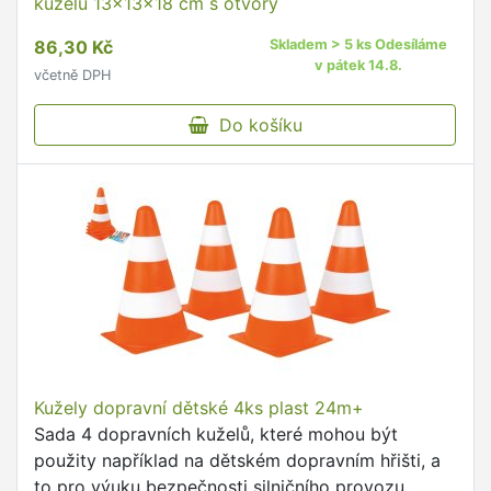
kuželů 13x13x18 cm s otvory
86,30 Kč
Skladem > 5 ks Odesíláme
v pátek 14.8.
včetně DPH
Do košíku
Kužely dopravní dětské 4ks plast 24m+
Sada 4 dopravních kuželů, které mohou být
použity například na dětském dopravním hřišti, a
to pro výuku bezpečnosti silničního provozu.