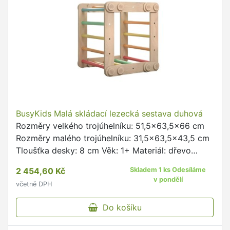
BusyKids Malá skládací lezecká sestava duhová
Rozměry velkého trojúhelníku: 51,5x63,5x66 cm
Rozměry malého trojúhelníku: 31,5x63,5x43,5 cm
Tloušťka desky: 8 cm Věk: 1+ Materiál: dřevo
Nosnost: 80 kg Vyrobeno v ČR
2 454,60 Kč
Skladem 1 ks Odesíláme
v pondělí
včetně DPH
Do košíku