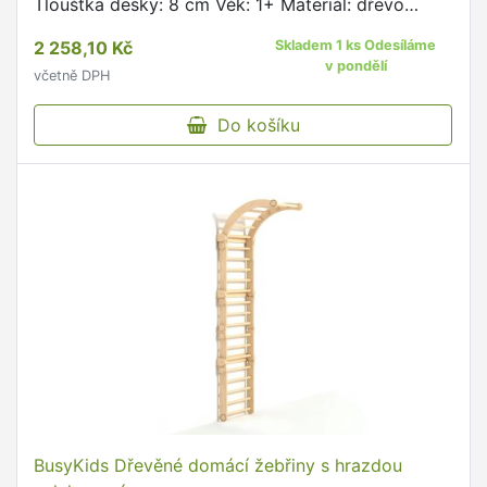
Tloušťka desky: 8 cm Věk: 1+ Materiál: dřevo
Nosnost: 80 kg Vyrobeno v ČR
2 258,10 Kč
Skladem 1 ks Odesíláme
v pondělí
včetně DPH
Do košíku
BusyKids Dřevěné domácí žebřiny s hrazdou