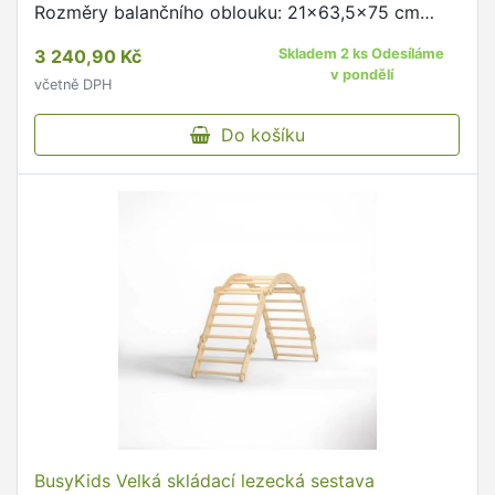
Rozměry balančního oblouku: 21x63,5x75 cm
Tloušťka desky: 8 cm Věk: 1+ Materiál: dřevo
3 240,90 Kč
Skladem 2 ks Odesíláme
Nosnost: 80 kg Vyrobeno …
v pondělí
včetně DPH
Do košíku
BusyKids Velká skládací lezecká sestava