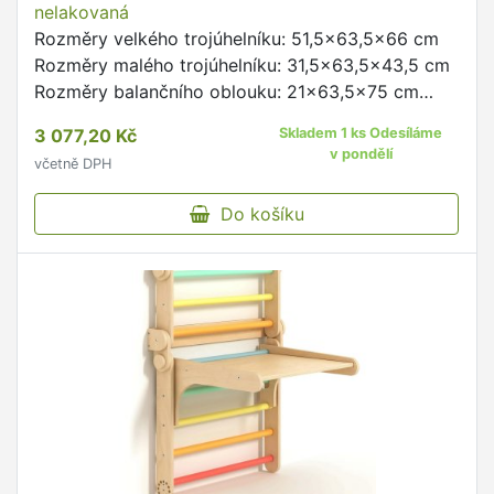
nelakovaná
Rozměry velkého trojúhelníku: 51,5x63,5x66 cm
Rozměry malého trojúhelníku: 31,5x63,5x43,5 cm
Rozměry balančního oblouku: 21x63,5x75 cm
Tloušťka desky: 8 cm Věk: 1+ Materiál: dřevo
3 077,20 Kč
Skladem 1 ks Odesíláme
Nosnost: 80 kg Vyrobeno …
v pondělí
včetně DPH
Do košíku