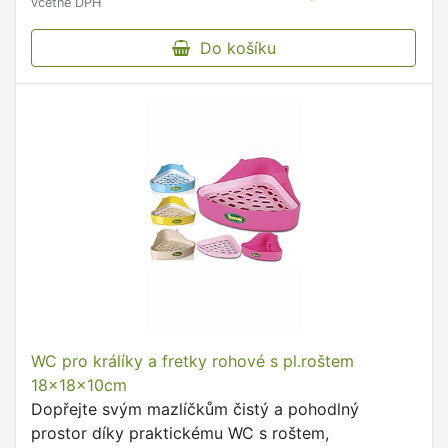
včetně DPH
Do košíku
WC pro králíky a fretky rohové s pl.roštem
18x18x10cm
Dopřejte svým mazlíčkům čistý a pohodlný
prostor díky praktickému WC s roštem,