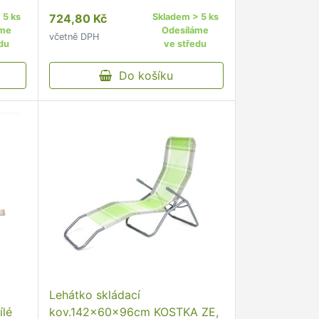
zelená, limetka Pohodlné
 5 ks
724,80 Kč
Skladem > 5 ks
pro
skládací lehátko je ideální pro
áme
Odesíláme
včetně DPH
ení
chvíle odpočinku při posezení
du
ve středu
na zahradě.
Do košíku
Lehátko skládací
ílé
kov.142x60x96cm KOSTKA ZE,