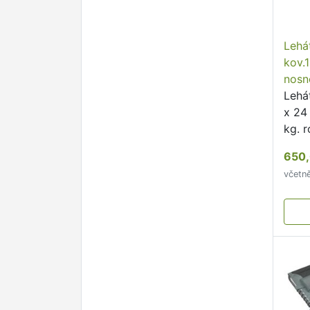
Lehá
kov.
nosn
Lehá
x 24
kg. 
mater
650,
modr
včetn
lehá
rela