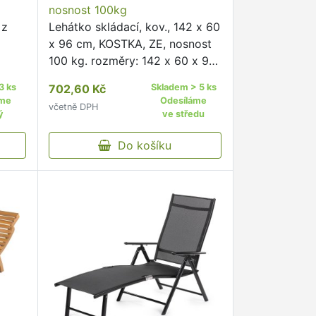
nosnost 100kg
 z
Lehátko skládací, kov., 142 x 60
x 96 cm, KOSTKA, ZE, nosnost
100 kg. rozměry: 142 x 60 x 96
cm materiál: kovová
3 ks
702,60 Kč
Skladem > 5 ks
konstrukce, textil, plastové
áme
Odesíláme
včetně DPH
doplňky barva: zelená dekor:
ý
ve středu
kostka. nosnost: 100 kg Plážové
…
Do košíku