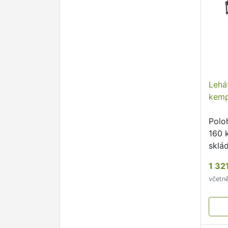
Lehá
kemp
Polo
160 
sklá
kons
1 32
včetn