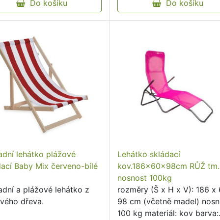
Do košíku
lehátko …
Do košíku
adní lehátko plážové
Lehátko skládací
dací Baby Mix červeno-bílé
kov.186x60x98cm RŮŽ tm.
nosnost 100kg
adní a plážové lehátko z
rozměry (Š x H x V): 186 x
vého dřeva.
98 cm (včetně madel) nosn
100 kg materiál: kov barva: