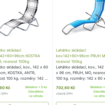
tko skládací
Lehátko skládací
142x60x96cm KOSTKA
kov.142x60x96cm PRUH M
, nosnost 100kg
nosnost 100kg
ko skládací, kov., 142 x 60
Lehátko skládací, kov., 142
 cm, KOSTKA, ANTR,
x 96 cm, PRUH, MO, nosno
ost 100 kg. rozměry: 142 x
100 kg. rozměry: 142 x 60 
 96 cm materiál: kovová
cm materiál: kovová
60 Kč
Skladem > 5 ks
702,60 Kč
Skladem >
rukce, textil, plastové
konstrukce, textil, plastové
Odesíláme
Odesíl
ě DPH
včetně DPH
ňky barva: antracitová
doplňky barva: modrá deko
ve středu
ve stře
r: kostka. nosnost: 100 …
pruhy nosnost: 100 kg Plá