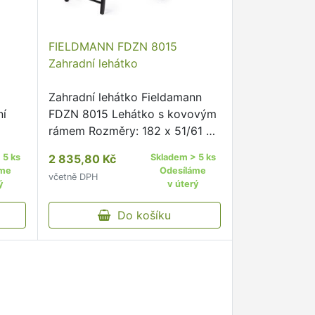
FIELDMANN FDZN 8015
Zahradní lehátko
Zahradní lehátko Fieldamann
ní
FDZN 8015 Lehátko s kovovým
rámem Rozměry: 182 x 51/61 x
st
31/95 cm Materiál: ocel / textil
 5 ks
2 835,80 Kč
Skladem > 5 ks
ů
Maximální nosnost: 120 kg
áme
Odesíláme
včetně DPH
ní
Provedení: s područkami
ý
v úterý
Možnost naklápění: sklopné
opěradlo …
Do košíku