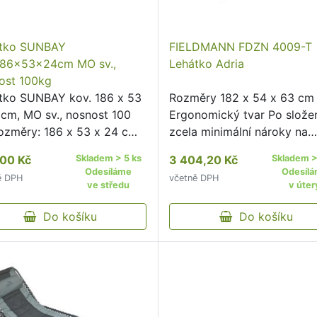
tko SUNBAY
FIELDMANN FDZN 4009-T
186x53x24cm MO sv.,
Lehátko Adria
ost 100kg
tko SUNBAY kov. 186 x 53
Rozměry 182 x 54 x 63 cm
 cm, MO sv., nosnost 100
Ergonomický tvar Po slože
rozměry: 186 x 53 x 24 cm
zcela minimální nároky na
iál: kov barva: světle
skladovací prostory Možno
00 Kč
Skladem > 5 ks
3 404,20 Kč
Skladem >
á nosnost: 100 kg Plážové
dokoupení stylových potah
Odesíláme
Odesíl
ě DPH
včetně DPH
tko SUNBAY je vhodné pro
Vhodné pro venkovní i vnitř
ve středu
v úter
xaci na zahradě, chatě …
použití Vyrobeno ze dřeva
Do košíku
tropické …
Do košíku