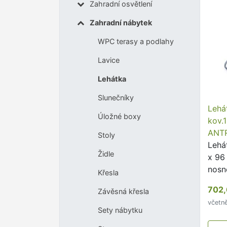
Zahradní osvětlení
Zahradní nábytek
WPC terasy a podlahy
Lavice
Lehátka
Slunečníky
Lehá
Úložné boxy
kov.
ANTR
Stoly
Lehát
Židle
x 96
nosn
Křesla
60 x
702,
Závěsná křesla
konst
včetn
dopl
Sety nábytku
deko