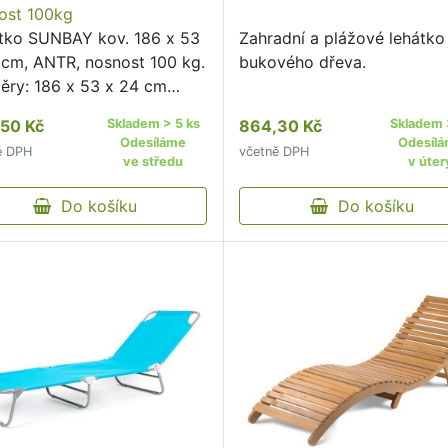
ost 100kg
tko SUNBAY kov. 186 x 53
Zahradní a plážové lehátko
 cm, ANTR, nosnost 100 kg.
bukového dřeva.
ěry: 186 x 53 x 24 cm
iál: kov barva: antracitová
50 Kč
Skladem > 5 ks
864,30 Kč
Skladem 
ost: 100 kg Plážové
Odesíláme
Odesíl
ě DPH
včetně DPH
tko SUNBAY je vhodné pro
ve středu
v úter
xaci na zahradě, chatě …
Do košíku
Do košíku