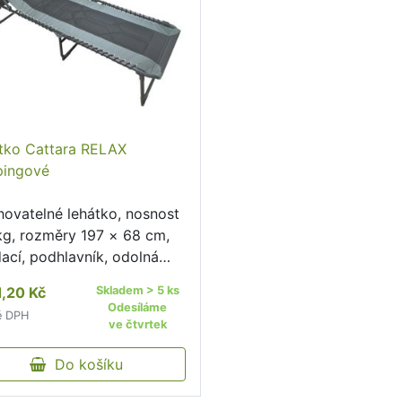
tko Cattara RELAX
ingové
hovatelné lehátko, nosnost
kg, rozměry 197 × 68 cm,
dací, podhlavník, odolná
trukce.
1,20 Kč
Skladem > 5 ks
Odesíláme
ě DPH
ve čtvrtek
Do košíku