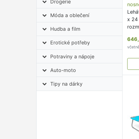
Drogerie
nosn
Lehá
Móda a oblečení
x 24
rozm
Hudba a film
mater
646,
nosn
Erotické potřeby
včetn
lehá
Potraviny a nápoje
rela
Auto-moto
Tipy na dárky