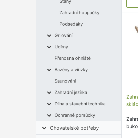
Stany
Zahradní houpačky
Podsedáky
Grilování
Udírny
Přenosná ohniště
Bazény a vířivky
Saunování
Zahradní jezírka
Zahr
sklá
Dílna a stavební technika
Ochranné pomůcky
Zahr
buko
Chovatelské potřeby