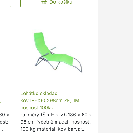
Do košíku
Lehátko skládací
,
kov.186x60x98cm ZE,LIM,
nosnost 100kg
 60 x
rozměry (Š x H x V): 186 x 60 x
ost:
98 cm (včetně madel) nosnost:
100 kg materiál: kov barva: