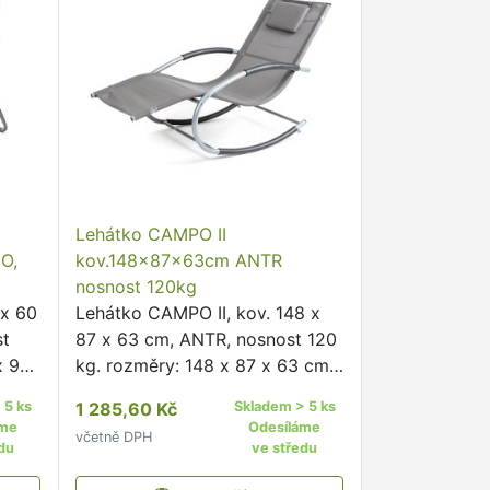
Lehátko CAMPO II
O,
kov.148x87x63cm ANTR
nosnost 120kg
 x 60
Lehátko CAMPO II, kov. 148 x
st
87 x 63 cm, ANTR, nosnost 120
x 96
kg. rozměry: 148 x 87 x 63 cm
materiál: ocelová konstrukce,
 5 ks
1 285,60 Kč
Skladem > 5 ks
textilen barva: stříborná
áme
Odesíláme
včetně DPH
r:
konstrukce, antracitový textilen
du
ve středu
žové
nosnost: 120 kg Plážové …