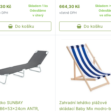
tmavě růžová Pohodlné
30 Kč
Skladem 1 ks
664,30 Kč
Skladem >
skládací lehátko je ideální 
Odesíláme
Odesíl
ě DPH
včetně DPH
chvíle odpočinku při posez
v úterý
ve stře
na zahradě.
Do košíku
Do košíku
tko SUNBAY
Zahradní lehátko plážové
186x53x24cm ANTR,
skládací Baby Mix modro-b