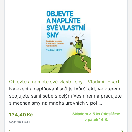
Objevte a naplňte své vlastní sny - Vladimír Ekart
Nalezení a naplňování snů je tvůrčí akt, ve kterém
spojujete sami sebe s celým Vesmírem a pracujete
s mechanismy na mnoha úrovních v poli
myšlenkové podstaty, jemně-hmotné a hmotné
134,40 Kč
Skladem > 5 ks Odesíláme
energie.
v pátek 14.8.
včetně DPH