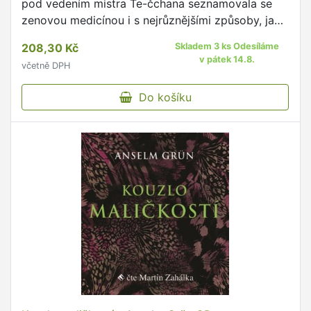
pod vedením mistra Te-čchana seznamovala se
zenovou medicínou i s nejrůznějšími způsoby, jak
si udržet dobré zdraví.
208,30 Kč
Skladem 3 ks Odesíláme
v pátek 14.8.
včetně DPH
Do košíku