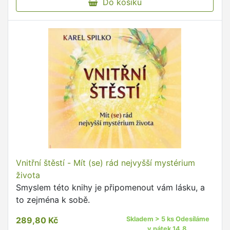
Do košíku
Vnitřní štěstí - Mít (se) rád nejvyšší mystérium
života
Smyslem této knihy je připomenout vám lásku, a
to zejména k sobě.
289,80 Kč
Skladem > 5 ks Odesíláme
v pátek 14.8.