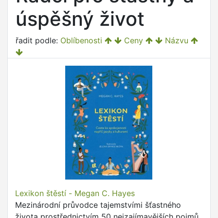
úspěšný život
řadit podle:
Oblíbenosti
Ceny
Názvu
Lexikon štěstí - Megan C. Hayes
Mezinárodní průvodce tajemstvími šťastného
života prostřednictvím 50 nejzajímavějších pojmů