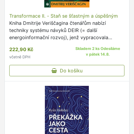
Transformace II. - Staň se šťastným a úspěšným
Kniha Dmitrije Veriščagina čtenářům nabízí
techniky systému návyků DEIR (= další
energoinformační rozvoj), jenž vypracovala
skupina ruských vědců v bývalém Sovětském
222,90 Kč
Skladem 2 ks Odesíláme
svazu.
v pátek 14.8.
včetně DPH
Do košíku