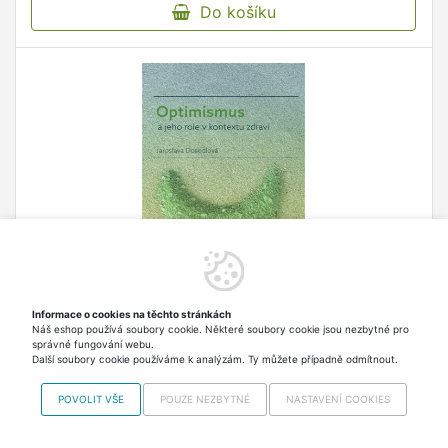
Do košíku
Informace o cookies na těchto stránkách
Optimismus a jeho role v kontextu zdraví -
Náš eshop používá soubory cookie. Některé soubory cookie jsou nezbytné pro
správné fungování webu.
Jaroslava Dosedlová
Další soubory cookie používáme k analýzám. Ty můžete případně odmítnout.
Monografie představuje současné psychologické
konstrukty optimismu/pesimismu a jejich roli v
POVOLIT VŠE
POUZE NEZBYTNÉ
NASTAVENÍ COOKIES
kontextu zdraví a chování, které se zdravím
souvisí.