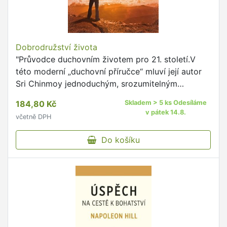
Dobrodružství života
"Průvodce duchovním životem pro 21. století.V
této moderní „duchovní příručce“ mluví její autor
Sri Chinmoy jednoduchým, srozumitelným
jazykem o umění duchovního života uprostřed
184,80 Kč
Skladem > 5 ks Odesíláme
dnešní …
v pátek 14.8.
včetně DPH
Do košíku