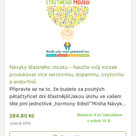
Návyky šťastného mozku – Naučte svůj mozek
produkovat více serotoninu, dopaminu, oxytocinu
a endorfinů
Připravte se na to, že budete za pouhých
pětačtyřicet dní šťastnější!Jakou úlohu ve vašem
těle plní jednotlivé „hormony štěstí“?Kniha Návyky
šťastného mozku vám poradí, jak
284,80 Kč
Skladem 4 ks Odesíláme
„přeprogramovat“ svůj mozek …
v pátek 14.8.
včetně DPH