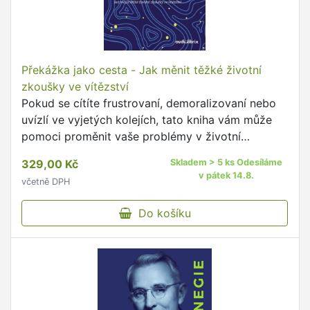
Překážka jako cesta - Jak měnit těžké životní
zkoušky ve vítězství
Pokud se cítíte frustrovaní, demoralizovaní nebo
uvízlí ve vyjetých kolejích, tato kniha vám může
pomoci proměnit vaše problémy v životní
příležitosti.RYAN HOLIDAY čerpá ze stoické
329,00 Kč
Skladem > 5 ks Odesíláme
filosofie a ukazuje …
v pátek 14.8.
včetně DPH
Do košíku