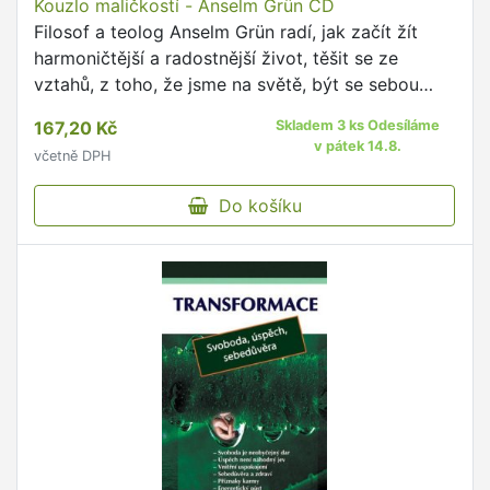
Kouzlo maličkostí - Anselm Grün CD
Filosof a teolog Anselm Grün radí, jak začít žít
harmoničtější a radostnější život, těšit se ze
vztahů, z toho, že jsme na světě, být se sebou
spokojeni a zároveň být přínosem pro svoje bližní,
167,20 Kč
Skladem 3 ks Odesíláme
jak objevit …
v pátek 14.8.
včetně DPH
Do košíku