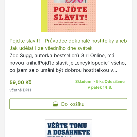
Pojďte slavit! - Průvodce dokonalé hostitelky aneb
Jak udělat i ze všedního dne svátek
Zoe Sugg, autorka bestsellerů Girl Online, má
novou knihu!Pojďte slavit je „encyklopedie“ všeho,
co jsem se o umění být dobrou hostitelkou v
průběhu let naučila a co mám tisíckrát vyzkoušené
59,00 Kč
Skladem > 5 ks Odesíláme
i v praxi.Rady, …
v pátek 14.8.
včetně DPH
Do košíku