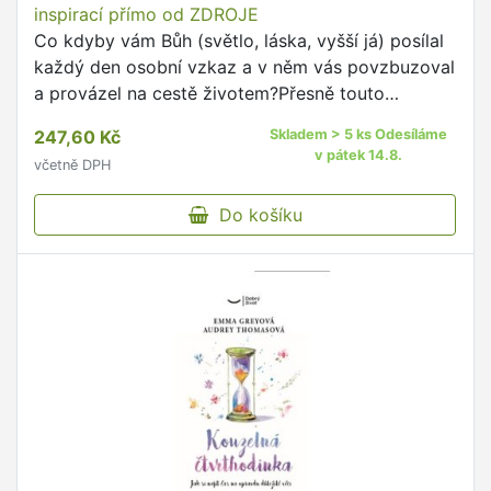
inspirací přímo od ZDROJE
Co kdyby vám Bůh (světlo, láska, vyšší já) posílal
každý den osobní vzkaz a v něm vás povzbuzoval
a provázel na cestě životem?Přesně touto
otázkou se zabýval Will Bowen, autor bestselleru
247,60 Kč
Skladem > 5 ks Odesíláme
Svět bez stížností, …
v pátek 14.8.
včetně DPH
Do košíku