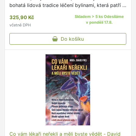
bohatá lidová tradice léčení bylinami, která patří k
vůbec nejpropracovanějším na světě.
325,90 Kč
Skladem > 5 ks Odesíláme
v pondělí 17.8.
včetně DPH
Do košíku
Co vám lékaři neřekli a měli byste vědět - David