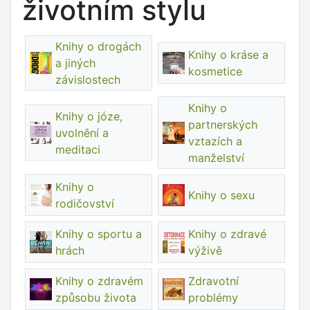
životním stylu
Knihy o drogách
Knihy o kráse a
a jiných
kosmetice
závislostech
Knihy o
Knihy o józe,
partnerských
uvolnění a
vztazích a
meditaci
manželství
Knihy o
Knihy o sexu
rodičovství
Knihy o sportu a
Knihy o zdravé
hrách
výživě
Knihy o zdravém
Zdravotní
způsobu života
problémy