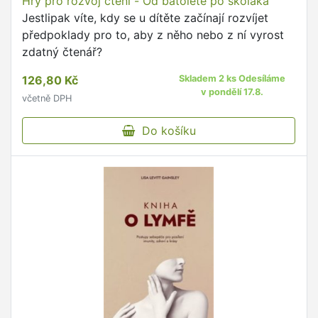
Hry pro rozvoj čtení - Od batolete po školáka
Jestlipak víte, kdy se u dítěte začínají rozvíjet
předpoklady pro to, aby z něho nebo z ní vyrost
zdatný čtenář?
126,80 Kč
Skladem 2 ks Odesíláme
v pondělí 17.8.
včetně DPH
Do košíku