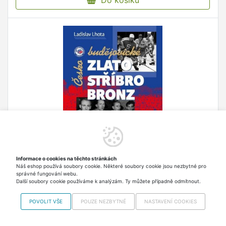
Českobudějovické zlato, stříbro, bronz
Informace o cookies na těchto stránkách
Náš eshop používá soubory cookie. Některé soubory cookie jsou nezbytné pro
Zbrusu nová knížka o českobudějovickém hokeji,
správné fungování webu.
která přináší zajímavé informace a ucelenější
Další soubory cookie používáme k analýzám. Ty můžete případně odmítnout.
pohled na jihočeskou hokejovou baštu.
POVOLIT VŠE
POUZE NEZBYTNÉ
NASTAVENÍ COOKIES
287,60 Kč
Skladem > 5 ks Odesíláme
v pondělí 17.8.