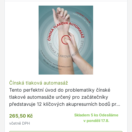
Čínská tlaková automasáž
Tento perfektní úvod do problematiky čínské
tlakové automasáže určený pro začátečníky
představuje 12 klíčových akupresurních bodů pro
léčení běžných neduhů a zdravotních potíží podle
265,50 Kč
Skladem 5 ks Odesíláme
principů čínské …
v pondělí 17.8.
včetně DPH