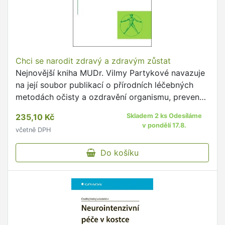
Chci se narodit zdravý a zdravým zůstat
Nejnovější kniha MUDr. Vilmy Partykové navazuje
na její soubor publikací o přírodních léčebných
metodách očisty a ozdravění organismu, prevence
a léčby nemocí, s využitím urinoterapie, hladovění
235,10 Kč
Skladem 2 ks Odesíláme
a vhodné …
v pondělí 17.8.
včetně DPH
Do košíku