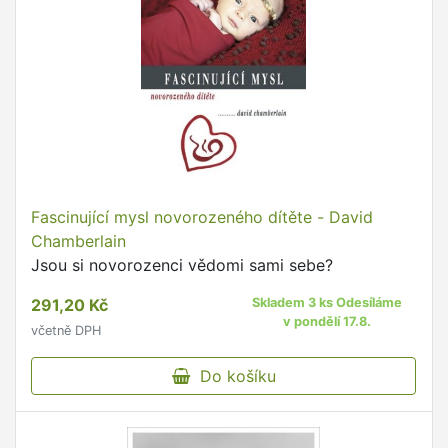
Fascinující mysl novorozeného dítěte - David
Chamberlain
Jsou si novorozenci vědomi sami sebe?
291,20 Kč
Skladem 3 ks Odesíláme
v pondělí 17.8.
včetně DPH
Do košíku