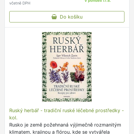
v pondělí 17.8.
včetně DPH
Do košíku
Ruský herbář - tradiční ruské léčebné prostředky -
kol.
Rusko je země požehnaná výjimečně rozmanitým
klimatem, krajinou a flórou, kde se vytvářela