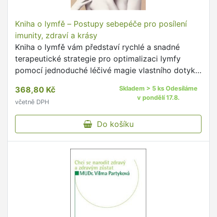
Kniha o lymfě – Postupy sebepéče pro posílení
imunity, zdraví a krásy
Kniha o lymfě vám představí rychlé a snadné
terapeutické strategie pro optimalizaci lymfy
pomocí jednoduché léčivé magie vlastního dotyku.
***** Zjistěte, jak si díky lymfodrenáži celkově
368,80 Kč
Skladem > 5 ks Odesíláme
zlepšit zdraví …
v pondělí 17.8.
včetně DPH
Do košíku