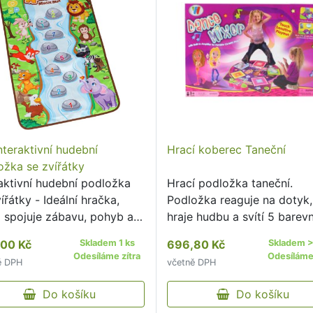
nteraktivní hudební
Hrací koberec Taneční
ožka se zvířátky
raktivní hudební podložka
Hrací podložka taneční.
ířátky - Ideální hračka,
Podložka reaguje na dotyk,
á spojuje zábavu, pohyb a
hraje hudbu a svítí 5 barev
í – podporuje rozvoj dítěte
světel, které také vydávájí
00 Kč
Skladem 1 ks
696,80 Kč
Skladem >
rvních krůčků až po první
speciální zvukové efekty.
Odesíláme zítra
Odesíláme 
ě DPH
včetně DPH
bní pokusy.
Do košíku
Do košíku