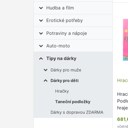
Hudba a film
Erotické potřeby
Potraviny a nápoje
Auto-moto
Tipy na dárky
Dárky pro muže
Hrac
Dárky pro děti
Hračky
Hrac
Podl
Taneční podložky
hraj
Dárky s dopravou ZDARMA
světe
681,
spec
včetn