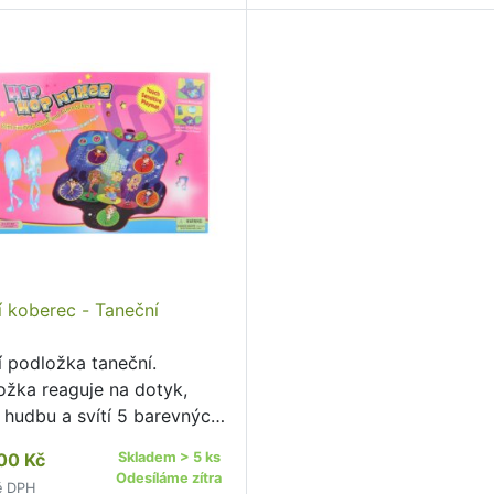
í koberec - Taneční
í podložka taneční.
ožka reaguje na dotyk,
e hudbu a svítí 5 barevných
l, které také vydávájí
00 Kč
Skladem > 5 ks
iální zvukové efekty.
Odesíláme zítra
ě DPH