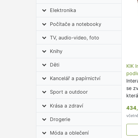
Elektronika
Počítače a notebooky
TV, audio-video, foto
Knihy
Děti
KIK I
podl
Kancelář a papírnictví
Inte
se zv
Sport a outdoor
kter
učen
Krása a zdraví
434,
od p
včetn
hude
Drogerie
Móda a oblečení