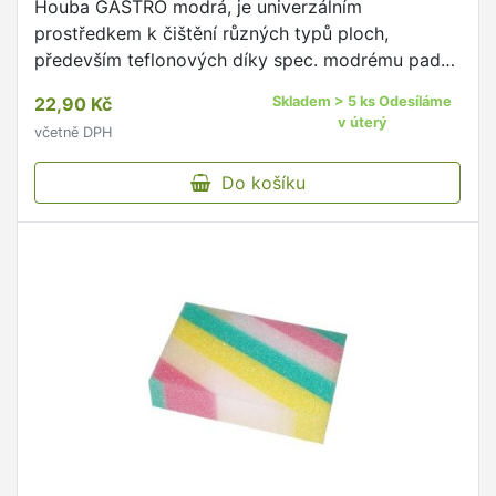
Houba GASTRO modrá, je univerzálním
prostředkem k čištění různých typů ploch,
především teflonových díky spec. modrému padu
Je ideální na čištění větších objektů díky svým
22,90 Kč
Skladem > 5 ks Odesíláme
rozměrům Tvar přizpůsoben k …
v úterý
včetně DPH
Do košíku