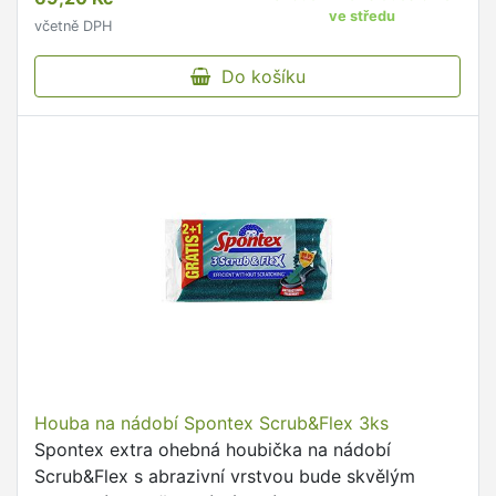
nádobí s …
ve středu
včetně DPH
Do košíku
Houba na nádobí Spontex Scrub&Flex 3ks
Spontex extra ohebná houbička na nádobí
Scrub&Flex s abrazivní vrstvou bude skvělým