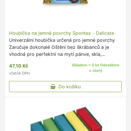
Houbička na jemné povrchy Spontex - Delicate
Univerzální houbička určená pro jemné povrchy
Zaručuje dokonalé čištění bez škrábanců a je
vhodná pro perfektní na mytí pánve, skla,
porcelánu a nerezové oceli Houbičky jsou měkké
47,10 Kč
Skladem > 5 ks Odesíláme
a jemné, ale přitom …
v úterý
včetně DPH
Do košíku