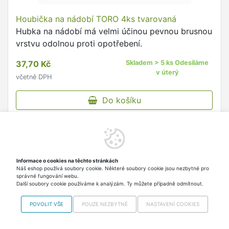
Houbička na nádobí TORO 4ks tvarovaná
Hubka na nádobí má velmi účinou pevnou brusnou
vrstvu odolnou proti opotřebení.
37,70 Kč
Skladem > 5 ks Odesíláme
v úterý
včetně DPH
Do košíku
Informace o cookies na těchto stránkách
Náš eshop používá soubory cookie. Některé soubory cookie jsou nezbytné pro
správné fungování webu.
Další soubory cookie používáme k analýzám. Ty můžete případně odmítnout.
POVOLIT VŠE
POUZE NEZBYTNÉ
NASTAVENÍ COOKIES