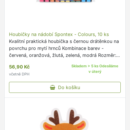
Houbičky na nádobí Spontex - Colours, 10 ks
Kvalitní praktická houbička s černou drátěnkou na
povrchu pro mytí hrnců Kombinace barev -
červená, oranžová, žlutá, zelená, modrá Rozměr:
8,6 x 5,5 x 2,8 cm
56,90 Kč
Skladem > 5 ks Odesíláme
v úterý
včetně DPH
Do košíku