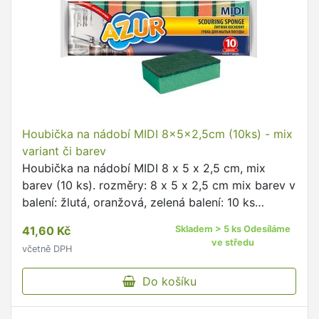
Houbička na nádobí MIDI 8x5x2,5cm (10ks) - mix
variant či barev
Houbička na nádobí MIDI 8 x 5 x 2,5 cm, mix
barev (10 ks). rozměry: 8 x 5 x 2,5 cm mix barev v
balení: žlutá, oranžová, zelená balení: 10 ks
Houbička na nádobí MIDI - jedna strana houbičky
41,60 Kč
Skladem > 5 ks Odesíláme
z měkké pěny …
ve středu
včetně DPH
Do košíku