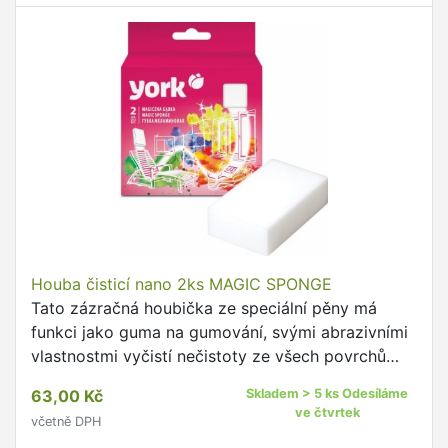
Houba čisticí nano 2ks MAGIC SPONGE
Tato zázračná houbička ze speciální pěny má
funkci jako guma na gumování, svými abrazivními
vlastnostmi vyčistí nečistoty ze všech povrchů
během několika tahů bez použití chemie.
63,00 Kč
Skladem > 5 ks Odesíláme
ve čtvrtek
včetně DPH