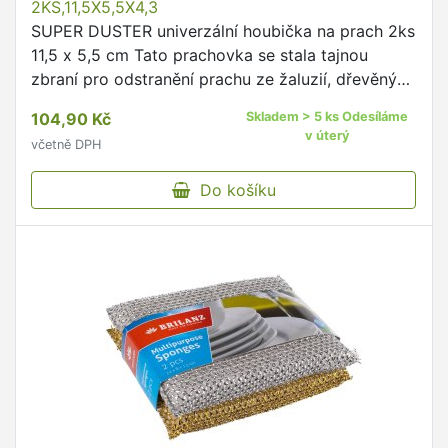
2KS,11,5X5,5X4,3
SUPER DUSTER univerzální houbička na prach 2ks
11,5 x 5,5 cm Tato prachovka se stala tajnou
zbraní pro odstranění prachu ze žaluzií, dřevěných
rolet, ventilačních otvorů, radiátorů, lišt, zrcadel a
104,90 Kč
Skladem > 5 ks Odesíláme
…
v úterý
včetně DPH
Do košíku