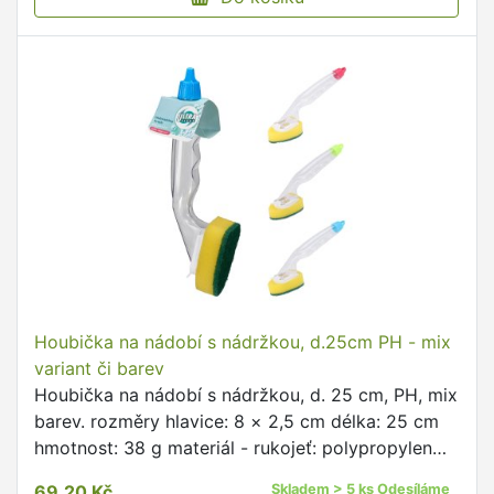
Houbička na nádobí s nádržkou, d.25cm PH - mix
variant či barev
Houbička na nádobí s nádržkou, d. 25 cm, PH, mix
barev. rozměry hlavice: 8 × 2,5 cm délka: 25 cm
hmotnost: 38 g materiál - rukojeť: polypropylen
mix barev: modrá, zelená, červená Houbička na
69,20 Kč
Skladem > 5 ks Odesíláme