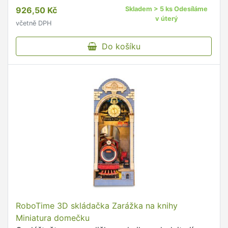
zmenšených modelů místností, pokojů, domů,
926,50 Kč
Skladem > 5 ks Odesíláme
uliček i zahrádek.
v úterý
včetně DPH
Do košíku
RoboTime 3D skládačka Zarážka na knihy
Miniatura domečku