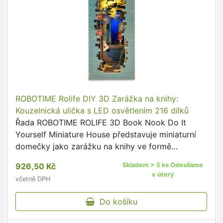
ROBOTIME Rolife DIY 3D Zarážka na knihy:
Kouzelnická ulička s LED osvětlením 216 dílků
Řada ROBOTIME ROLIFE 3D Book Nook Do It
Yourself Miniature House představuje miniaturní
domečky jako zarážku na knihy ve formě
zmenšených modelů místností, pokojů, domů,
926,50 Kč
Skladem > 5 ks Odesíláme
uliček i zahrádek.
v úterý
včetně DPH
Do košíku