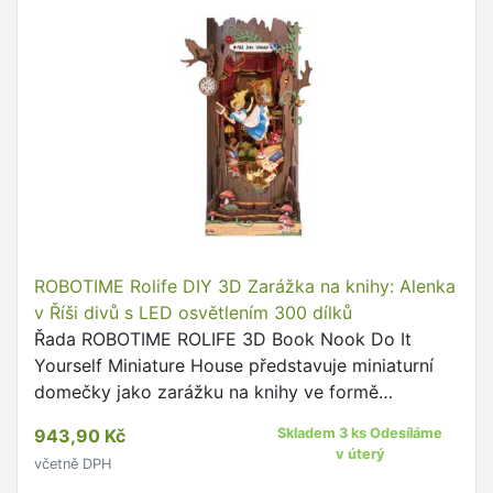
ROBOTIME Rolife DIY 3D Zarážka na knihy: Alenka
v Říši divů s LED osvětlením 300 dílků
Řada ROBOTIME ROLIFE 3D Book Nook Do It
Yourself Miniature House představuje miniaturní
domečky jako zarážku na knihy ve formě
zmenšených modelů místností, pokojů, domů,
943,90 Kč
Skladem 3 ks Odesíláme
uliček i zahrádek.
v úterý
včetně DPH