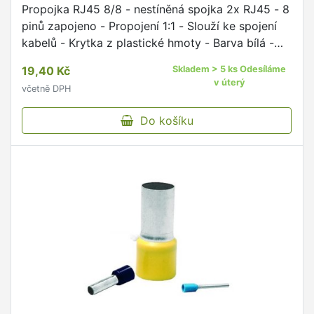
Propojka RJ45 8/8 - nestíněná spojka 2x RJ45 - 8
pinů zapojeno - Propojení 1:1 - Slouží ke spojení
kabelů - Krytka z plastické hmoty - Barva bílá -
Balení v sáčku s popisem a EAN kódem - Pracovní
19,40 Kč
Skladem > 5 ks Odesíláme
teplota: …
v úterý
včetně DPH
Do košíku