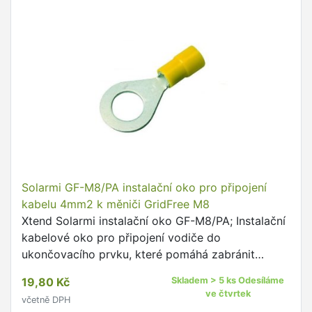
Solarmi GF-M8/PA instalační oko pro připojení
kabelu 4mm2 k měniči GridFree M8
Xtend Solarmi instalační oko GF-M8/PA; Instalační
kabelové oko pro připojení vodiče do
ukončovacího prvku, které pomáhá zabránit
nežádoucímu zkroucení a poškození jednotlivých
19,80 Kč
Skladem > 5 ks Odesíláme
žil kabelu. pro připojení …
ve čtvrtek
včetně DPH