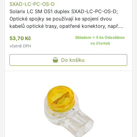
SXAD-LC-PC-OS-D
Solarix LC SM OS1 duplex SXAD-LC-PC-OS-D;
Optické spojky se používají ke spojení dvou
kabelů optické trasy, opatřené konektory, např.
propojení optického pigtailu s optickým patch
53,70 Kč
Skladem > 5 ks Odesíláme
kabelem.
ve čtvrtek
včetně DPH
Do košíku