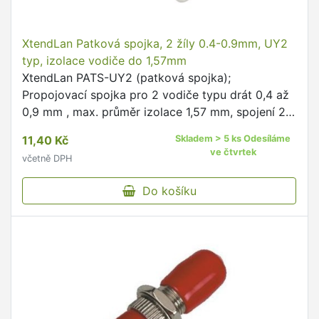
XtendLan Patková spojka, 2 žíly 0.4-0.9mm, UY2
typ, izolace vodiče do 1,57mm
XtendLan PATS-UY2 (patková spojka);
Propojovací spojka pro 2 vodiče typu drát 0,4 až
0,9 mm , max. průměr izolace 1,57 mm, spojení 2
vodičů, spojení stlačením konektoru kleštěmi.
11,40 Kč
Skladem > 5 ks Odesíláme
ve čtvrtek
včetně DPH
Do košíku