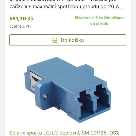
zařízení s maximální spotřebou proudu do 20 A
Skládá se z: - 5 m / 6 mm2, červený-
581,30 Kč
Skladem > 5 ks Odesíláme
transparentní, vysoce …
ve středu
včetně DPH
Do košíku
Solarix spojka LC/LC duplexní, SM 09/125, OS1,