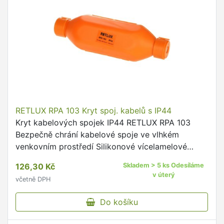
RETLUX RPA 103 Kryt spoj. kabelů s IP44
Kryt kabelových spojek IP44 RETLUX RPA 103
Bezpečně chrání kabelové spoje ve vlhkém
venkovním prostředí Silikonové vícelamelové
průchodky pro stoprocentní těsnost 100% ochrana
126,30 Kč
Skladem > 5 ks Odesíláme
proti vodě i vlhkosti Velmi …
v úterý
včetně DPH
Do košíku