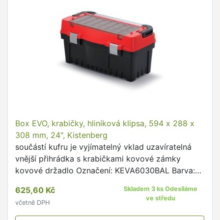
Box EVO, krabičky, hliníková klipsa, 594 x 288 x
308 mm, 24", Kistenberg
součástí kufru je vyjímatelný vklad uzavíratelná
vnější přihrádka s krabičkami kovové zámky
kovové držadlo Označení: KEVA6030BAL Barva:
Černá/červená Kód barvy: 3020 Délka: 59,4 cm
625,60 Kč
Skladem 3 ks Odesíláme
Šířka: 28,8 cm Výška: …
ve středu
včetně DPH