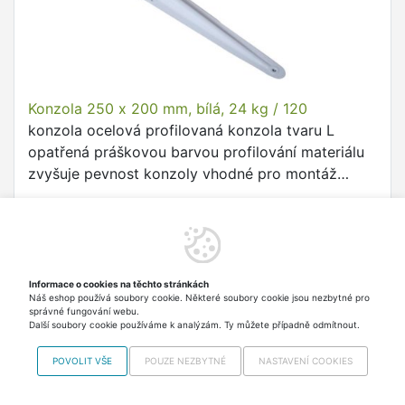
Konzola 250 x 200 mm, bílá, 24 kg / 120
konzola ocelová profilovaná konzola tvaru L
opatřená práškovou barvou profilování materiálu
zvyšuje pevnost konzoly vhodné pro montáž
polic, zpevnění rohů např. skříní apod.
46,60 Kč
Skladem > 5 ks Odesíláme
ve středu
včetně DPH
Do košíku
Informace o cookies na těchto stránkách
Náš eshop používá soubory cookie. Některé soubory cookie jsou nezbytné pro
správné fungování webu.
Další soubory cookie používáme k analýzám. Ty můžete případně odmítnout.
POVOLIT VŠE
POUZE NEZBYTNÉ
NASTAVENÍ COOKIES