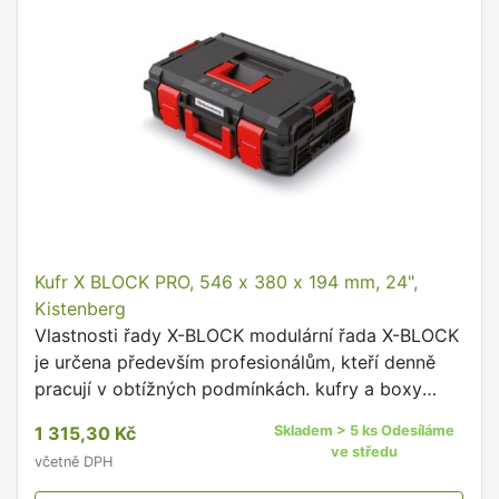
Kufr X BLOCK PRO, 546 x 380 x 194 mm, 24",
Kistenberg
Vlastnosti řady X-BLOCK modulární řada X-BLOCK
je určena především profesionálům, kteří denně
pracují v obtížných podmínkách. kufry a boxy
řady X-BLOCK jsou modulární a lze je k sobě
1 315,30 Kč
Skladem > 5 ks Odesíláme
připojovat pomocí …
ve středu
včetně DPH