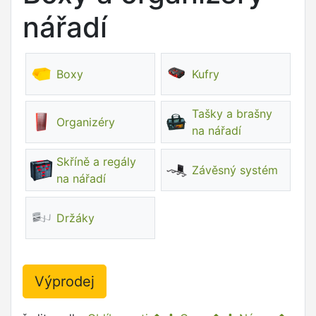
nářadí
Boxy
Kufry
Tašky a brašny
Organizéry
na nářadí
Skříně a regály
Závěsný systém
na nářadí
Držáky
Výprodej