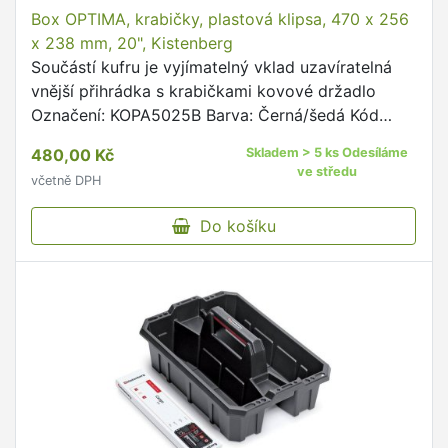
Box OPTIMA, krabičky, plastová klipsa, 470 x 256
x 238 mm, 20", Kistenberg
Součástí kufru je vyjímatelný vklad uzavíratelná
vnější přihrádka s krabičkami kovové držadlo
Označení: KOPA5025B Barva: Černá/šedá Kód
barvy: 4C Délka: 47 cm Šířka: 25,6 cm Výška:
480,00 Kč
Skladem > 5 ks Odesíláme
23,8 cm Hmotnost: …
ve středu
včetně DPH
Do košíku