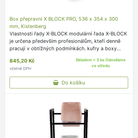
Box přepravní X BLOCK PRO, 536 x 354 x 300
mm, Kistenberg
Vlastnosti řady X-BLOCK modulární řada X-BLOCK
je určena především profesionálům, kteří denně
pracují v obtížných podmínkách. kufry a boxy
řady X-BLOCK jsou modulární a lze je k sobě
845,20 Kč
Skladem > 5 ks Odesíláme
připojovat pomocí …
ve středu
včetně DPH
Do košíku