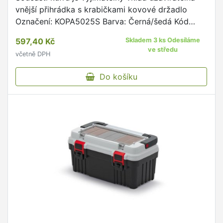
vnější přihrádka s krabičkami kovové držadlo
Označení: KOPA5025S Barva: Černá/šedá Kód
barvy: 4C Délka: 47 cm Šířka: 25,6 cm Výška:
597,40 Kč
Skladem 3 ks Odesíláme
23,8 cm Hmotnost: …
ve středu
včetně DPH
Do košíku