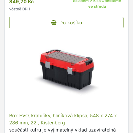
849,70 Kč
Skladem > 5 ks Odesíláme
vrchní části jsou …
ve středu
včetně DPH
Do košíku
Box EVO, krabičky, hliníková klipsa, 548 x 274 x
286 mm, 22", Kistenberg
součástí kufru je vyjímatelný vklad uzavíratelná