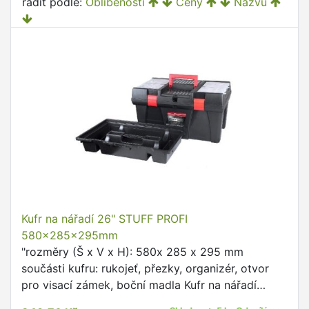
řadit podle:
Oblíbenosti
Ceny
Názvu
Kufr na nářadí 26" STUFF PROFI
580x285x295mm
"rozměry (Š x V x H): 580x 285 x 295 mm
součásti kufru: rukojeť, přezky, organizér, otvor
pro visací zámek, boční madla Kufr na nářadí
STUFF PROFI je vyrobený z kvalitního plastu, ve