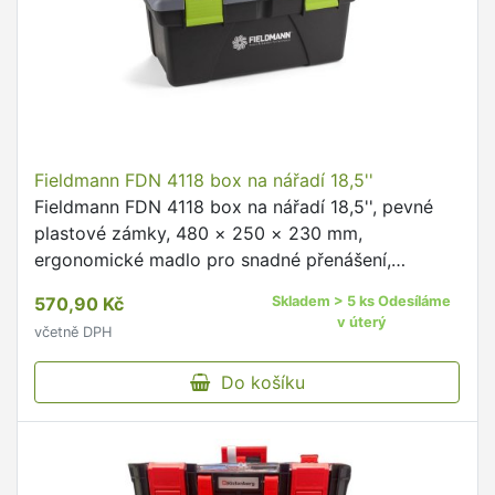
Fieldmann FDN 4118 box na nářadí 18,5''
Fieldmann FDN 4118 box na nářadí 18,5'', pevné
plastové zámky, 480 × 250 × 230 mm,
ergonomické madlo pro snadné přenášení,
průhledný organizer na bity, hmoždinky a vruty v
570,90 Kč
Skladem > 5 ks Odesíláme
horní části
v úterý
včetně DPH
Do košíku