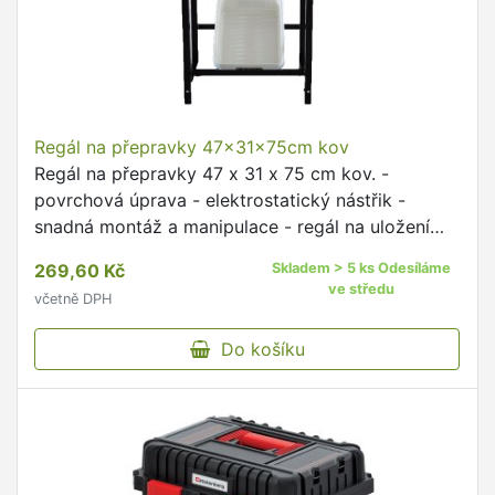
Regál na přepravky 47x31x75cm kov
Regál na přepravky 47 x 31 x 75 cm kov. -
povrchová úprava - elektrostatický nástřik -
snadná montáž a manipulace - regál na uložení
přepravek Ideální např. do komory na uložení
269,60 Kč
Skladem > 5 ks Odesíláme
ovoce a zeleniny nebo …
ve středu
včetně DPH
Do košíku