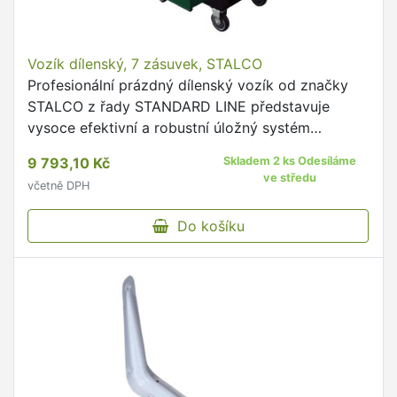
Vozík dílenský, 7 zásuvek, STALCO
Profesionální prázdný dílenský vozík od značky
STALCO z řady STANDARD LINE představuje
vysoce efektivní a robustní úložný systém
navržený pro přehlednou organizaci a bezpečné
9 793,10 Kč
Skladem 2 ks Odesíláme
uložení ručního nářadí.
ve středu
včetně DPH
Do košíku