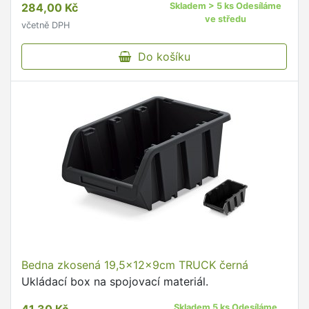
284,00 Kč
Skladem > 5 ks Odesíláme
domácnosti.
ve středu
včetně DPH
Do košíku
Bedna zkosená 19,5x12x9cm TRUCK černá
Ukládací box na spojovací materiál.
Skladem 5 ks Odesíláme