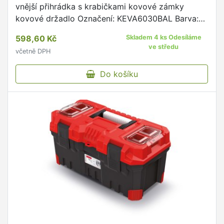
vnější přihrádka s krabičkami kovové zámky
kovové držadlo Označení: KEVA6030BAL Barva:
Černá/červená Kód barvy: 3020 Délka: 59,4 cm
598,60 Kč
Skladem 4 ks Odesíláme
Šířka: 28,8 cm Výška: …
ve středu
včetně DPH
Do košíku