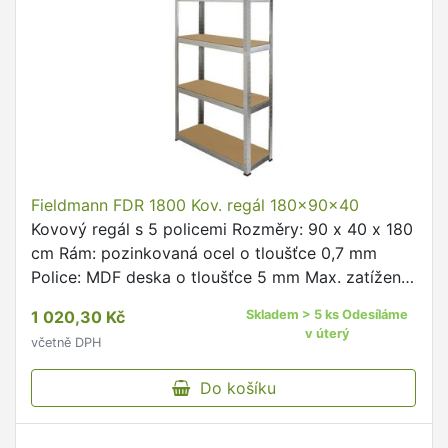
Fieldmann FDR 1800 Kov. regál 180x90x40
Kovový regál s 5 policemi Rozměry: 90 x 40 x 180
cm Rám: pozinkovaná ocel o tloušťce 0,7 mm
Police: MDF deska o tloušťce 5 mm Max. zatížení
každé police: 175 kg Výšku police lze nastavit
1 020,30 Kč
Skladem > 5 ks Odesíláme
podle svých …
v úterý
včetně DPH
Do košíku