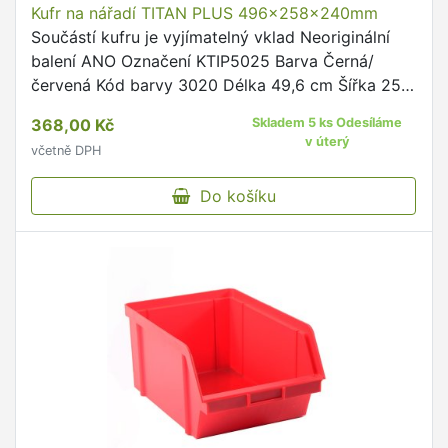
Kufr na nářadí TITAN PLUS 496x258x240mm
Součástí kufru je vyjímatelný vklad Neoriginální
balení ANO Označení KTIP5025 Barva Černá/
červená Kód barvy 3020 Délka 49,6 cm Šířka 25,8
cm Výška 24 cm Hmotnost 1972 g Objem 25 l
368,00 Kč
Skladem 5 ks Odesíláme
Materiál Plast Varianta …
v úterý
včetně DPH
Do košíku