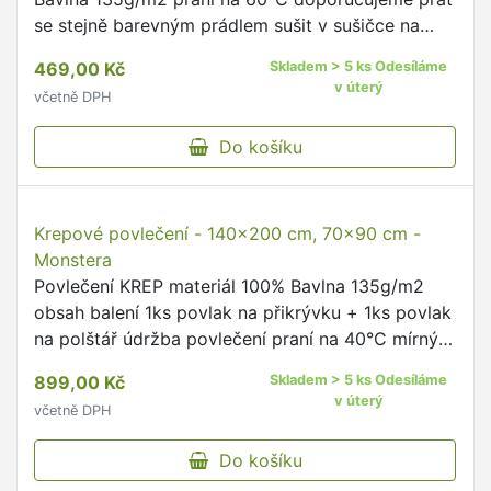
Polyester 180g/m2 praní na 60°C doporučujeme
prát se stejně barevným prádlem sušit v sušičce
se nedoporučuje žehlit se nedoporučuje na výšku
449,00 Kč
Skladem > 5 ks Odesíláme
matrace do 20cm …
v úterý
včetně DPH
Do košíku