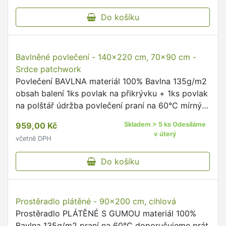
se nedoporučuje žehlit se nedoporučuje na výšku
549,00 Kč
Skladem > 5 ks Odesíláme
matrace do 20cm …
v úterý
včetně DPH
Do košíku
Prostěradlo froté - 100x200 cm, bordó
Prostěradlo FROTÉ materiál 82% Bavlna, 18%