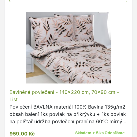
Bavlněné povlečení - 140x220 cm, 70x90 cm -
List
Povlečení BAVLNA materiál 100% Bavlna 135g/m2
obsah balení 1ks povlak na přikrývku + 1ks povlak
na polštář údržba povlečení praní na 60°C mírný
postup doporučujeme prát naruby se zapnutými
959,00 Kč
Skladem > 5 ks Odesíláme
uzávěry dodržujte …