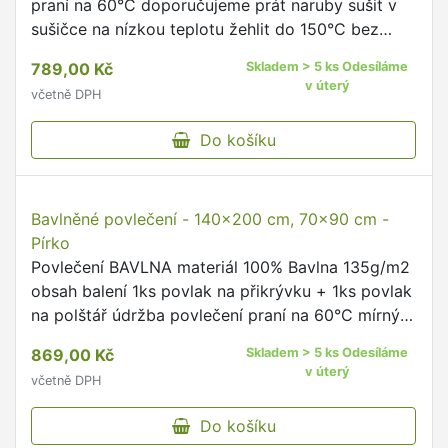
praní na 60°C doporučujeme prát naruby sušit v
sušičce na nízkou teplotu žehlit do 150°C bez
zapínání, s hotelovou kapsou Hotelová kapsa –
789,00 Kč
Skladem > 5 ks Odesíláme
praktičnost nade …
v úterý
včetně DPH
Do košíku
Bavlněné povlečení - 140x200 cm, 70x90 cm -