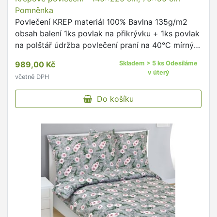
Pomněnka
Povlečení KREP materiál 100% Bavlna 135g/m2
obsah balení 1ks povlak na přikrývku + 1ks povlak
na polštář údržba povlečení praní na 40°C mírný
postup doporučujeme prát naruby se zapnutými
989,00 Kč
Skladem > 5 ks Odesíláme
uzávěry dodržujte …
v úterý
včetně DPH
Do košíku