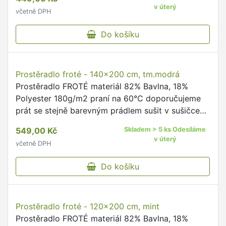
Prostěradlo froté - 140x200 cm, broskvová
Prostěradlo FROTÉ materiál 82% Bavlna, 18%
Polyester 180g/m2 praní na 60°C doporučujeme
prát se stejně barevným prádlem sušit v sušičce
se nedoporučuje žehlit se nedoporučuje na výšku
549,00 Kč
Skladem > 5 ks Odesíláme
matrace do 20cm …
v úterý
včetně DPH
Do košíku