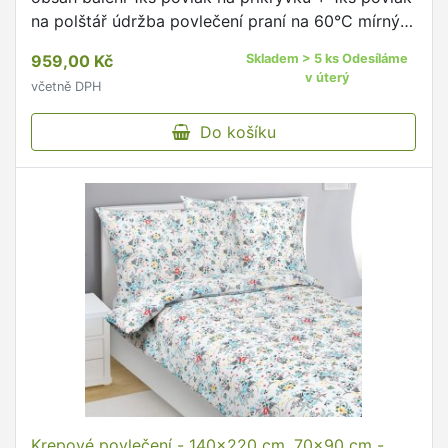
na polštář údržba povlečení praní na 60°C mírný
postup doporučujeme prát naruby se zapnutými
959,00 Kč
Skladem > 5 ks Odesíláme
uzávěry dodržujte …
v úterý
včetně DPH
Do košíku
Krepové povlečení - 140x220 cm, 70x90 cm -