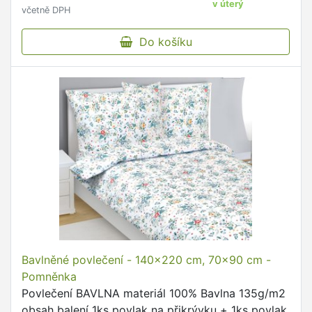
v úterý
včetně DPH
Do košíku
Bavlněné povlečení - 140x220 cm, 70x90 cm -
Pomněnka
Povlečení BAVLNA materiál 100% Bavlna 135g/m2
obsah balení 1ks povlak na přikrývku + 1ks povlak