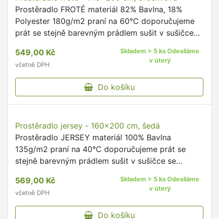
Bavlněné povlečení na dvoudeku - 180x200 cm,
2ks 70x90 cm - Zahrada
Povlečení BAVLNA materiál 100% Bavlna 135g/m2
obsah balení 1ks povlak na přikrývku + 2ks povlak
na polštář údržba povlečení praní na 60°C mírný
postup doporučujeme prát naruby se zapnutými
1 159,00 Kč
Skladem > 5 ks Odesíláme
uzávěry dodržujte …
v úterý
včetně DPH
Do košíku