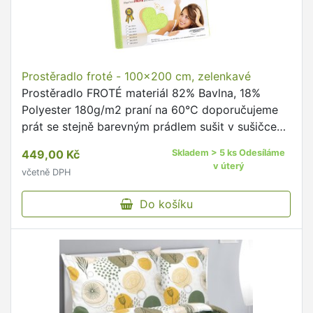
Prostěradlo froté - 100x200 cm, zelenkavé
Prostěradlo FROTÉ materiál 82% Bavlna, 18%
Polyester 180g/m2 praní na 60°C doporučujeme
prát se stejně barevným prádlem sušit v sušičce
se nedoporučuje žehlit se nedoporučuje na výšku
449,00 Kč
Skladem > 5 ks Odesíláme
matrace do 20cm …
v úterý
včetně DPH
Do košíku