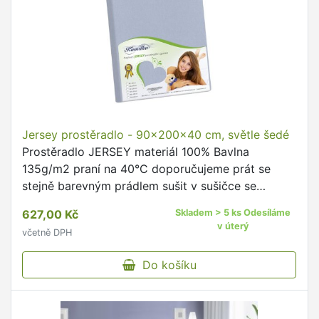
Jersey prostěradlo - 90x200x40 cm, světle šedé
Prostěradlo JERSEY materiál 100% Bavlna
135g/m2 praní na 40°C doporučujeme prát se
stejně barevným prádlem sušit v sušičce se
nedoporučuje žehlit se nedoporučuje na výšku
627,00 Kč
Skladem > 5 ks Odesíláme
matrace do 35cm Napínací jerseyová …
v úterý
včetně DPH
Do košíku