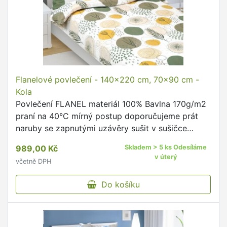
Flanelové povlečení - 140x220 cm, 70x90 cm -
Kola
Povlečení FLANEL materiál 100% Bavlna 170g/m2
praní na 40°C mírný postup doporučujeme prát
naruby se zapnutými uzávěry sušit v sušičce
šetrně na nízkou teplotu, při vyšší teplotě může
989,00 Kč
Skladem > 5 ks Odesíláme
dojít k vyblednutí …
v úterý
včetně DPH
Do košíku