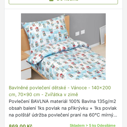
Bavlněné povlečení dětské - Vánoce - 140x200
cm, 70x90 cm - Zvířátka v zimě
Povlečení BAVLNA materiál 100% Bavlna 135g/m2
obsah balení 1ks povlak na přikrývku + 1ks povlak
na polštář údržba povlečení praní na 60°C mírný
postup doporučujeme prát naruby se zapnutými
869,00 Kč
Skladem > 5 ks Odesíláme