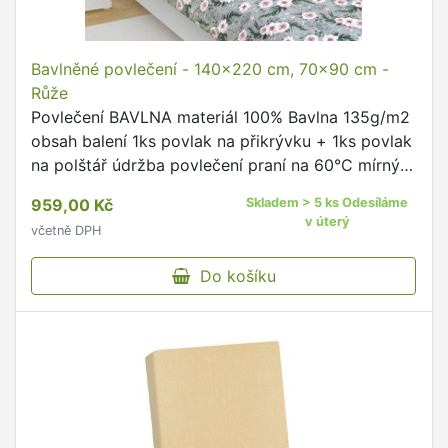
Bavlněné povlečení - 140x220 cm, 70x90 cm -
Růže
Povlečení BAVLNA materiál 100% Bavlna 135g/m2
obsah balení 1ks povlak na přikrývku + 1ks povlak
na polštář údržba povlečení praní na 60°C mírný
postup doporučujeme prát naruby se zapnutými
959,00 Kč
Skladem > 5 ks Odesíláme
uzávěry dodržujte …
v úterý
včetně DPH
Do košíku