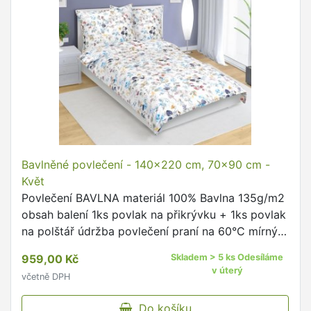
Bavlněné povlečení - 140x220 cm, 70x90 cm -
Květ
Povlečení BAVLNA materiál 100% Bavlna 135g/m2
obsah balení 1ks povlak na přikrývku + 1ks povlak
na polštář údržba povlečení praní na 60°C mírný
postup doporučujeme prát naruby se zapnutými
959,00 Kč
Skladem > 5 ks Odesíláme
uzávěry dodržujte …
v úterý
včetně DPH
Do košíku