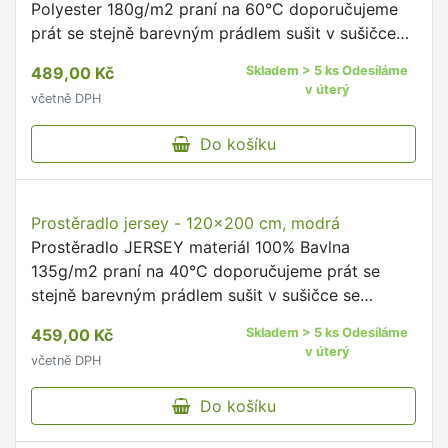
Prostěradlo jersey - 160x200 cm, šedá
Prostěradlo JERSEY materiál 100% Bavlna
135g/m2 praní na 40°C doporučujeme prát se
stejně barevným prádlem sušit v sušičce se
nedoporučuje žehlit se nedoporučuje na výšku
569,00 Kč
Skladem > 5 ks Odesíláme
matrace do 20cm Napínací jerseyová …
v úterý
včetně DPH