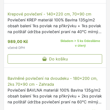
Pírko
Povlečení BAVLNA materiál 100% Bavlna 135g/m2
obsah balení 1ks povlak na přikrývku + 1ks povlak
na polštář údržba povlečení praní na 60°C mírný
postup doporučujeme prát naruby se zapnutými
869,00 Kč
Skladem > 5 ks Odesíláme
uzávěry dodržujte …
v úterý
včetně DPH
Do košíku