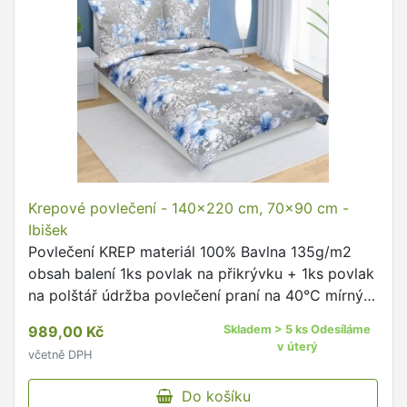
Krepové povlečení - 140x220 cm, 70x90 cm -
Ibišek
Povlečení KREP materiál 100% Bavlna 135g/m2
obsah balení 1ks povlak na přikrývku + 1ks povlak
na polštář údržba povlečení praní na 40°C mírný
postup doporučujeme prát naruby se zapnutými
989,00 Kč
Skladem > 5 ks Odesíláme
uzávěry dodržujte …
v úterý
včetně DPH
Do košíku