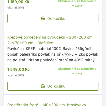
Krepové povlečení - 140x220 cm, 70x90 cm
Povlečení KREP materiál 100% Bavlna 135g/m2
obsah balení 1ks povlak na přikrývku + 1ks povlak
na polštář údržba povlečení praní na 40°C mírný
postup doporučujeme prát naruby se zapnutými
989,00 Kč
Skladem > 5 ks Odesíláme
uzávěry dodržujte …
v úterý
včetně DPH
Do košíku