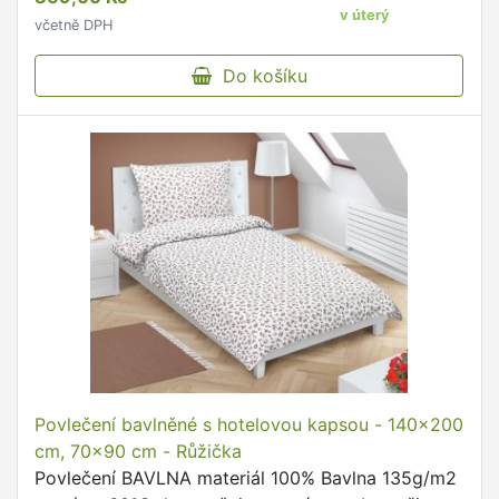
uzávěry dodržujte …
v úterý
včetně DPH
Do košíku
Povlečení bavlněné s hotelovou kapsou - 140x200
cm, 70x90 cm - Růžička
Povlečení BAVLNA materiál 100% Bavlna 135g/m2