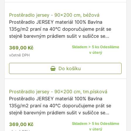
Prostěradlo froté - 140x200 cm, tm.modrá
Prostěradlo FROTÉ materiál 82% Bavlna, 18%
Polyester 180g/m2 praní na 60°C doporučujeme
prát se stejně barevným prádlem sušit v sušičce
se nedoporučuje žehlit se nedoporučuje na výšku
549,00 Kč
Skladem > 5 ks Odesíláme
matrace do 20cm …
v úterý
včetně DPH
Do košíku