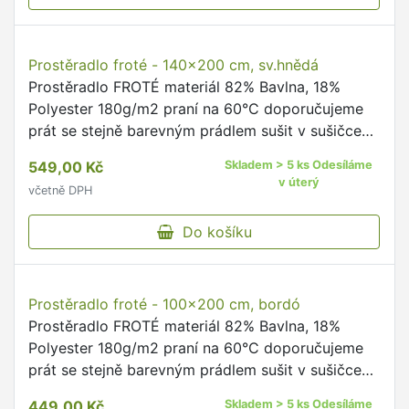
Krepové povlečení na dvoudeku - 200x200 cm,
2ks 70x90 cm - Dlaždice
Povlečení KREP materiál 100% Bavlna 135g/m2
obsah balení 1ks povlak na přikrývku + 2ks povlak
na polštář údržba povlečení praní na 40°C mírný
postup doporučujeme prát naruby se zapnutými
1 548,00 Kč
Skladem > 5 ks Odesíláme
uzávěry dodržujte …
v úterý
včetně DPH
Do košíku