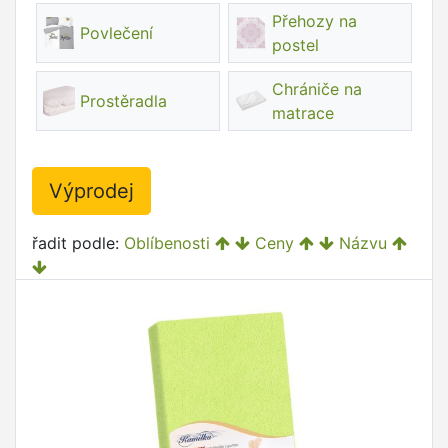
Přehozy na
Povlečení
postel
Chrániče na
Prostěradla
matrace
Výprodej
řadit podle:
Oblíbenosti
Ceny
Názvu