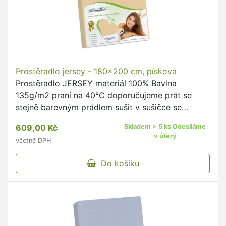
Prostěradlo jersey - 180x200 cm, písková
Prostěradlo JERSEY materiál 100% Bavlna
135g/m2 praní na 40°C doporučujeme prát se
stejně barevným prádlem sušit v sušičce se
nedoporučuje žehlit se nedoporučuje na výšku
609,00 Kč
Skladem > 5 ks Odesíláme
matrace do 20cm Napínací jerseyová …
v úterý
včetně DPH
Do košíku