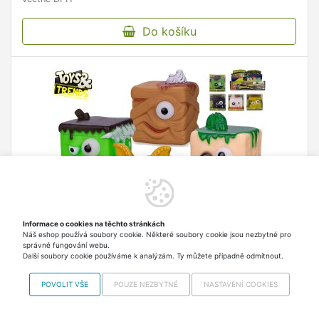
Do košíku
Informace o cookies na těchto stránkách
Náš eshop používá soubory cookie. Některé soubory cookie jsou nezbytné pro
správné fungování webu.
Toys&Trends příšerky kulící oči 6x6 cm - mix
Další soubory cookie používáme k analýzám. Ty můžete případně odmítnout.
variant či barev
Mix 8 druhů – nelze vybrat variantu – možnost
POVOLIT VŠE
POUZE NEZBYTNÉ
NASTAVENÍ COOKIES
balení 8 ks v display boxuAntistresová hračka
kombinuje pružný a odolný materiál, který baví