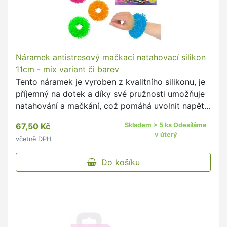
Náramek antistresový mačkací natahovací silikon
11cm - mix variant či barev
Tento náramek je vyroben z kvalitního silikonu, je
příjemný na dotek a díky své pružnosti umožňuje
natahování a mačkání, což pomáhá uvolnit napětí
a zklidnit mysl.
67,50 Kč
Skladem > 5 ks Odesíláme
v úterý
včetně DPH
Do košíku