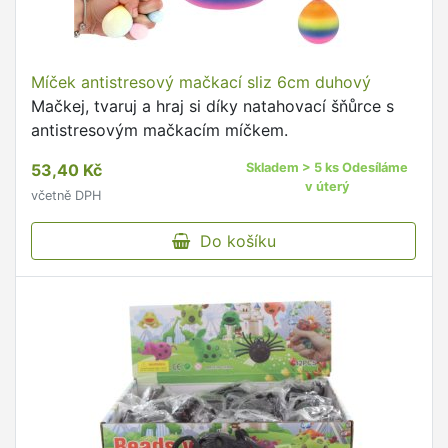
Míček antistresový mačkací sliz 6cm duhový
Mačkej, tvaruj a hraj si díky natahovací šňůrce s
antistresovým mačkacím míčkem.
53,40 Kč
Skladem > 5 ks Odesíláme
v úterý
včetně DPH
Do košíku