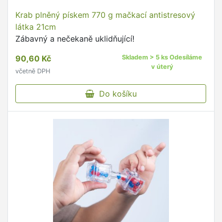
Krab plněný pískem 770 g mačkací antistresový
látka 21cm
Zábavný a nečekaně uklidňující!
90,60 Kč
Skladem > 5 ks Odesíláme
v úterý
včetně DPH
Do košíku