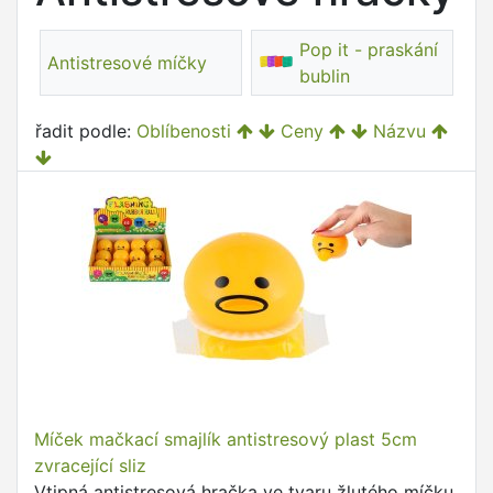
Pop it - praskání
Antistresové míčky
bublin
řadit podle:
Oblíbenosti
Ceny
Názvu
Míček mačkací smajlík antistresový plast 5cm
zvracející sliz
Vtipná antistresová hračka ve tvaru žlutého míčku