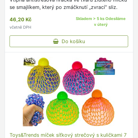
se smajlíkem, který po zmáčknutí „zvrací“ sliz.
46,20 Kč
Skladem > 5 ks Odesíláme
v úterý
včetně DPH
Do košíku
Toys&Trends míček síťkový strečový s kuličkami 7