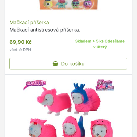
Mačkací příšerka
Mačkací antistresová příšerka.
69,90 Kč
Skladem > 5 ks Odesíláme
v úterý
včetně DPH
Do košíku