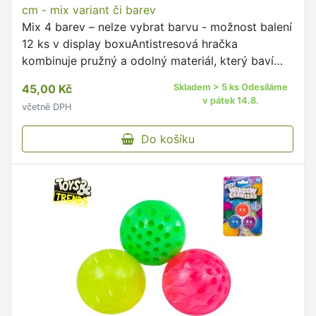
cm - mix variant či barev
Mix 4 barev – nelze vybrat barvu - možnost balení
12 ks v display boxuAntistresová hračka
kombinuje pružný a odolný materiál, který baví
dítě při hře i objevování.
45,00 Kč
Skladem > 5 ks Odesíláme
v pátek 14.8.
včetně DPH
Do košíku