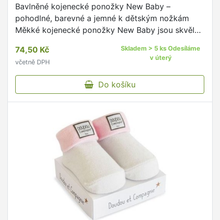
Bavlněné kojenecké ponožky New Baby –
pohodlné, barevné a jemné k dětským nožkám
Měkké kojenecké ponožky New Baby jsou skvělou
volbou pro každé miminko.
74,50 Kč
Skladem > 5 ks Odesíláme
v úterý
včetně DPH
Do košíku