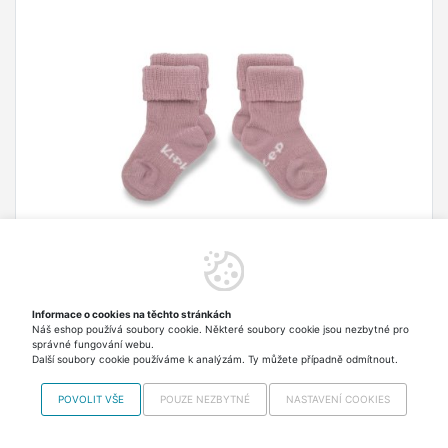
Dětské ponožky Stay-on-Socks 12-18m 2páry
Mauve
Informace o cookies na těchto stránkách
Již žádné volné ponožky a studené nožky!
Náš eshop používá soubory cookie. Některé soubory cookie jsou nezbytné pro
správné fungování webu.
282,50 Kč
Skladem > 5 ks Odesíláme
Další soubory cookie používáme k analýzám. Ty můžete případně odmítnout.
ve čtvrtek
včetně DPH
POVOLIT VŠE
POUZE NEZBYTNÉ
NASTAVENÍ COOKIES
Do košíku