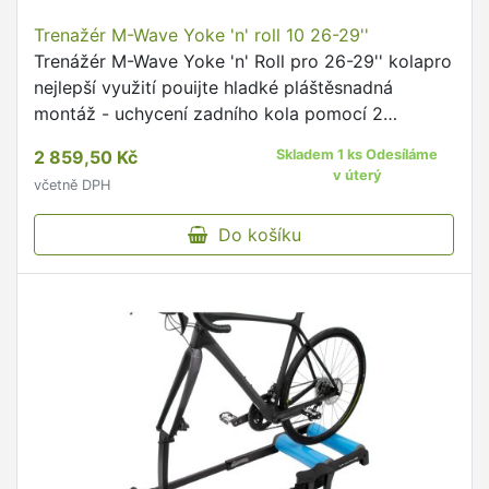
Trenažér M-Wave Yoke 'n' roll 10 26-29''
Trenážér M-Wave Yoke 'n' Roll pro 26-29'' kolapro
nejlepší využití pouijte hladké pláštěsnadná
montáž - uchycení zadního kola pomocí 2
aretačních šroubůmanuálně ovládaný páčkou z
2 859,50 Kč
Skladem 1 ks Odesíláme
řídítek - 5 stupňů …
v úterý
včetně DPH
Do košíku