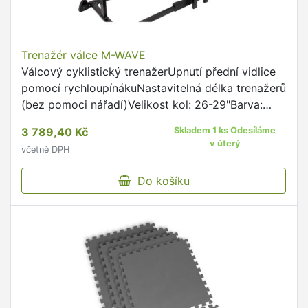
Trenažér válce M-WAVE
Válcový cyklistický trenažerUpnutí přední vidlice
pomocí rychloupínákuNastavitelná délka trenažerů
(bez pomoci nářadí)Velikost kol: 26-29"Barva:
černo-modráBalení: originální balení M-Wave
3 789,40 Kč
Skladem 1 ks Odesíláme
v úterý
včetně DPH
Do košíku