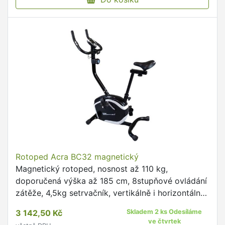
Rotoped Acra BC32 magnetický
Magnetický rotoped, nosnost až 110 kg,
doporučená výška až 185 cm, 8stupňové ovládání
zátěže, 4,5kg setrvačník, vertikálně i horizontálně
nastavitelné sedlo, zobrazovací funkce Scan,
3 142,50 Kč
Skladem 2 ks Odesíláme
měření času, vzdálenosti, …
ve čtvrtek