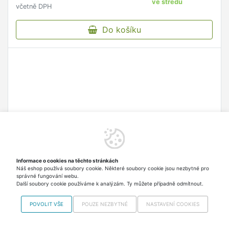
ve středu
včetně DPH
Do košíku
Informace o cookies na těchto stránkách
Náš eshop používá soubory cookie. Některé soubory cookie jsou nezbytné pro
správné fungování webu.
Další soubory cookie používáme k analýzám. Ty můžete případně odmítnout.
Extrifit Opasek Extrifit XXL
Vysoce kvalitní kožený opasek Extrifit pro
POVOLIT VŠE
POUZE NEZBYTNÉ
NASTAVENÍ COOKIES
maximální výkon, sílu a sebedůvěru při tréninku se
zátěží.