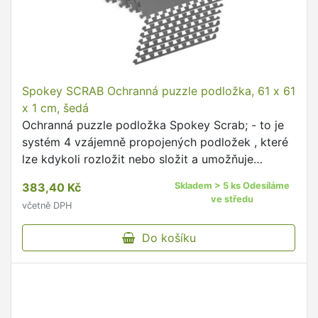
Spokey SCRAB Ochranná puzzle podložka, 61 x 61
x 1 cm, šedá
Ochranná puzzle podložka Spokey Scrab; - to je
systém 4 vzájemně propojených podložek , které
lze kdykoli rozložit nebo složit a umožňuje
vytvořit libovolný tvar různých velikost; - díky své
383,40 Kč
Skladem > 5 ks Odesíláme
…
ve středu
včetně DPH
Do košíku