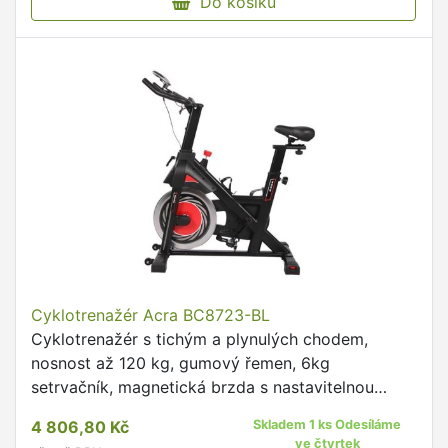
Do košíku
Cyklotrenažér Acra BC8723-BL
Cyklotrenažér s tichým a plynulých chodem,
nosnost až 120 kg, gumový řemen, 6kg
setrvačník, magnetická brzda s nastavitelnou
zátěží.
4 806,80 Kč
Skladem 1 ks Odesíláme
ve čtvrtek