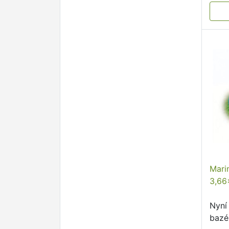
Mari
3,66
Nyní
bazé