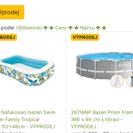
ýprodej
t podle:
Oblíbenosti
Ceny
Názvu
RODEJ
VÝPRODEJ
x Nafukovací bazén Swim
26716NP Bazén Prism Fra
er Family Tropical
366 x 99 cm s filtrací -
x152x48cm - VÝPRODEJ
VÝPRODEJ