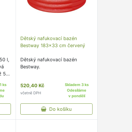
Dětský nafukovací bazén
Bestway 183x33 cm červený
0 l,
Dětský nafukovací bazén
vá
Bestway.
ž 50
1 ks
520,40 Kč
Skladem 3 ks
áme
Odesíláme
včetně DPH
du
v pondělí
Do košíku