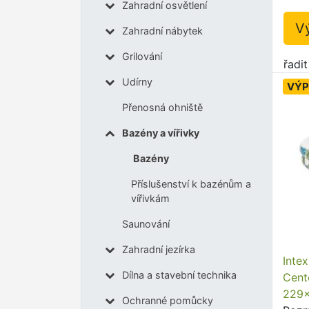
Zahradní osvětlení
V
Zahradní nábytek
Grilování
řadi
Udírny
VÝP
Přenosná ohniště
Bazény a vířivky
Bazény
Příslušenství k bazénům a
vířivkám
Saunování
Zahradní jezírka
Inte
Dílna a stavební technika
Cent
229
Ochranné pomůcky