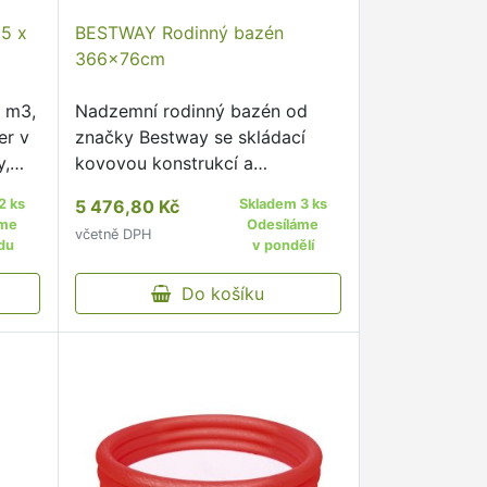
05 x
BESTWAY Rodinný bazén
366x76cm
4 m3,
Nadzemní rodinný bazén od
er v
značky Bestway se skládací
y,
kovovou konstrukcí a
kartušovou filtrací. stačí pouze
2 ks
5 476,80 Kč
Skladem 3 ks
sestavit kovovou konstrukci a
áme
Odesíláme
včetně DPH
bazén napustit vodou systém
du
v pondělí
FrameLink System™ zajišťuje
bezpečné …
Do košíku