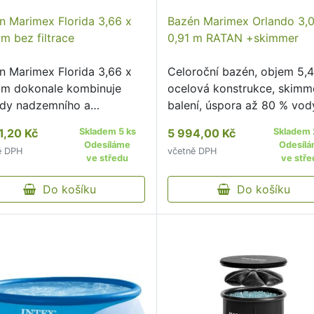
n Marimex Florida 3,66 x
Bazén Marimex Orlando 3,
m bez filtrace
0,91 m RATAN +skimmer
n Marimex Florida 3,66 x
Celoroční bazén, objem 5,
 m dokonale kombinuje
ocelová konstrukce, skimm
dy nadzemního a
balení, úspora až 80 % vod
vého bazénu.
možnost zapuštění.
1,20 Kč
Skladem 5 ks
5 994,00 Kč
Skladem 
Odesíláme
Odesíl
ě DPH
včetně DPH
ve středu
ve stře
Do košíku
Do košíku