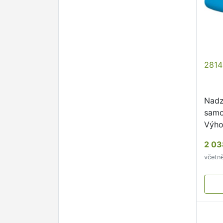
2814
Nadz
samo
Výho
kons
2 03
mont
včetn