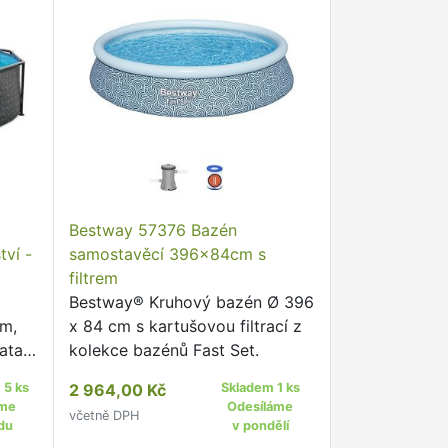
Bestway 57376 Bazén
tví -
samostavěcí 396x84cm s
filtrem
Bestway® Kruhový bazén Ø 396
 m,
x 84 cm s kartušovou filtrací z
atan,
kolekce bazénů Fast Set.
 5 ks
2 964,00 Kč
Skladem 1 ks
áme
Odesíláme
včetně DPH
du
v pondělí