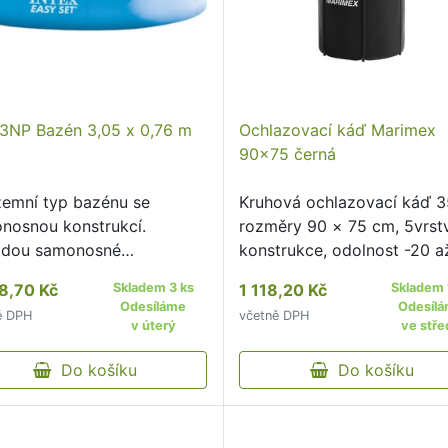
3NP Bazén 3,05 x 0,76 m
Ochlazovací káď Marimex
90x75 černá
emní typ bazénu se
Kruhová ochlazovací káď 35
nosnou konstrukcí.
rozměry 90 × 75 cm, 5vrst
dou samonosné
konstrukce, odolnost -20 a
trukce je snadná a rychlá
°C, kryt v balení.
8,70 Kč
Skladem 3 ks
1 118,20 Kč
Skladem 
áž.
Odesíláme
Odesíl
ě DPH
včetně DPH
v úterý
ve stře
Do košíku
Do košíku