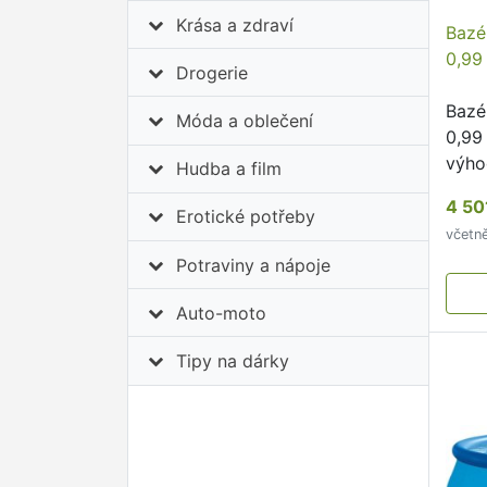
Krása a zdraví
Bazé
0,99 
Drogerie
Bazé
Móda a oblečení
0,99
výho
Hudba a film
kovo
4 50
Erotické potřeby
včetn
Potraviny a nápoje
Auto-moto
Tipy na dárky