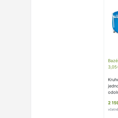
Bazé
3,05
Kruh
jedn
odoln
snad
2 15
otvor
včetn