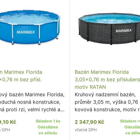
n Marimex Florida
Bazén Marimex Florida
x0,76 m bez přísl.
3,05x0,76 m bez příslušens
motiv RATAN
ový bazén Marimex Florida,
Kruhový nadzemní bazén,
oduchá nosná konstrukce,
průměr 3,05 m, výška 0,76
á proti rzi, velmi rychlé a
kovová konstrukce, motiv r
né sestavení, připravené
možnost celoročního
9,10 Kč
Skladem 1 ks
2 347,90 Kč
Skladem >
y pro instalaci filtrace.
zazimování.
Odesíláme
Odesíl
ě DPH
včetně DPH
ve středu
ve stře