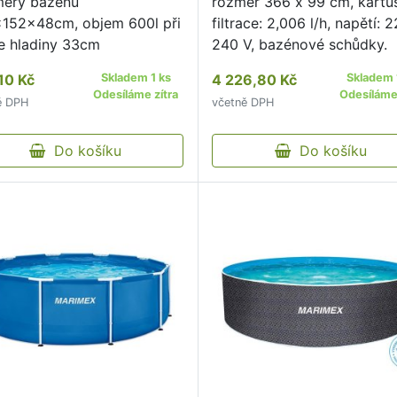
ěry bazénu
rozměr 366 x 99 cm, kartu
152x48cm, objem 600l při
filtrace: 2,006 l/h, napětí: 
e hladiny 33cm
240 V, bazénové schůdky.
10 Kč
Skladem 1 ks
4 226,80 Kč
Skladem 
Odesíláme zítra
Odesíláme 
ě DPH
včetně DPH
Do košíku
Do košíku