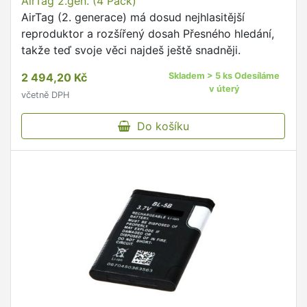
AirTag 2.gen. (4 Pack)
AirTag (2. generace) má dosud nejhlasitější
reproduktor a rozšířený dosah Přesného hledání,
takže teď svoje věci najdeš ještě snadněji.
2 494,20 Kč
Skladem > 5 ks Odesíláme
v úterý
včetně DPH
Do košíku