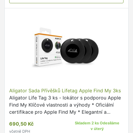
Aligator Sada Přívěšků Lifetag Apple Find My 3ks
Aligator Life Tag 3 ks - lokátor s podporou Apple
Find My Klíčové vlastnosti a výhody * Oficiální
certifikace pro Apple Find My * Elegantní a
nenápadný design lokátoru * Ohlídá všechny vaše
690,50 Kč
Skladem 2 ks Odesíláme
cennosti, …
v úterý
včetně DPH