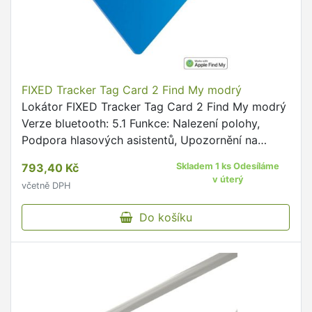
FIXED Tracker Tag Card 2 Find My modrý
Lokátor FIXED Tracker Tag Card 2 Find My modrý
Verze bluetooth: 5.1 Funkce: Nalezení polohy,
Podpora hlasových asistentů, Upozornění na
ztrátu dosahu, Vyhledávání zařízení, Zvuková
793,40 Kč
Skladem 1 ks Odesíláme
signalizace Stupeň …
v úterý
včetně DPH
Do košíku