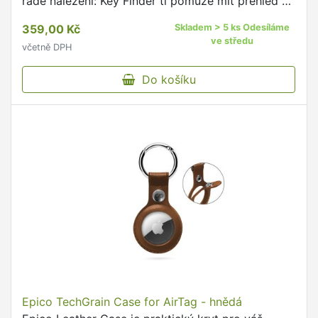
řadě nalezení: Key Finder ti pomůže mít přehled o
všech zařízeních a předmětech a kdykoli je znovu
359,00 Kč
Skladem > 5 ks Odesíláme
najít …
ve středu
včetně DPH
Do košíku
Epico TechGrain Case for AirTag - hnědá