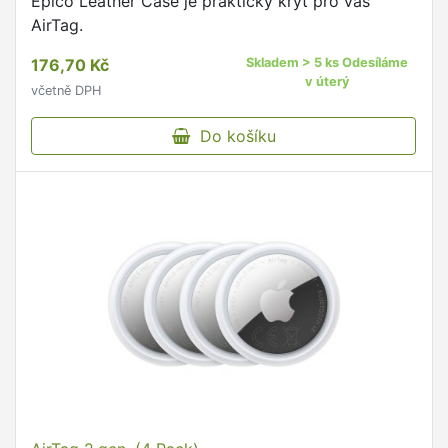
Epico Leather Case je praktický kryt pro váš
AirTag.
176,70 Kč
Skladem > 5 ks Odesíláme
v úterý
včetně DPH
Do košíku