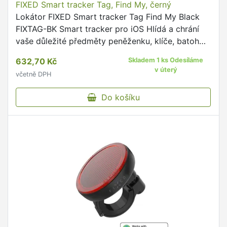
FIXED Smart tracker Tag, Find My, černý
Lokátor FIXED Smart tracker Tag Find My Black
FIXTAG-BK Smart tracker pro iOS Hlídá a chrání
vaše důležité předměty peněženku, klíče, batoh
nebo cokoliv dalšího Certifikace Apple Find My
632,70 Kč
Skladem 1 ks Odesíláme
Funguje v aplikaci …
v úterý
včetně DPH
Do košíku