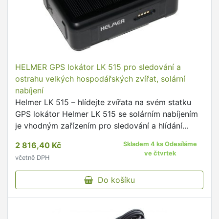
HELMER GPS lokátor LK 515 pro sledování a
ostrahu velkých hospodářských zvířat, solární
nabíjení
Helmer LK 515 – hlídejte zvířata na svém statku
GPS lokátor Helmer LK 515 se solárním nabíjením
je vhodným zařízením pro sledování a hlídání
hospodářských zvířat, jako jsou krávy, koně, ovce,
2 816,40 Kč
Skladem 4 ks Odesíláme
kozy …
ve čtvrtek
včetně DPH
Do košíku