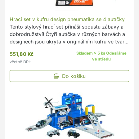
Hrací set v kufru design pneumatika se 4 autíčky
Tento stylový hrací set přináší spoustu zábavy a
dobrodružství! Čtyři autíčka v různých barvách a
designech jsou ukryta v originálním kufru ve tvaru
pneumatiky, který je nejen praktický, ale i skvěle
551,80 Kč
Skladem > 5 ks Odesíláme
vypadá! Skvělý dárek pro všechny malé nadšence
ve středu
včetně DPH
do aut.
Do košíku