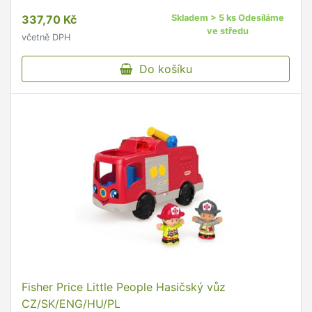
realističtější zážitek! Helikoptéra je ideální pro
337,70 Kč
Skladem > 5 ks Odesíláme
simulaci záchranných akcí, kdy děti rozvíjí svoji
ve středu
včetně DPH
představivost.
Do košíku
Fisher Price Little People Hasičský vůz
CZ/SK/ENG/HU/PL