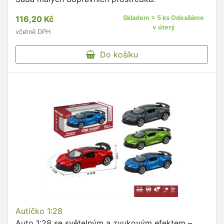
116,20 Kč
Skladem > 5 ks Odesíláme
v úterý
včetně DPH
Do košíku
Autíčko 1:28
Auto 1:28 se světelným a zvukovým efektem –