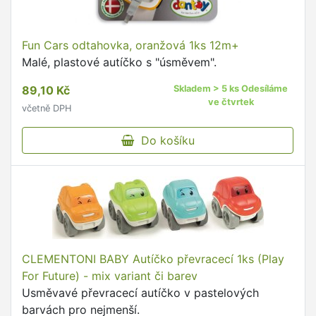
Fun Cars odtahovka, oranžová 1ks 12m+
Malé, plastové autíčko s "úsměvem".
89,10 Kč
Skladem > 5 ks Odesíláme
ve čtvrtek
včetně DPH
Do košíku
CLEMENTONI BABY Autíčko převracecí 1ks (Play
For Future) - mix variant či barev
Usměvavé převracecí autíčko v pastelových
barvách pro nejmenší.