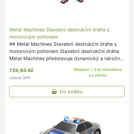
Metal Machines Stavební destrukční dráha s
motorovým pohonem
## Metal Machines Stavební destrukční dráha s
motorovým pohonem Stavební destrukční dráha
Metal Machines představuje dynamický a náročný
herní set, který simuluje závody na nebezpečném
729,60 Kč
Skladem > 5 ks Odesíláme
staveništi plném překážek.
ve středu
včetně DPH
Do košíku