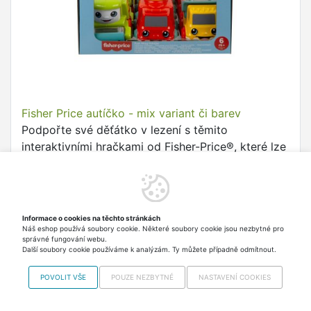
Fisher Price autíčko - mix variant či barev
Podpořte své děťátko v lezení s těmito
interaktivními hračkami od Fisher-Price®, které lze
snadno tlačit.
223,10 Kč
Skladem 2 ks Odesíláme
v úterý
včetně DPH
Informace o cookies na těchto stránkách
Náš eshop používá soubory cookie. Některé soubory cookie jsou nezbytné pro
Do košíku
správné fungování webu.
Další soubory cookie používáme k analýzám. Ty můžete případně odmítnout.
POVOLIT VŠE
POUZE NEZBYTNÉ
NASTAVENÍ COOKIES
Zobrazit
další