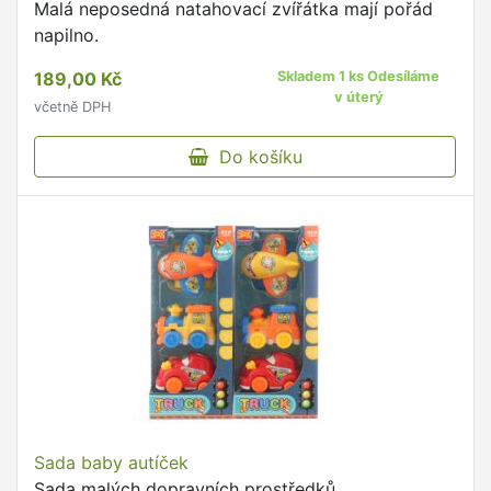
Malá neposedná natahovací zvířátka mají pořád
napilno.
189,00 Kč
Skladem 1 ks Odesíláme
v úterý
včetně DPH
Do košíku
Sada baby autíček
Sada malých dopravních prostředků.