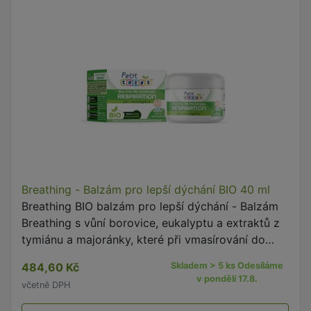
Breathing - Balzám pro lepší dýchání BIO 40 ml
Breathing BIO balzám pro lepší dýchání - Balzám
Breathing s vůní borovice, eukalyptu a extraktů z
tymiánu a majoránky, které při vmasírování do
pokožky v oblasti hrudníku a horní části krku
484,60 Kč
Skladem > 5 ks Odesíláme
ulehčují …
v pondělí 17.8.
včetně DPH