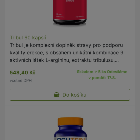
Tribul 60 kapslí
Tribul je komplexní doplněk stravy pro podporu
kvality erekce, s obsahem unikátní kombinace 9
aktivních látek L-argininu, extraktu tribulusu,
propionyl-L-carnitinu, extraktu maca, extraktu
548,40 Kč
Skladem > 5 ks Odesíláme
z kůry borovice, …
v pondělí 17.8.
včetně DPH
Do košíku