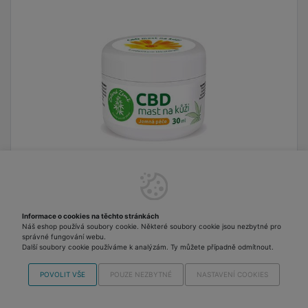
CBD mast 30ml
Konopná mast na kůži s 90 mg CBD je univerzální
Informace o cookies na těchto stránkách
pomocník na různé kožní problémy s konopným
Náš eshop používá soubory cookie. Některé soubory cookie jsou nezbytné pro
olejem, díky kterému se dostane do hloubky
správné fungování webu.
Další soubory cookie používáme k analýzám. Ty můžete případně odmítnout.
bolestivých kožních problémů. Pro koho je CBD
218,20 Kč
Skladem 4 ks Odesíláme
mast vhodná?CBD (co je to CBD?) mastička je
POVOLIT VŠE
POUZE NEZBYTNÉ
NASTAVENÍ COOKIES
v pondělí
včetně DPH
vhodná na jakýkoliv kožní problém.Vhodná
na:suchá a popraskaná místa na kůžialergické