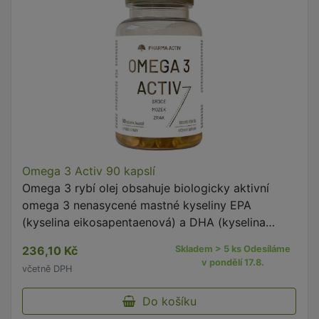
Omega 3 Activ 90 kapslí
Omega 3 rybí olej obsahuje biologicky aktivní
omega 3 nenasycené mastné kyseliny EPA
(kyselina eikosapentaenová) a DHA (kyselina
dokosahexaenová), které jsou důležité pro lidské
236,10 Kč
Skladem > 5 ks Odesíláme
zdraví a četné tělesné …
v pondělí 17.8.
včetně DPH
Do košíku