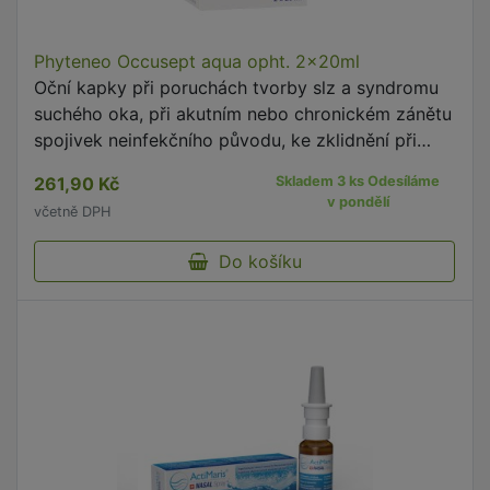
Phyteneo Occusept aqua opht. 2x20ml
Oční kapky při poruchách tvorby slz a syndromu
suchého oka, při akutním nebo chronickém zánětu
spojivek neinfekčního původu, ke zklidnění při
podráždění očí vlivem vnějších podmínek (slunce,
261,90 Kč
Skladem 3 ks Odesíláme
prach, kouř apod.) nebo vlivem nošení kontaktních
v pondělí
včetně DPH
čoček a při dlouhodobém zrakovém vypětí.
Do košíku