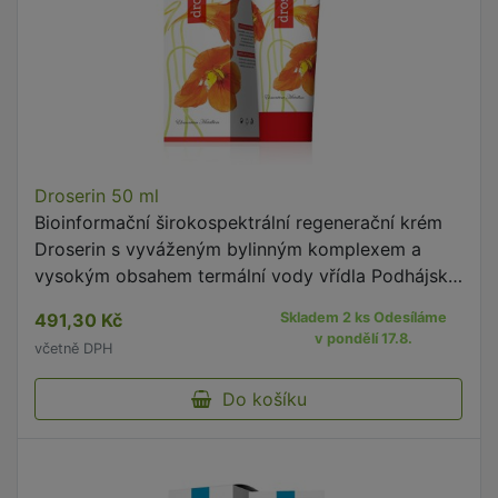
Droserin 50 ml
Bioinformační širokospektrální regenerační krém
Droserin s vyváženým bylinným komplexem a
vysokým obsahem termální vody vřídla Podhájská
ovlivňuje a harmonizuje především energetickou
491,30 Kč
Skladem 2 ks Odesíláme
dráhu plic, tlustého …
v pondělí 17.8.
včetně DPH
Do košíku