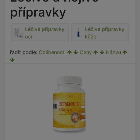
přípravky
Léčivé přípravky
Léčivé přípravky
očí
kůže
řadit podle:
Oblíbenosti
Ceny
Názvu