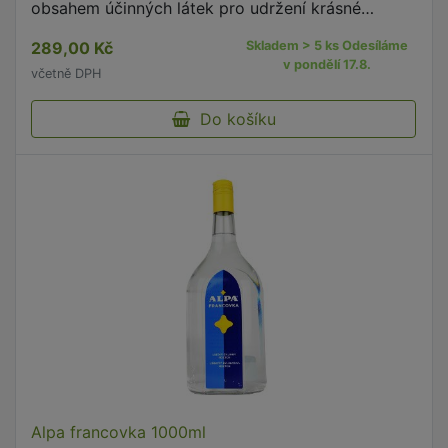
obsahem účinných látek pro udržení krásné
pokožky, hormonální rovnováhu, komfort během
289,00 Kč
Skladem > 5 ks Odesíláme
menstruace a před menstruací.
v pondělí 17.8.
včetně DPH
Do košíku
Alpa francovka 1000ml