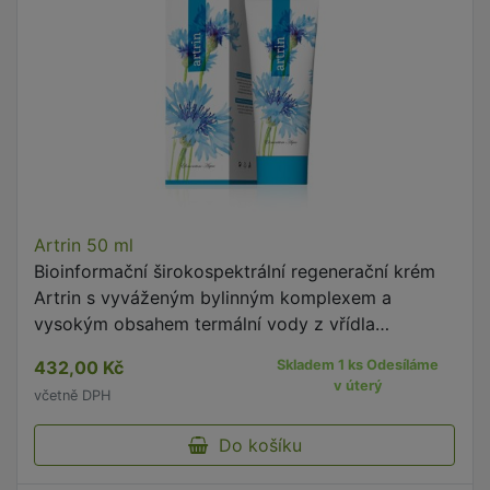
Artrin 50 ml
Bioinformační širokospektrální regenerační krém
Artrin s vyváženým bylinným komplexem a
vysokým obsahem termální vody z vřídla
Podhájská ovlivňuje především dráhu sleziny, tří
432,00 Kč
Skladem 1 ks Odesíláme
zářičů, žaludku, dráhu …
v úterý
včetně DPH
Do košíku