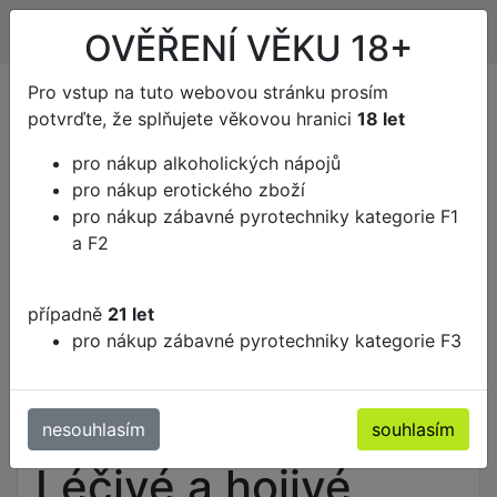
Kontakt
Vše o nákupu
OVĚŘENÍ VĚKU 18+
Pro vstup na tuto webovou stránku prosím
potvrďte, že splňujete věkovou hranici
18 let
pro nákup alkoholických nápojů
pro nákup erotického zboží
pro nákup zábavné pyrotechniky kategorie F1
a F2
Kategorie zboží
případně
21 let
pro nákup zábavné pyrotechniky kategorie F3
Krása a zdraví
Zdraví
Léčivé a hojivé přípravky
nesouhlasím
souhlasím
Léčivé a hojivé