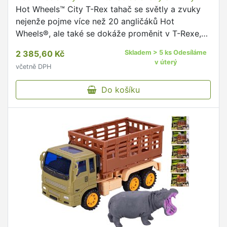
Hot Wheels™ City T-Rex tahač se světly a zvuky
nejenže pojme více než 20 angličáků Hot
Wheels®, ale také se dokáže proměnit v T-Rexe,
který poté, co sežere autíčka, je vykaká! Tento
2 385,60 Kč
Skladem > 5 ks Odesíláme
impozantní tahač je vybaven světelnými a
v úterý
včetně DPH
zvukovými efekty a nabízí neuvěřitelnou hru na
dráze, která je umístěna na T-Rexově hřbetě.
Do košíku