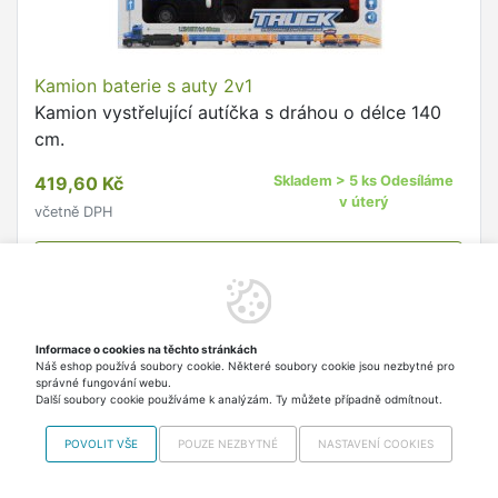
Kamion baterie s auty 2v1
Kamion vystřelující autíčka s dráhou o délce 140
cm.
419,60 Kč
Skladem > 5 ks Odesíláme
v úterý
včetně DPH
Do košíku
Zobrazit
Informace o cookies na těchto stránkách
další
Náš eshop používá soubory cookie. Některé soubory cookie jsou nezbytné pro
správné fungování webu.
Další soubory cookie používáme k analýzám. Ty můžete případně odmítnout.
Nahoru
POVOLIT VŠE
POUZE NEZBYTNÉ
NASTAVENÍ COOKIES