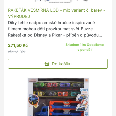
RAKEŤÁK VESMÍRNÁ LOĎ - mix variant či barev -
VÝPRODEJ
Díky téhle nadpozemské hračce inspirované
filmem mohou děti prozkoumat svět Buzze
Rakeťáka od Disney a Pixar - příběh o původu
astronauta, který inspiroval všemi milovanou
271,50 Kč
Skladem 1 ks Odesíláme
hračku vesmírného rangera.
v pondělí
včetně DPH
Do košíku