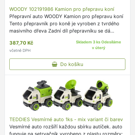
WOODY 102191986 Kamion pro přepravu koní
Přepravní auto WOODY Kamion pro přepravu koní
Tento přepravník pro koně je vyroben z tvrdého
masivního dřeva Zadní díl přepravníku se dá
vyklopit tak, aby vznikla plošina, po které koně
387,70 Kč
Skladem 3 ks Odesíláme
mohou sejít ven …
v úterý
včetně DPH
Do košíku
TEDDIES Vesmírné auto 1ks - mix variant či barev
Vesmírné auto rozšíří každou sbírku autíček. auto
funguje na setrvačník vyrobeno z plastu rozměry: