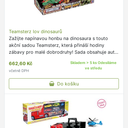
Teamsterz lov dinosaurů
Zažijte napínavou honbu na dinosaura s touto
akční sadou Teamsterz, která přináší hodiny
zábavy pro malé dobrodruhy! Sada obsahuje auto
Monster Mini Dino s děsivými zvuky monster,
662,60 Kč
Skladem > 5 ks Odesíláme
zvuky motoru a blikajícími světly, které přidávají
ve středu
včetně DPH
na autentičnosti a vzrušení při hraní.
Do košíku