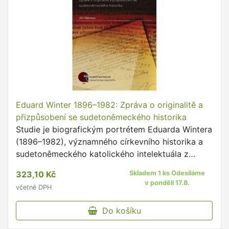
Eduard Winter 1896–1982: Zpráva o originalitě a
přizpůsobení se sudetoněmeckého historika
Studie je biografickým portrétem Eduarda Wintera
(1896–1982), významného církevního historika a
sudetoněmeckého katolického intelektuála z
Čech, v jehož životě i historiografickém dílu se
323,10 Kč
Skladem 1 ks Odesíláme
zrcadlí politické …
v pondělí 17.8.
včetně DPH
Do košíku