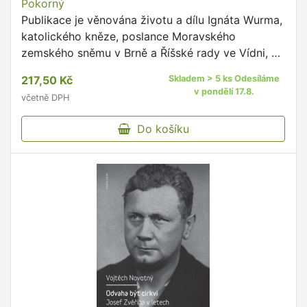
Pokorný
Publikace je věnována životu a dílu Ignáta Wurma,
katolického kněze, poslance Moravského
zemského sněmu v Brně a Říšské rady ve Vídni, a
především horlivého vlastence.
217,50 Kč
Skladem > 5 ks Odesíláme
v pondělí 17.8.
včetně DPH
Do košíku