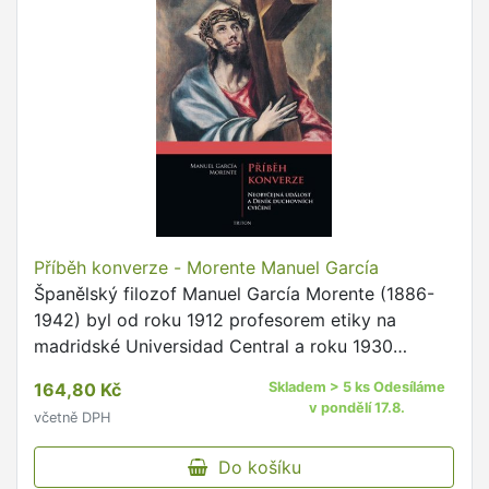
Příběh konverze - Morente Manuel García
Španělský filozof Manuel García Morente (1886-
1942) byl od roku 1912 profesorem etiky na
madridské Universidad Central a roku 1930
podtajemníkem na ministerstvu osvěty v
164,80 Kč
Skladem > 5 ks Odesíláme
Berenguerově vládě.
v pondělí 17.8.
včetně DPH
Do košíku