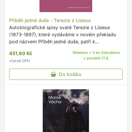
Příběh jedné duše - Terezie z Lisieux
Autobiografické spisy svaté Terezie z Lisieux
(1873-1897), které vydáváme v novém překladu
pod názvem Příběh jedné duše, patří k
nejvzácnějším pokladům křesťanské duchovní
451,60 Kč
Skladem > 5 ks Odesíláme
literatury.
v pondělí 17.8.
včetně DPH
Do košíku