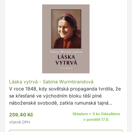
Láska vytrvá - Sabina Wurmbrandová
V roce 1948, kdy sovětská propaganda tvrdila, že
se křesťané ve východním bloku těší plné
náboženské svobodě, zatkla rumunská tajná
policie faráře Richarda Wurmbranda.
259,40 Kč
Skladem > 5 ks Odesíláme
v pondělí 17.8.
včetně DPH