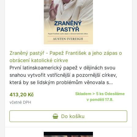
Zraněný pastýř - Papež František a jeho zápas o
obrácení katolické církve
První latinskoamerický papež v dějinách svou
snahou vytvořit vstřícnější a pozornější církev,
která by se lidským problémům věnovala s
důrazem na Boží milosrdenství, vyvolal u
413,20 Kč
Skladem > 5 ks Odesíláme
některých lidí intenzivní …
v pondělí 17.8.
včetně DPH
Do košíku