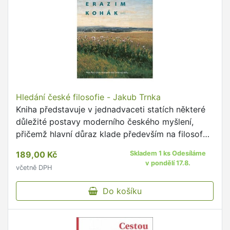
Hledání české filosofie - Jakub Trnka
Kniha představuje v jednadvaceti statích některé
důležité postavy moderního českého myšlení,
přičemž hlavní důraz klade především na filosofy
působící od poloviny dvacátého století až do
189,00 Kč
Skladem 1 ks Odesíláme
současnosti.
v pondělí 17.8.
včetně DPH
Do košíku