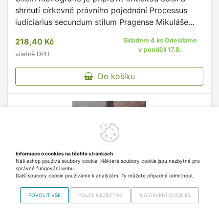
shrnutí církevně právního pojednání Processus
iudiciarius secundum stilum Pragense Mikuláše
Puchníka, generálního vikáře pražské arcidiecéze
218,40 Kč
Skladem 4 ks Odesíláme
a zvoleného …
v pondělí 17.8.
včetně DPH
Do košíku
Informace o cookies na těchto stránkách
Náš eshop používá soubory cookie. Některé soubory cookie jsou nezbytné pro
správné fungování webu.
Další soubory cookie používáme k analýzám. Ty můžete případně odmítnout.
POVOLIT VŠE
POUZE NEZBYTNÉ
NASTAVENÍ COOKIES