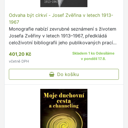
Odvaha být církví - Josef Zvěřina v letech 1913-
1967
Monografie nabízí zevrubné seznámení s životem
Josefa Zvěřiny v letech 1913–1967, předkládá
celoživotní bibliografii jeho publikovaných prací
(včetně samizdatu) a rukopisných, resp.
401,20 Kč
Skladem 1 ks Odesíláme
strojopisných materiálů, …
v pondělí 17.8.
včetně DPH
Do košíku