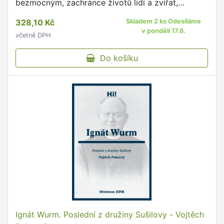
bezmocným, zachránce životů lidí a zvířat,
sběratel antických pokladů, muž, jenž si postavil
328,10 Kč
Skladem 2 ks Odesíláme
dům snů.
v pondělí 17.8.
včetně DPH
Do košíku
Ignát Wurm. Poslední z družiny Sušilovy - Vojtěch