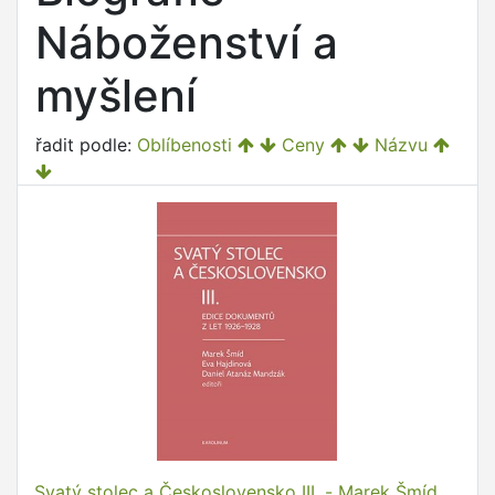
Náboženství a
myšlení
řadit podle:
Oblíbenosti
Ceny
Názvu
Svatý stolec a Československo III. - Marek Šmíd