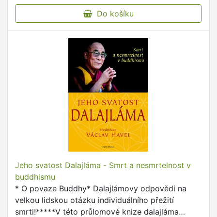
Do košíku
Jeho svatost Dalajláma - Smrt a nesmrtelnost v
buddhismu
* O povaze Buddhy* Dalajlámovy odpovědi na
velkou lidskou otázku individuálního přežití
smrti!*****V této průlomové knize dalajláma