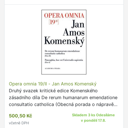
Opera omnia 19/II - Jan Amos Komenský
Druhý svazek kritické edice Komenského
zásadního díla De rerum humanarum emendatione
consultatio catholica (Obecná porada o nápravě
věcí lidských) obsahuje první polovinu ústřední a
500,50 Kč
Skladem 3 ks Odesíláme
nejrozsáhlejší části …
v pondělí 17.8.
včetně DPH