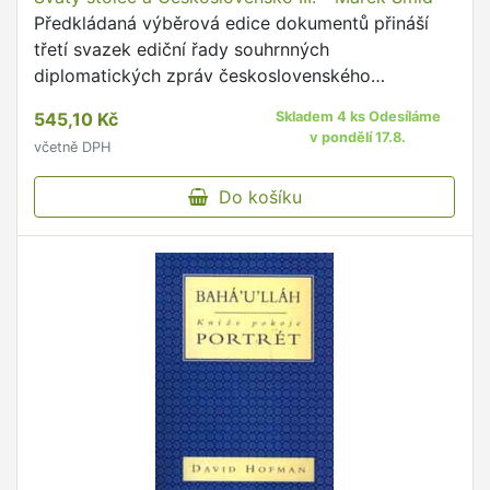
Předkládaná výběrová edice dokumentů přináší
třetí svazek ediční řady souhrnných
diplomatických zpráv československého
vyslanectví u Svatého stolce v éře první republiky.
545,10 Kč
Skladem 4 ks Odesíláme
v pondělí 17.8.
včetně DPH
Do košíku