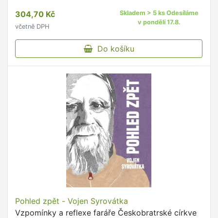
poprvé shrnuje své názory na otázku sebe sama v
304,70 Kč
Skladem > 5 ks Odesíláme
buddhismu.
v pondělí 17.8.
včetně DPH
Do košíku
Pohled zpět - Vojen Syrovátka
Vzpomínky a reflexe faráře Českobratrské církve