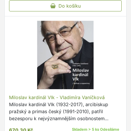
Do košíku
Miloslav kardinál Vlk - Vladimíra Vaníčková
Miloslav kardinál Vlk (1932-2017), arcibiskup
pražský a primas český (1991-2010), patřil
bezesporu k nejvýznamnějším osobnostem
polistopadového období.
670,30 Kč
Skladem > 5 ks Odesíláme