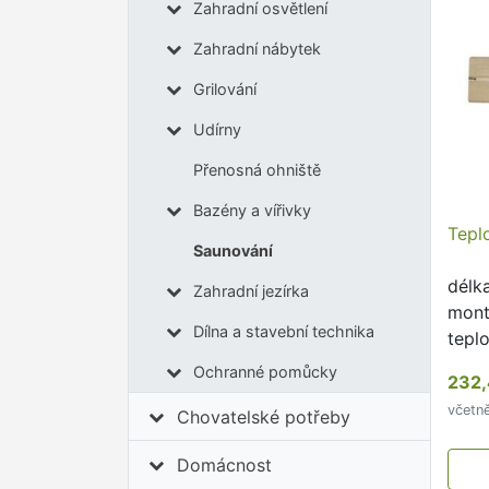
Zahradní osvětlení
Zahradní nábytek
Grilování
Udírny
Přenosná ohniště
Bazény a vířivky
Tepl
Saunování
délk
Zahradní jezírka
mont
Dílna a stavební technika
tepl
okam
Ochranné pomůcky
232,
míst
včetn
Chovatelské potřeby
Domácnost