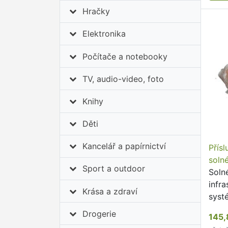
Hračky
Elektronika
Počítače a notebooky
TV, audio-video, foto
Knihy
Děti
Kancelář a papírnictví
Přís
soln
Sport a outdoor
Soln
infr
Krása a zdraví
syst
balen
Drogerie
145,