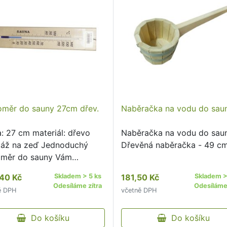
oměr do sauny 27cm dřev.
Naběračka na vodu do sau
a: 27 cm materiál: dřevo
Naběračka na vodu do saun
áž na zeď Jednoduchý
Dřevěná naběračka - 49 cm
oměr do sauny Vám
žiě ukáže, zda máte v
40 Kč
Skladem > 5 ks
181,50 Kč
Skladem >
nosti správnou teplotu.
Odesíláme zítra
Odesíláme 
ě DPH
včetně DPH
Do košíku
Do košíku