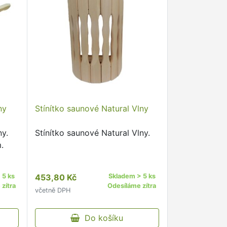
ny
Stínítko saunové Natural Vlny
y.
Stínítko saunové Natural Vlny.
.
 5 ks
453,80 Kč
Skladem > 5 ks
zítra
Odesíláme zítra
včetně DPH
Do košíku