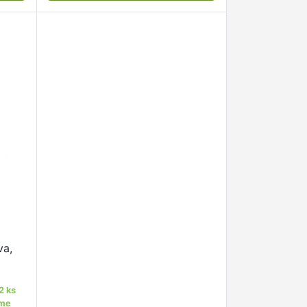
va,
2 ks
áme