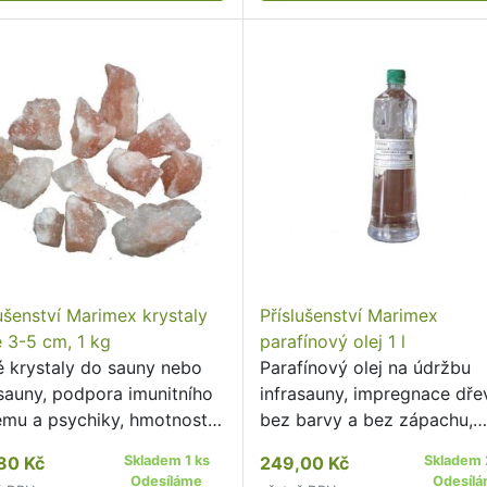
lušenství Marimex krystaly
Příslušenství Marimex
é 3-5 cm, 1 kg
parafínový olej 1 l
é krystaly do sauny nebo
Parafínový olej na údržbu
asauny, podpora imunitního
infrasauny, impregnace dře
ému a psychiky, hmotnost
bez barvy a bez zápachu,
í 1 kg.
objem 1 l.
80 Kč
Skladem 1 ks
249,00 Kč
Skladem 
Odesíláme
Odesíl