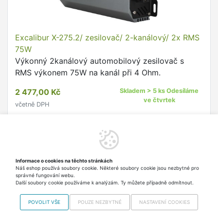
Excalibur X-275.2/ zesilovač/ 2-kanálový/ 2x RMS
75W
Výkonný 2kanálový automobilový zesilovač s
RMS výkonem 75W na kanál při 4 Ohm.
2 477,00 Kč
Skladem > 5 ks Odesíláme
ve čtvrtek
včetně DPH
Do košíku
Informace o cookies na těchto stránkách
Náš eshop používá soubory cookie. Některé soubory cookie jsou nezbytné pro
Nahoru
správné fungování webu.
Další soubory cookie používáme k analýzám. Ty můžete případně odmítnout.
POVOLIT VŠE
POUZE NEZBYTNÉ
NASTAVENÍ COOKIES
Najdete nás i na
MALL.CZ
Copyright © 2012-2026