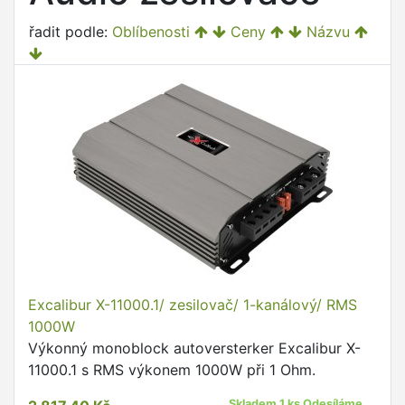
řadit podle:
Oblíbenosti
Ceny
Názvu
Excalibur X-11000.1/ zesilovač/ 1-kanálový/ RMS
1000W
Výkonný monoblock autoversterker Excalibur X-
11000.1 s RMS výkonem 1000W při 1 Ohm.
Skladem 1 ks Odesíláme