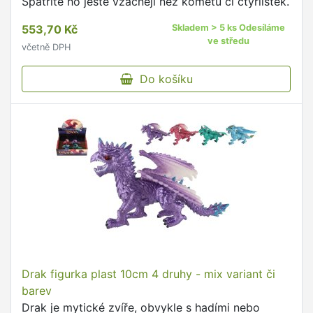
Spatříte ho ještě vzácněji než kometu či čtyřlístek.
553,70 Kč
Skladem > 5 ks Odesíláme
ve středu
včetně DPH
Do košíku
Drak figurka plast 10cm 4 druhy - mix variant či
barev
Drak je mytické zvíře, obvykle s hadími nebo