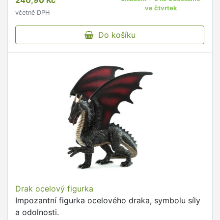
240,90 Kč
ve čtvrtek
včetně DPH
Do košíku
Drak ocelový figurka
Impozantní figurka ocelového draka, symbolu síly
a odolnosti.