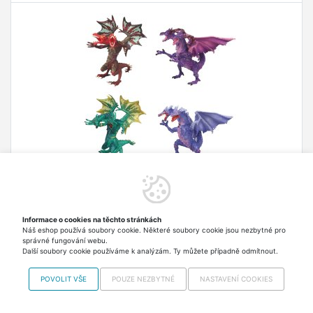
Figurka drak 10 cm
Figurka drak. Velikost 10 cm. 4 varianty.
Informace o cookies na těchto stránkách
Náš eshop používá soubory cookie. Některé soubory cookie jsou nezbytné pro
98,30 Kč
Skladem > 5 ks Odesíláme
správné fungování webu.
ve čtvrtek
včetně DPH
Další soubory cookie používáme k analýzám. Ty můžete případně odmítnout.
POVOLIT VŠE
POUZE NEZBYTNÉ
NASTAVENÍ COOKIES
Do košíku