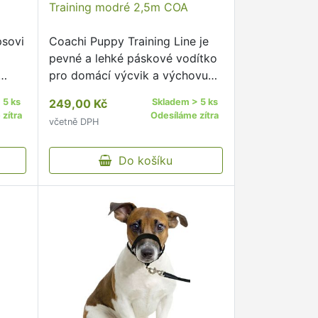
Training modré 2,5m COA
psovi
Coachi Puppy Training Line je
pevné a lehké páskové vodítko
pro domácí výcvik a výchovu
štěňat.
 5 ks
249,00 Kč
Skladem > 5 ks
zítra
Odesíláme zítra
včetně DPH
Do košíku