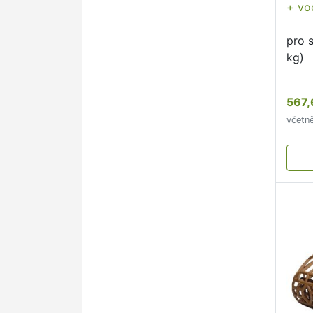
+ vo
pro 
kg)
567,
včetn