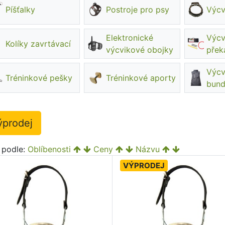
Píšťalky
Postroje pro psy
Výcv
Elektronické
Výcv
Kolíky zavrtávací
výcvikové obojky
přek
Výcv
Tréninkové pešky
Tréninkové aporty
bun
ýprodej
t podle:
Oblíbenosti
Ceny
Názvu
VÝPRODEJ