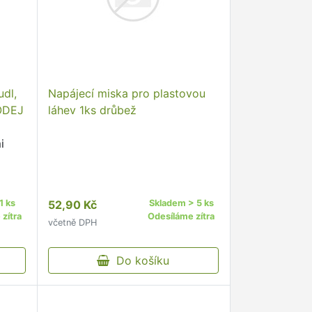
dl,
Napájecí miska pro plastovou
RODEJ
láhev 1ks drůbež
i
1 ks
52,90 Kč
Skladem > 5 ks
zítra
Odesíláme zítra
včetně DPH
Do košíku