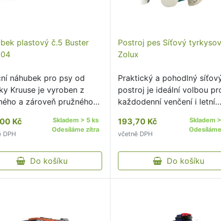
bek plastový č.5 Buster
Postroj pes Síťový tyrkyso
304
Zolux
ční náhubek pro psy od
Praktický a pohodlný síťov
ky Kruuse je vyroben z
postroj je ideální volbou pr
ného a zároveň pružného
každodenní venčení i letní
u.
dobrodružství.
00 Kč
Skladem > 5 ks
193,70 Kč
Skladem >
Odesíláme zítra
Odesíláme 
ě DPH
včetně DPH
Do košíku
Do košíku