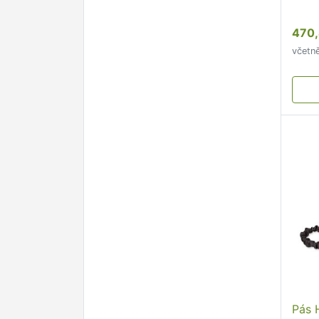
470,
včetn
Pás 