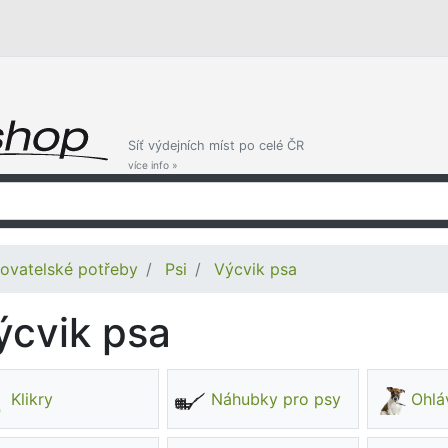
Síť výdejních míst po celé ČR
více info »
ovatelské potřeby
Psi
Výcvik psa
ýcvik psa
Klikry
Náhubky pro psy
Ohlá