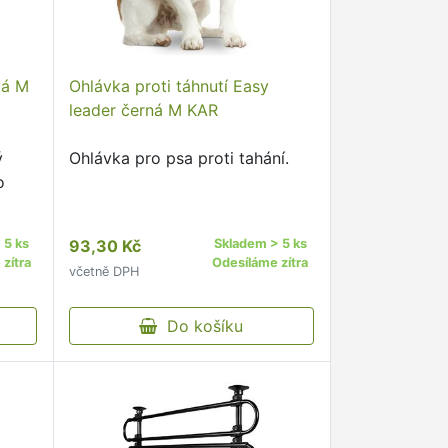
vá M
Ohlávka proti táhnutí Easy
leader černá M KAR
ý
Ohlávka pro psa proti tahání.
o
 5 ks
93,30 Kč
Skladem > 5 ks
zítra
Odesíláme zítra
včetně DPH
Do košíku