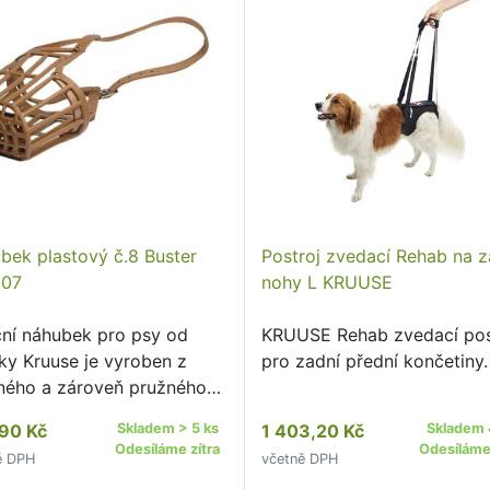
bek plastový č.8 Buster
Postroj zvedací Rehab na z
307
nohy L KRUUSE
ční náhubek pro psy od
KRUUSE Rehab zvedací pos
ky Kruuse je vyroben z
pro zadní přední končetiny.
ného a zároveň pružného
u.
90 Kč
Skladem > 5 ks
1 403,20 Kč
Skladem 
Odesíláme zítra
Odesíláme 
ě DPH
včetně DPH