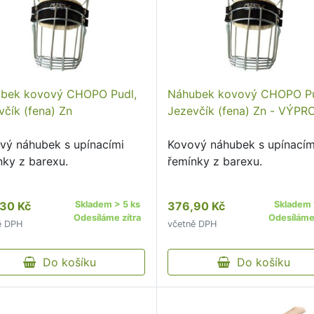
bek kovový CHOPO Pudl,
Náhubek kovový CHOPO Pu
včík (fena) Zn
Jezevčík (fena) Zn - VÝP
vý náhubek s upínacími
Kovový náhubek s upínacím
nky z barexu.
řemínky z barexu.
30 Kč
Skladem > 5 ks
376,90 Kč
Skladem 
Odesíláme zítra
Odesíláme 
ě DPH
včetně DPH
Do košíku
Do košíku