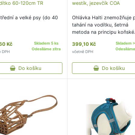
dítko 60-120cm TR
westík, jezevčík COA
střední a velké psy (do 40
Ohlávka Halti znemožňuje 
tahání na vodítku, šetrná
metoda na principu koňské
ohlávky.
60 Kč
Skladem 5 ks
399,10 Kč
Skladem >
Odesíláme zítra
Odesíláme 
ě DPH
včetně DPH
Do košíku
Do košíku