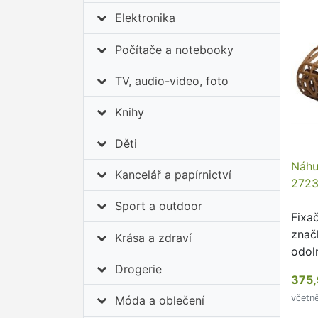
Elektronika
Počítače a notebooky
TV, audio-video, foto
Knihy
Děti
Náhu
Kancelář a papírnictví
272
Sport a outdoor
Fixa
znač
Krása a zdraví
odol
plast
Drogerie
375,
včetn
Móda a oblečení