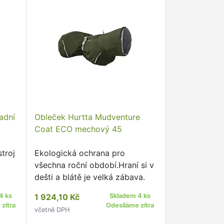
adní
Obleček Hurtta Mudventure
Coat ECO mechový 45
troj
Ekologická ochrana pro
všechna roční období.Hraní si v
dešti a blátě je velká zábava.
4 ks
1 924,10 Kč
Skladem 4 ks
zítra
Odesíláme zítra
včetně DPH