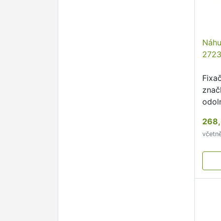
Náhu
272
Fixa
znač
odol
plast
268,
včetn