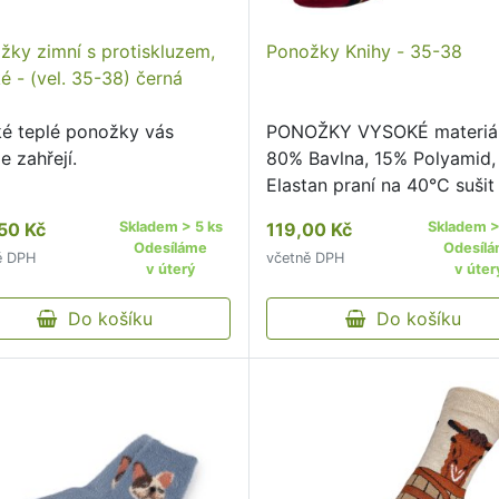
žky zimní s protiskluzem,
Ponožky Knihy - 35-38
é - (vel. 35-38) černá
ké teplé ponožky vás
PONOŽKY VYSOKÉ materiá
e zahřejí.
80% Bavlna, 15% Polyamid
Elastan praní na 40°C sušit
sušičce nedoporučujeme že
50 Kč
Skladem > 5 ks
119,00 Kč
Skladem >
nedoporučujeme pohodlný
Odesíláme
Odesíl
ě DPH
včetně DPH
neškrtící lem kvalitní pono
v úterý
v úter
originálním vzorem od čes
Do košíku
…
Do košíku