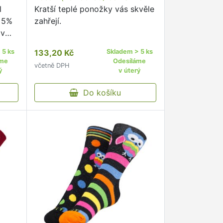
l
Kratší teplé ponožky vás skvěle
, 5%
zahřejí.
 v
hlit
 5 ks
133,20 Kč
Skladem > 5 ks
áme
Odesíláme
včetně DPH
žky s
ý
v úterý
kého
Do košíku