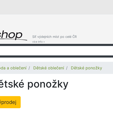
Síť výdejních míst po celé ČR
více info »
da a oblečení
Dětské oblečení
Dětské ponožky
ětské ponožky
ýprodej