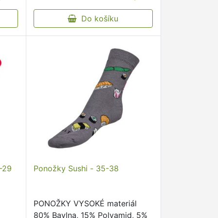
žky s
neškrtící lem kvalitní ponožky s
kého
originálním vzorem od českého
Do košíku
…
5-29
Ponožky Sushi - 35-38
PONOŽKY VYSOKÉ materiál
80% Bavlna, 15% Polyamid, 5%