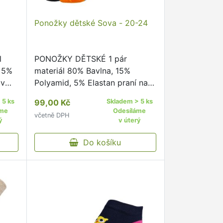
Ponožky dětské Sova - 20-24
l
PONOŽKY DĚTSKÉ 1 pár
, 5%
materiál 80% Bavlna, 15%
 v
Polyamid, 5% Elastan praní na
hlit
40°C sušit v sušičce
 5 ks
99,00 Kč
Skladem > 5 ks
nedoporučujeme žehlit
áme
Odesíláme
včetně DPH
žky s
nedoporučujeme pohodlný
ý
v úterý
kého
neškrtící lem kvalitní ponožky s
originálním vzorem od českého
Do košíku
…