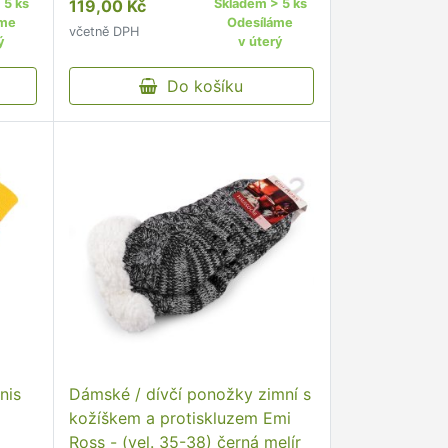
 5 ks
119,00 Kč
Skladem > 5 ks
nedoporučujeme pohodlný
áme
Odesíláme
včetně DPH
neškrtící lem kvalitní ponožky s
ý
v úterý
žky s
originálním vzorem od českého
kého
…
Do košíku
nis
Dámské / dívčí ponožky zimní s
kožíškem a protiskluzem Emi
Ross - (vel. 35-38) černá melír