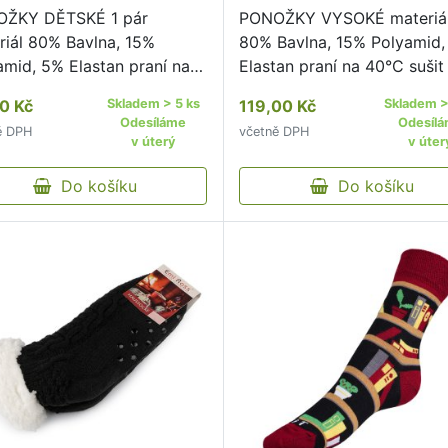
ŽKY DĚTSKÉ 1 pár
PONOŽKY VYSOKÉ materiá
riál 80% Bavlna, 15%
80% Bavlna, 15% Polyamid
amid, 5% Elastan praní na
Elastan praní na 40°C sušit
 sušit v sušičce
sušičce nedoporučujeme že
0 Kč
Skladem > 5 ks
119,00 Kč
Skladem >
poručujeme žehlit
nedoporučujeme pohodlný
Odesíláme
Odesíl
ě DPH
včetně DPH
poručujeme pohodlný
neškrtící lem kvalitní pono
v úterý
v úter
tící lem kvalitní ponožky s
originálním vzorem od čes
inálním vzorem od českého
Do košíku
…
Do košíku