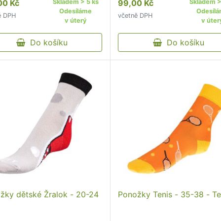
00 Kč
Skladem > 5 ks
99,00 Kč
Skladem >
poručujeme pohodlný
nedoporučujeme žehlit
Odesíláme
Odesíl
ě DPH
včetně DPH
tící lem kvalitní ponožky s
nedoporučujeme pohodlný
v úterý
v úter
inálním vzorem od českého
neškrtící lem kvalitní pono
Do košíku
originálním vzorem od čes
Do košíku
…
žky dětské Žralok - 20-24
Ponožky Tenis - 35-38 - Te