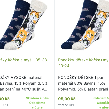
žky Kočka a myš - 35-38
Ponožky dětské Kočka+my
20-24
ŽKY VYSOKÉ materiál
PONOŽKY DĚTSKÉ 1 pár
Bavlna, 15% Polyamid, 5%
materiál 80% Bavlna, 15%
an praní na 40°C sušit v
Polyamid, 5% Elastan praní
čce nedoporučujeme žehlit
40°C sušit v sušičce
00 Kč
Skladem > 5 ks
95,00 Kč
Skladem >
poručujeme pohodlný
nedoporučujeme žehlit
Odesíláme
Odesíl
ě DPH
včetně DPH
tící lem kvalitní ponožky s
nedoporučujeme pohodlný
v úterý
v úter