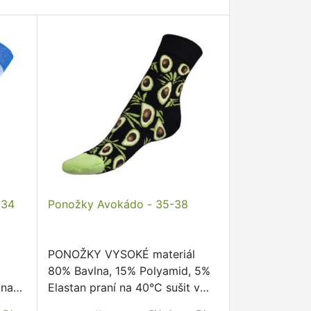
-34
Ponožky Avokádo - 35-38
PONOŽKY VYSOKÉ materiál
80% Bavlna, 15% Polyamid, 5%
 na
Elastan praní na 40°C sušit v
sušičce nedoporučujeme žehlit