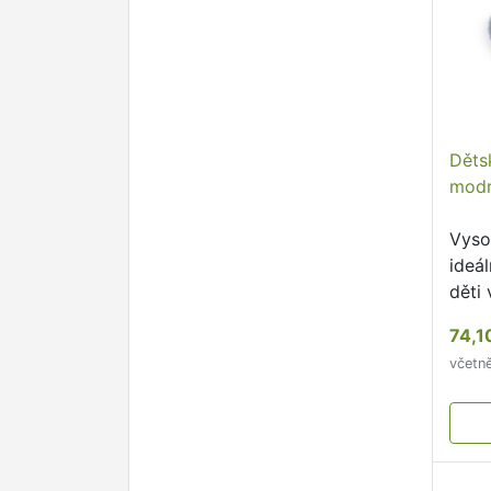
Děts
modr
Vyso
ideá
děti 
74,1
včetn