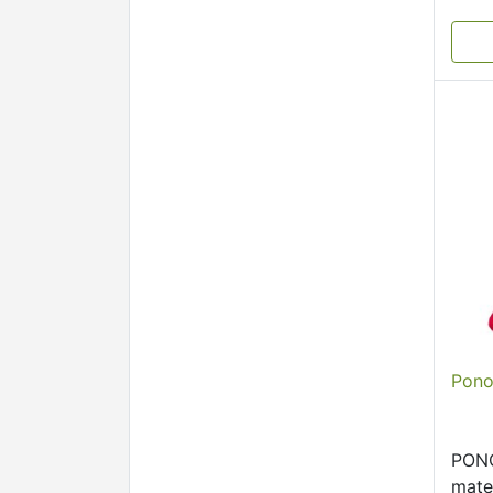
orig
…
Pono
PONO
mate