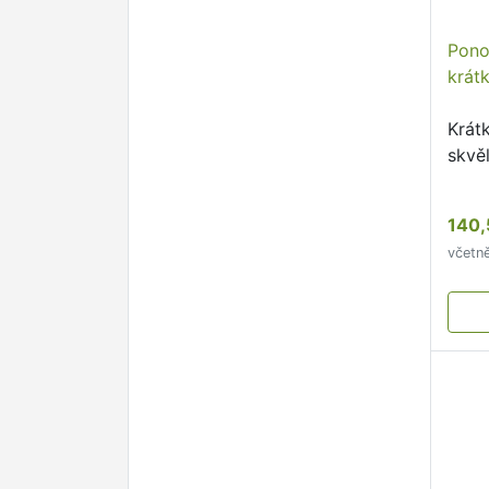
Pono
krátk
Krát
skvěl
140,
včetn