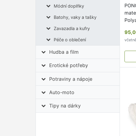
PONO
Módní doplňky
mate
Batohy, vaky a tašky
Poly
40°C
Zavazadla a kufry
95,0
nedo
Péče o oblečení
včetn
nedo
neškr
Hudba a film
orig
…
Erotické potřeby
Potraviny a nápoje
Auto-moto
Tipy na dárky