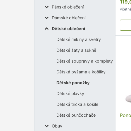
119,
nedo
Pánské oblečení
včetn
neškr
Dámské oblečení
orig
…
Dětské oblečení
Dětské mikiny a svetry
Dětské šaty a sukně
Dětské soupravy a komplety
Dětská pyžama a košilky
Dětské ponožky
Dětské plavky
Dětská trička a košile
Pono
Dětské punčocháče
Obuv