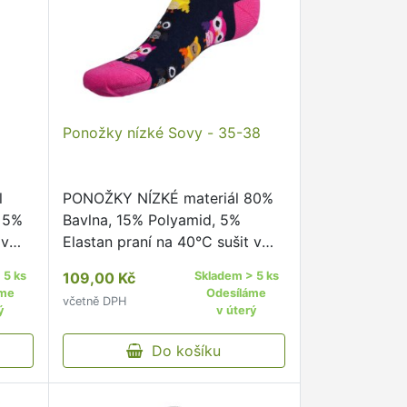
Ponožky nízké Sovy - 35-38
l
PONOŽKY NÍZKÉ materiál 80%
, 5%
Bavlna, 15% Polyamid, 5%
 v
Elastan praní na 40°C sušit v
hlit
sušičce nedoporučujeme žehlit
 5 ks
109,00 Kč
Skladem > 5 ks
nedoporučujeme pohodlný
áme
Odesíláme
včetně DPH
žky s
neškrtící lem kvalitní ponožky s
ý
v úterý
kého
originálním vzorem od českého
…
Do košíku