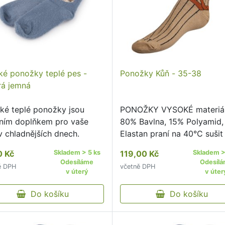
ké ponožky teplé pes -
Ponožky Kůň - 35-38
á jemná
ké teplé ponožky jsou
PONOŽKY VYSOKÉ materiá
lním doplňkem pro vaše
80% Bavlna, 15% Polyamid
v chladnějších dnech.
Elastan praní na 40°C sušit
sušičce nedoporučujeme že
0 Kč
Skladem > 5 ks
119,00 Kč
Skladem >
nedoporučujeme pohodlný
Odesíláme
Odesíl
ě DPH
včetně DPH
neškrtící lem kvalitní pono
v úterý
v úter
originálním vzorem od čes
Do košíku
…
Do košíku