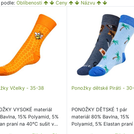
t podle:
Oblíbenosti
Ceny
Názvu
žky Včelky - 35-38
Ponožky dětské Piráti - 30
ŽKY VYSOKÉ materiál
PONOŽKY DĚTSKÉ 1 pár
Bavlna, 15% Polyamid, 5%
materiál 80% Bavlna, 15%
an praní na 40°C sušit v
Polyamid, 5% Elastan praní
čce nedoporučujeme žehlit
40°C sušit v sušičce