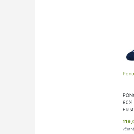
Pono
PONO
80% 
Elast
suši
119,
nedo
včetn
neškr