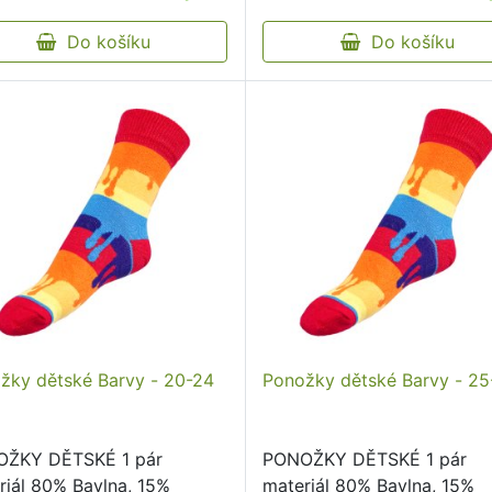
inálním vzorem od českého
neškrtící lem kvalitní pono
Do košíku
originálním vzorem od čes
Do košíku
…
žky dětské Barvy - 20-24
Ponožky dětské Barvy - 2
ŽKY DĚTSKÉ 1 pár
PONOŽKY DĚTSKÉ 1 pár
riál 80% Bavlna, 15%
materiál 80% Bavlna, 15%