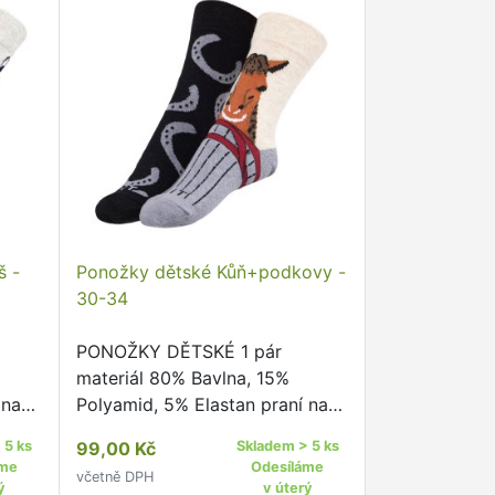
š -
Ponožky dětské Kůň+podkovy -
30-34
PONOŽKY DĚTSKÉ 1 pár
materiál 80% Bavlna, 15%
 na
Polyamid, 5% Elastan praní na
40°C sušit v sušičce
 5 ks
99,00 Kč
Skladem > 5 ks
nedoporučujeme žehlit
áme
Odesíláme
včetně DPH
nedoporučujeme pohodlný
ý
v úterý