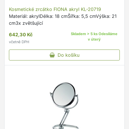
Kosmetické zrcátko FIONA akryl KL-20719
Materiál: akrylDélka: 18 cmŠířka: 5,5 cmVýška: 21
cm3x zvětšující
642,30 Kč
Skladem > 5 ks Odesíláme
v úterý
včetně DPH
Do košíku