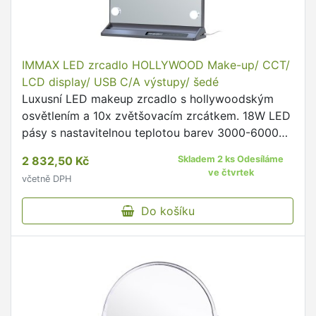
IMMAX LED zrcadlo HOLLYWOOD Make-up/ CCT/
LCD display/ USB C/A výstupy/ šedé
Luxusní LED makeup zrcadlo s hollywoodským
osvětlením a 10x zvětšovacím zrcátkem. 18W LED
pásy s nastavitelnou teplotou barev 3000-6000K,
dotykové ovládání, USB-A/USB-C porty pro
2 832,50 Kč
Skladem 2 ks Odesíláme
nabíjení, digitální …
ve čtvrtek
včetně DPH
Do košíku