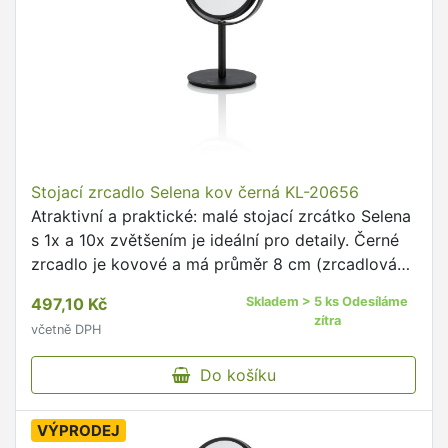
Stojací zrcadlo Selena kov černá KL-20656
Atraktivní a praktické: malé stojací zrcátko Selena
s 1x a 10x zvětšením je ideální pro detaily. Černé
zrcadlo je kovové a má průměr 8 cm (zrcadlová
plocha 7 cm) a je 15 cm vysoké.
497,10 Kč
Skladem > 5 ks Odesíláme
zítra
včetně DPH
Do košíku
VÝPRODEJ