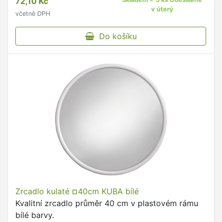
72,10 Kč
v úterý
včetně DPH
Do košíku
Zrcadlo kulaté ¤40cm KUBA bílé
Kvalitní zrcadlo průměr 40 cm v plastovém rámu
bílé barvy.