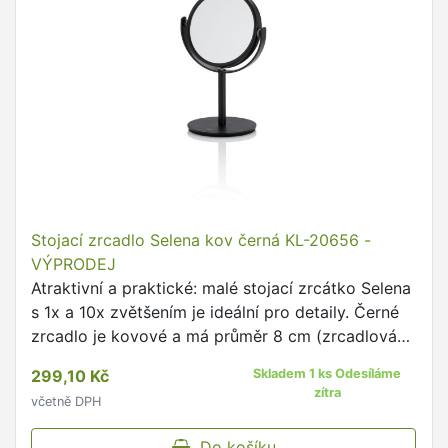
Stojací zrcadlo Selena kov černá KL-20656 -
VÝPRODEJ
Atraktivní a praktické: malé stojací zrcátko Selena
s 1x a 10x zvětšením je ideální pro detaily. Černé
zrcadlo je kovové a má průměr 8 cm (zrcadlová
plocha 7 cm) a je 15 cm vysoké.
299,10 Kč
Skladem 1 ks Odesíláme
zítra
včetně DPH
Do košíku