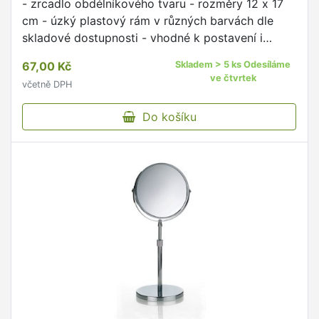
- zrcadlo obdélníkového tvaru - rozměry 12 x 17
cm - úzký plastový rám v různých barvách dle
skladové dostupnosti - vhodné k postavení i
zavěšení - EAN 5999036112779
67,00 Kč
Skladem > 5 ks Odesíláme
ve čtvrtek
včetně DPH
Do košíku