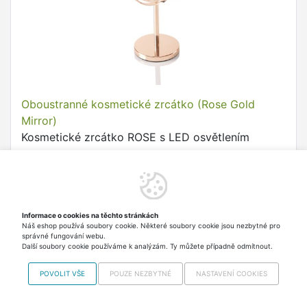
Oboustranné kosmetické zrcátko (Rose Gold
Mirror)
Kosmetické zrcátko ROSE s LED osvětlením
932,20 Kč
Skladem > 5 ks Odesíláme
v pondělí 17.8.
včetně DPH
Do košíku
Informace o cookies na těchto stránkách
Náš eshop používá soubory cookie. Některé soubory cookie jsou nezbytné pro
správné fungování webu.
Další soubory cookie používáme k analýzám. Ty můžete případně odmítnout.
POVOLIT VŠE
POUZE NEZBYTNÉ
NASTAVENÍ COOKIES