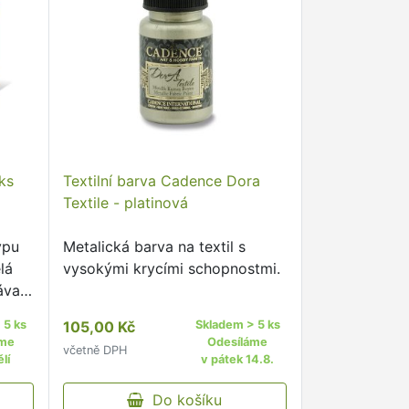
ks
Textilní barva Cadence Dora
Textile - platinová
ypu
Metalická barva na textil s
lá
vysokými krycími schopnostmi.
ávací
 5 ks
105,00 Kč
Skladem > 5 ks
áme
Odesíláme
včetně DPH
lí
v pátek 14.8.
Do košíku