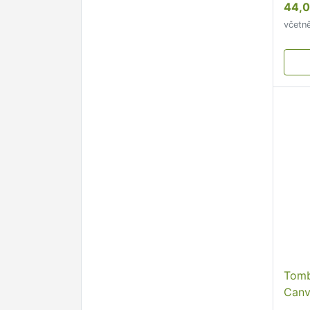
44,0
včetn
Tomb
Canv