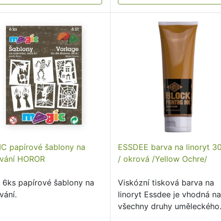
C papírové šablony na
ESSDEE barva na linoryt 3
vání HOROR
/ okrová /Yellow Ochre/
 6ks papírové šablony na
Viskózní tisková barva na
vání.
linoryt Essdee je vhodná n
všechny druhy uměleckého
tisku.