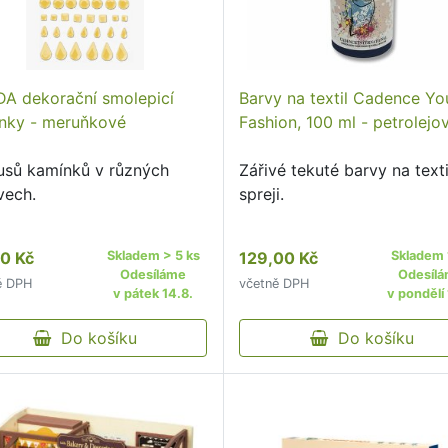
A dekorační smolepicí
Barvy na textil Cadence Yo
nky - meruňkové
Fashion, 100 ml - petrolejo
usů kamínků v různých
Zářivé tekuté barvy na texti
vech.
spreji.
0 Kč
Skladem > 5 ks
129,00 Kč
Skladem 
Odesíláme
Odesíl
ě DPH
včetně DPH
v pátek 14.8.
v pondělí 
Do košíku
Do košíku