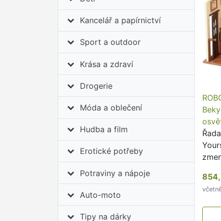
Kancelář a papírnictví
Sport a outdoor
Krása a zdraví
Drogerie
ROBO
Móda a oblečení
Beky
osvě
Hudba a film
Řada
Yours
Erotické potřeby
zmen
poko
Potraviny a nápoje
854,
včetn
Auto-moto
Tipy na dárky