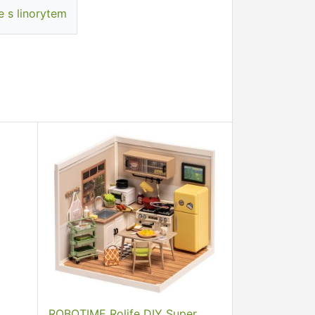
e s linorytem
ROBOTIME Rolife DIY Super