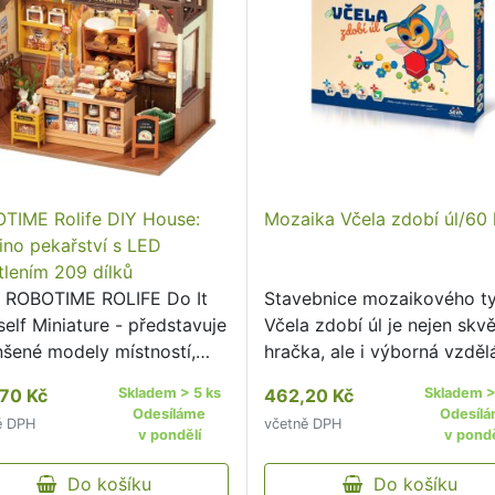
TIME Rolife DIY House:
Mozaika Včela zdobí úl/60 
ino pekařství s LED
tlením 209 dílků
 ROBOTIME ROLIFE Do It
Stavebnice mozaikového t
elf Miniature - představuje
Včela zdobí úl je nejen skvě
šené modely místností,
hračka, ale i výborná vzděl
jů, domů i zahrádek.
pomůcka pro předškoláky.
70 Kč
Skladem > 5 ks
462,20 Kč
Skladem >
Odesíláme
Odesíl
ě DPH
včetně DPH
v pondělí
v pondě
Do košíku
Do košíku