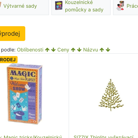
Kouzelnické
Výtvarné sady
Prác
pomůcky a sady
ýprodej
t podle:
Oblíbenosti
Ceny
Názvu
RODEJ
o: Magic tricks/Kouzelnický
SIZZIX Thinlits vyřezávací