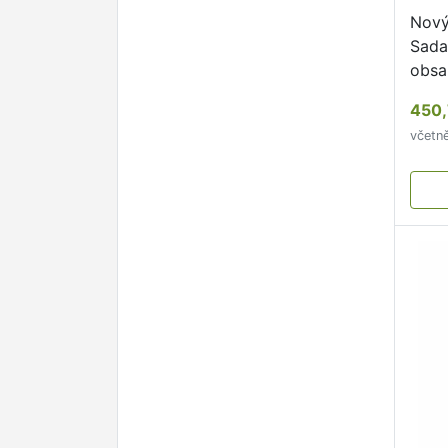
Nový
Sada
obsa
lepe
450,
výtv
včetn
Tom