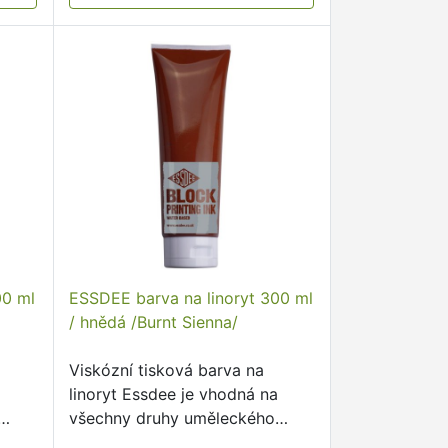
00 ml
ESSDEE barva na linoryt 300 ml
/ hnědá /Burnt Sienna/
Viskózní tisková barva na
a
linoryt Essdee je vhodná na
všechny druhy uměleckého
tisku.