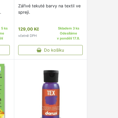
Zářivé tekuté barvy na textil ve
.
spreji.
 5 ks
129,00 Kč
Skladem 3 ks
áme
Odesíláme
včetně DPH
lí
v pondělí 17.8.
Do košíku