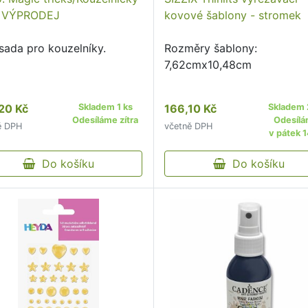
- VÝPRODEJ
kovové šablony - stromek
 sada pro kouzelníky.
Rozměry šablony:
7,62cmx10,48cm
20 Kč
Skladem 1 ks
166,10 Kč
Skladem 
Odesíláme zítra
Odesíl
ě DPH
včetně DPH
v pátek 1
Do košíku
Do košíku