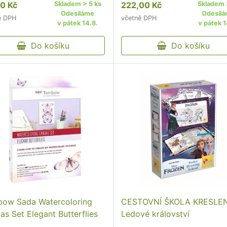
0 Kč
Skladem > 5 ks
222,00 Kč
Skladem 
Odesíláme
Odesíl
ě DPH
včetně DPH
v pátek 14.8.
v pátek 1
Do košíku
Do košíku
ow Sada Watercoloring
CESTOVNÍ ŠKOLA KRESLEN
as Set Elegant Butterflies
Ledové království