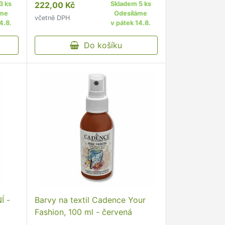
3 ks
222,00 Kč
Skladem 5 ks
áme
Odesíláme
včetně DPH
4.8.
v pátek 14.8.
Do košíku
Í -
Barvy na textil Cadence Your
Fashion, 100 ml - červená