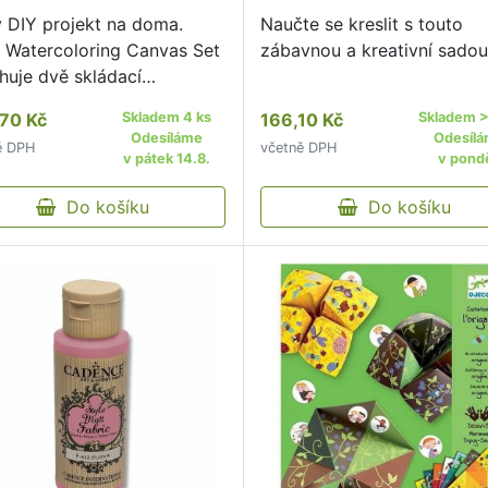
 DIY projekt na doma.
Naučte se kreslit s touto
 Watercoloring Canvas Set
zábavnou a kreativní sadou
huje dvě skládací
nková „plátna” a vybrané
70 Kč
Skladem 4 ks
166,10 Kč
Skladem >
arné potřeby značky
Odesíláme
Odesíl
ě DPH
včetně DPH
bow.
v pátek 14.8.
v pondě
Do košíku
Do košíku