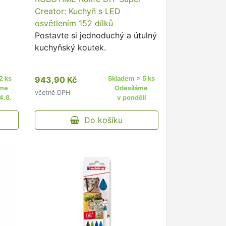
Creator: Kuchyň s LED
osvětlením 152 dílků
Postavte si jednoduchý a útulný
kuchyňský koutek.
2 ks
943,90 Kč
Skladem > 5 ks
áme
Odesíláme
včetně DPH
4.8.
v pondělí
Do košíku