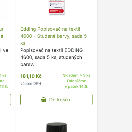
ur
Edding Popisovač na textil
vá
4600 - Studené barvy, sada 5
ks
l ve
Popisovač na textil EDDING
4600, sada 5 ks, studených
barev.
1 ks
181,10 Kč
Skladem > 5 ks
áme
Odesíláme
včetně DPH
17.8.
v pátek 14.8.
Do košíku