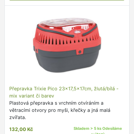
Přepravka Trixie Pico 23x17,5x17cm, žlutá/bílá -
mix variant či barev
Plastová přepravka s vrchním otvíráním a
větracími otvory pro myši, křečky a jná malá
zvířata.
132,00 Kč
Skladem > 5 ks Odesíláme