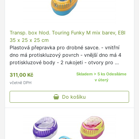
Transp. box hlod. Touring Funky M mix barev, EBI
35 x 25 x 25 cm
Plastová přepravka pro drobné savce. - vnitřní
dno má protiskluzový povrch - vnější dno má 4
protiskluzové body - 2 rukojeti - otvory pro …
311,00 Kč
Skladem > 5 ks Odesíláme
v úterý
včetně DPH
Do košíku