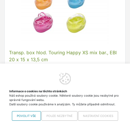
Transp. box hlod. Touring Happy XS mix bar., EBI
20 x 15 x 13,5 cm
Plastová přepravka pro drobné savce. - vrchní
odklápěcí díl je průhledný - vnitřní dno má
protiskluzový povrch - vnější …
136,40 Kč
Skladem > 5 ks Odesíláme
Informace o cookies na těchto stránkách
Náš eshop používá soubory cookie. Některé soubory cookie jsou nezbytné pro
v úterý
včetně DPH
správné fungování webu.
Další soubory cookie používáme k analýzám. Ty můžete případně odmítnout.
Do košíku
POVOLIT VŠE
POUZE NEZBYTNÉ
NASTAVENÍ COOKIES