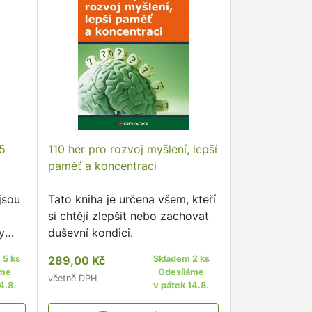
 5
110 her pro rozvoj myšlení, lepší
paměť a koncentraci
jsou
Tato kniha je určena všem, kteří
si chtějí zlepšit nebo zachovat
y
duševní kondici.
 5 ks
289,00 Kč
Skladem 2 ks
vém
áme
Odesíláme
včetně DPH
ví
4.8.
v pátek 14.8.
ní, …