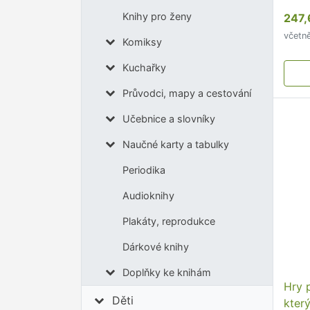
pamě
Knihy pro ženy
247,
sous
včetn
souv
Komiksy
myšl
Kuchařky
scho
Průvodci, mapy a cestování
Učebnice a slovníky
Naučné karty a tabulky
Periodika
Audioknihy
Plakáty, reprodukce
Dárkové knihy
Doplňky ke knihám
Hry p
Děti
kter