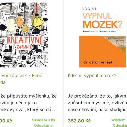
ivní zápisník - René
Kdo mi vypnul mozek?
uda
iže připustíte myšlenku, že
Je prokázáno, že to, jakým
ivita je něco jako
způsobem myslíme, ovlivňu
enkový sval, který se dá
naše chování, naše studijní
t, pak jste právě objevili
výsledky, a dokonce i naše
00 Kč
Skladem 3 ks
352,80 Kč
Skladem 
lého trenéra!
zdraví a úspěch.
Odesíláme
Odesíl