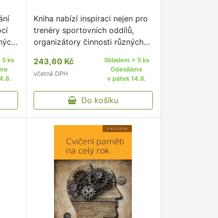
ání
Kniha nabízí inspiraci nejen pro
ocí
trenéry sportovních oddílů,
chých
organizátory činnosti různých
at
spolků, ale i pro podnikatele a
 5 ks
243,60 Kč
Skladem > 5 ks
manažery, kteří chtějí svoji
áme
Odesíláme
včetně DPH
aktivitu povznést na vyšší
4.8.
v pátek 14.8.
úroveň.
Do košíku