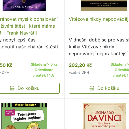
trénovat mysl k odhalování
Vítězové nikdy nepodváděj
ožívání štěstí, které máme
ř - Frank Navrátil
y nebyl lepší čas
V dnešní době se pro vás s
dnotit naše chápání štěstí.
kniha Vítězové nikdy
nepodvádějí nejpraktičtější
nejdůležitější knihou o
50 Kč
Skladem > 5 ks
292,20 Kč
Skladem >
podnikání, kterou jste kdy č
Odesíláme
Odesíl
ě DPH
včetně DPH
***** Nepodléhejte krizi a
v pátek 14.8.
v pátek 1
zoufalství – najděte cestu, 
Do košíku
Do košíku