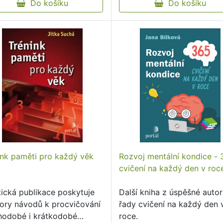
Do košíku
Do košíku
ink paměti pro každý věk
Rozvoj mentální kondice -
cvičení na každý den v roc
tická publikace poskytuje
Další kniha z úspěšné autor
ory návodů k procvičování
řady cvičení na každý den 
hodobé i krátkodobé
roce.