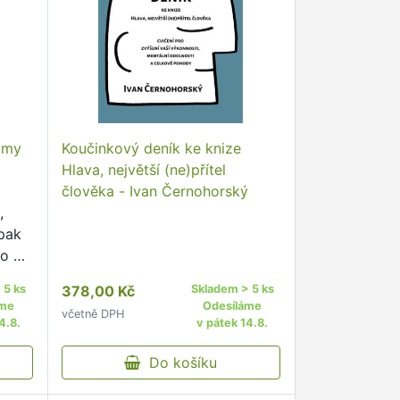
lamy
Koučinkový deník ke knize
Hlava, největší (ne)přítel
člověka - Ivan Černohorský
,
 pak
do da
 5 ks
378,00 Kč
Skladem > 5 ks
áme
Odesíláme
včetně DPH
4.8.
v pátek 14.8.
Do košíku