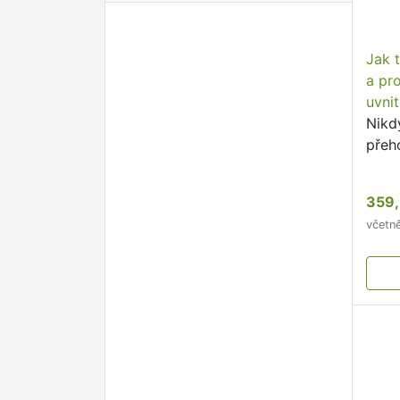
Jak 
a pr
uvnit
Nikd
přeho
359,
včetn