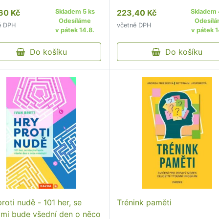
ti, slovní zásoby,
60 Kč
Skladem 5 ks
223,40 Kč
Skladem 
tředění, myšlení v
Odesíláme
Odesíl
ě DPH
včetně DPH
islostech, logického
v pátek 14.8.
v pátek 1
ení a matematických
pností.
Do košíku
Do košíku
roti nudě - 101 her, se
Trénink paměti
ými bude všední den o něco