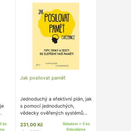
Jak posilovat paměť
Jednoduchý a efektivní plán, jak
je
s pomocí jednoduchých,
vědecky ověřených systémů
uvolnit plný potenciál své
5 ks
231,00 Kč
Skladem > 5 ks
paměti.Objevíte, jak vybudovat
áme
Odesíláme