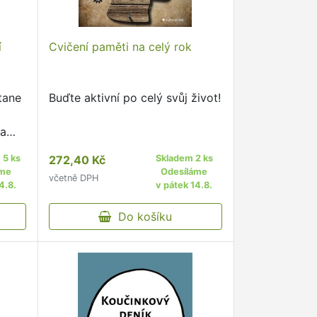
í
Cvičení paměti na celý rok
tane
Buďte aktivní po celý svůj život!
 a
 5 ks
272,40 Kč
Skladem 2 ks
etli.
áme
Odesíláme
včetně DPH
4.8.
v pátek 14.8.
jak …
Do košíku