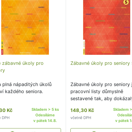
 zábavné úkoly pro
Zábavné úkoly pro seniory
ory
a plná nápaditých úkolů
Zábavné úkoly pro seniory 
ví každého seniora.
pracovní listy důmyslně
sestavené tak, aby dokázal
zaujmout a pestrostí témat
30 Kč
Skladem > 5 ks
148,30 Kč
Skladem >
motivovaly k aktivitě.V no
Odesíláme
Odesíl
ě DPH
včetně DPH
sešitě je opět velké množst
v pátek 14.8.
v pátek 1
zajímavých a hravých cviče