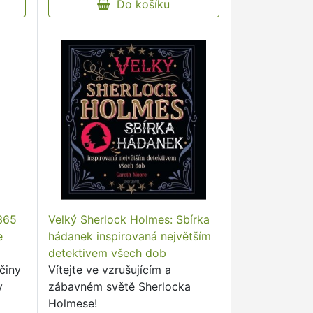
Do košíku
 365
Velký Sherlock Holmes: Sbírka
e
hádanek inspirovaná největším
detektivem všech dob
činy
Vítejte ve vzrušujícím a
v
zábavném světě Sherlocka
Holmese!