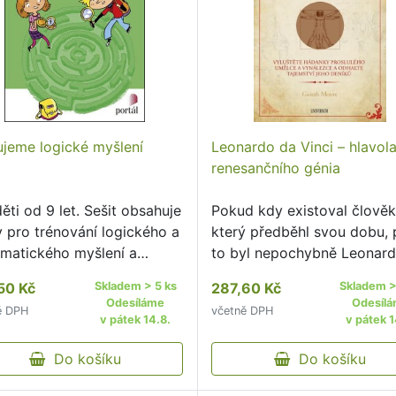
ujeme logické myšlení
Leonardo da Vinci – hlavo
renesančního génia
ěti od 9 let. Sešit obsahuje
Pokud kdy existoval člověk
y pro trénování logického a
který předběhl svou dobu,
matického myšlení a
to byl nepochybně Leonar
íjení úsudku dětí pomocí
Vinci.
50 Kč
Skladem > 5 ks
287,60 Kč
Skladem >
kce, kombinace více prvků,
Odesíláme
Odesíl
ě DPH
včetně DPH
ntace v čase a prostoru.
v pátek 14.8.
v pátek 1
Do košíku
Do košíku