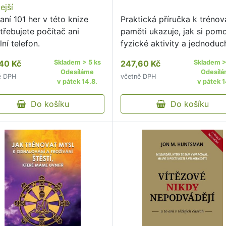
ejší
aní 101 her v této knize
Praktická příručka k trénov
třebujete počítač ani
paměti ukazuje, jak si pom
ní telefon.
fyzické aktivity a jednodu
paměťových cvičení udržov
40 Kč
Skladem > 5 ks
247,60 Kč
Skladem >
mozek v dokonalé kondici.
Odesíláme
Odesíl
ě DPH
včetně DPH
v pátek 14.8.
v pátek 1
Do košíku
Do košíku