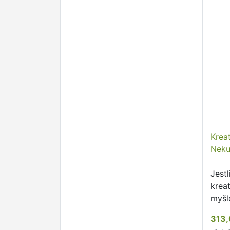
Kreat
Nek
Jestl
kreat
myšl
cviči
313,
skvě