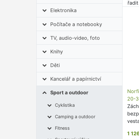
řadi
Elektronika
Počítače a notebooky
TV, audio-video, foto
Knihy
Děti
Kancelář a papírnictví
Norf
Sport a outdoor
20-3
Cyklistika
Zách
bezp
Camping a outdoor
vest
výba
Fitness
1 12
pohy