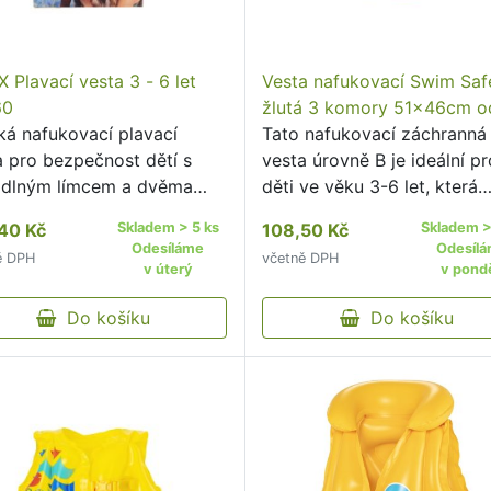
 Plavací vesta 3 - 6 let
Vesta nafukovací Swim Saf
60
žlutá 3 komory 51x46cm o
ká nafukovací plavací
Tato nafukovací záchranná
a pro bezpečnost dětí s
vesta úrovně B je ideální pr
dlným límcem a dvěma
děti ve věku 3-6 let, která
avitelnými přezkami ve
pomalu získávají sebedůvěr
40 Kč
Skladem > 5 ks
108,50 Kč
Skladem >
 barvě.
ale ještě neumí sama plavat
Odesíláme
Odesíl
ě DPH
včetně DPH
v úterý
v pondě
Do košíku
Do košíku