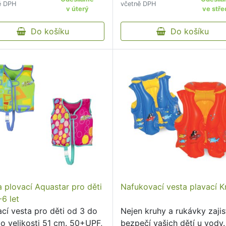
ě DPH
včetně DPH
pohodlná pomůcka, navrže
v úterý
ve stře
speciálně pro nejmenší pla
Do košíku
první krůčky...
Do košíku
a plovací Aquastar pro děti
Nafukovací vesta plavací K
6 let
ací vesta pro děti od 3 do
Nejen kruhy a rukávky zajis
 o velikosti 51 cm. 50+UPF,
bezpečí vašich dětí u vody.