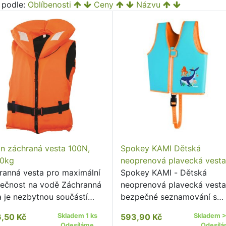
t podle:
Oblíbenosti
Ceny
Názvu
in záchraná vesta 100N,
Spokey KAMI Dětská
0kg
neoprenová plavecká vest
ranná vesta pro maximální
Spokey KAMI - Dětská
ečnost na vodě Záchranná
neoprenová plavecká vesta
a je nezbytnou součástí
bezpečné seznamování s
vy pro všechny, kdo se
vodou; Dětská plavecká ve
6,50 Kč
Skladem 1 ks
593,90 Kč
Skladem >
bují na vodě.
Spokey KAMI je lehká a
Odesíláme
Odesíl