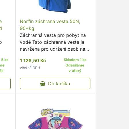
e
Norfin záchraná vesta 50N,
d
90+kg
Záchranná vesta pro pobyt na
o
vodě Tato záchranná vesta je
navržena pro udržení osob na
u,
hladině.
 5 ks
1 126,50 Kč
Skladem 1 ks
.
áme
Odesíláme
včetně DPH
lí
v úterý
Do košíku