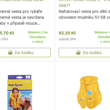
58671
ranná vesta pro rybáře
Nafukovací vesta pro děti 
ranná vesta je navržena
obvodem hrudníku 51-58 c
 aby v případě nouze
la rybáře na hladině.
5,70 Kč
Skladem 2 ks
92,20 Kč
Skladem >
Odesíláme
Odesíl
ě DPH
včetně DPH
v úterý
v úter
Do košíku
Do košíku