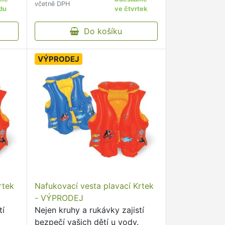
včetně DPH
ná
du
ve čtvrtek
vce a
Do košíku
VÝPRODEJ
rtek
Nafukovací vesta plavací Krtek
- VÝPRODEJ
tí
Nejen kruhy a rukávky zajistí
bezpečí vašich dětí u vody.