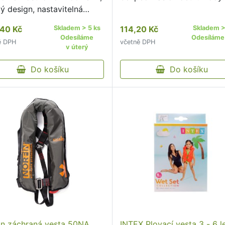
ý design, nastavitelná
ka a popruh, odolný zip
40 Kč
Skladem > 5 ks
114,20 Kč
Skladem >
tomatickým zámkem.
Odesíláme
Odesíláme
ě DPH
včetně DPH
v úterý
Do košíku
Do košíku
in záchraná vesta 50NA
INTEX Plovací vesta 3 - 6 l