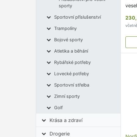
vesel
sporty
přez
Sportovní příslušenství
230,
s au
včetn
Trampolíny
Bojové sporty
Atletika a běhání
Rybářské potřeby
Lovecké potřeby
Sportovní střelba
Zimní sporty
Golf
Krása a zdraví
Drogerie
Norf