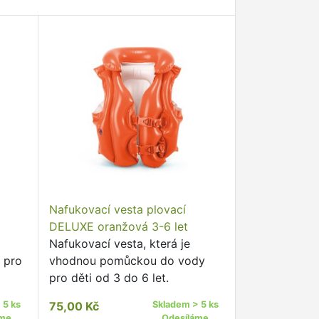
Nafukovací vesta plovací
a
DELUXE oranžová 3-6 let
Nafukovací vesta, která je
 pro
vhodnou pomůckou do vody
pro děti od 3 do 6 let.
sta
 5 ks
75,00 Kč
Skladem > 5 ks
áme
Odesíláme