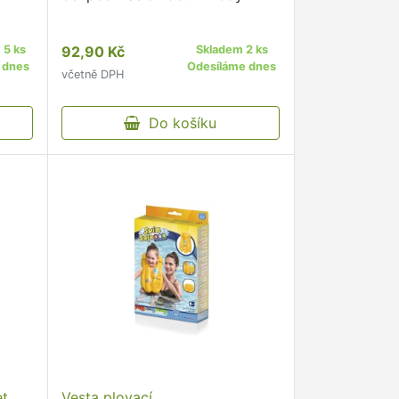
 5 ks
92,90 Kč
Skladem 2 ks
 dnes
Odesíláme dnes
včetně DPH
Do košíku
et
Vesta plovací