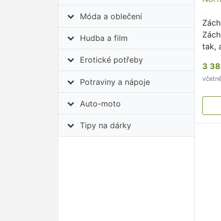
Móda a oblečení
Zách
Zách
Hudba a film
tak,
udrže
Erotické potřeby
3 38
včetn
Potraviny a nápoje
Auto-moto
Tipy na dárky