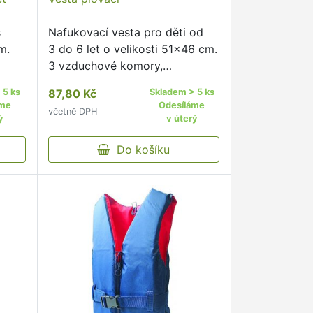
s
Nafukovací vesta pro děti od
m.
3 do 6 let o velikosti 51×46 cm.
3 vzduchové komory,
nafukovací límec, dvě
 5 ks
87,80 Kč
Skladem > 5 ks
nastavitelné přezky.
áme
Odesíláme
včetně DPH
ý
v úterý
Do košíku