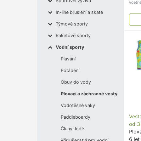
Sportovní výživa
včetn
In-line bruslení a skate
Týmové sporty
Raketové sporty
Vodní sporty
Plavání
Potápění
Obuv do vody
Plovací a záchranné vesty
Vodotěsné vaky
Vest
Paddleboardy
od 3-
Čluny, lodě
Plov
6 let
Příslušenství pro vodní