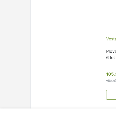
Vest
Plov
6 let
105,
včetn