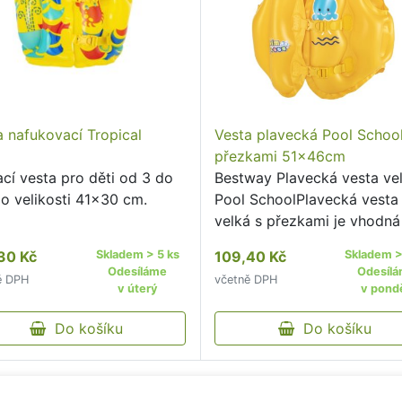
a nafukovací Tropical
Vesta plavecká Pool School
přezkami 51x46cm
ací vesta pro děti od 3 do
Bestway Plavecká vesta ve
 o velikosti 41×30 cm.
Pool SchoolPlavecká vesta
velká s přezkami je vhodná
děti ve věku od tří do šesti 
30 Kč
Skladem > 5 ks
109,40 Kč
Skladem >
Odesíláme
Odesíl
ě DPH
včetně DPH
v úterý
v pondě
Do košíku
Do košíku