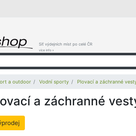
Síť výdejních míst po celé ČR
více info »
ort a outdoor
Vodní sporty
Plovací a záchranné vest
lovací a záchranné vest
ýprodej